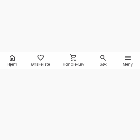
home
favorite
shopping_cart
search
menu
Hjem
Ønskeliste
Handlekurv
Søk
Meny