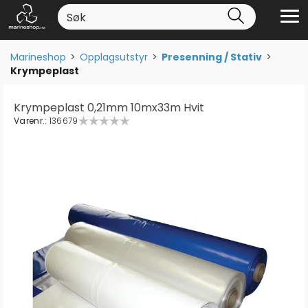
Marineshop
>
Opplagsutstyr
>
Presenning / Stativ
>
Krympeplast
Krympeplast 0,21mm 10mx33m Hvit
Varenr.:
136679