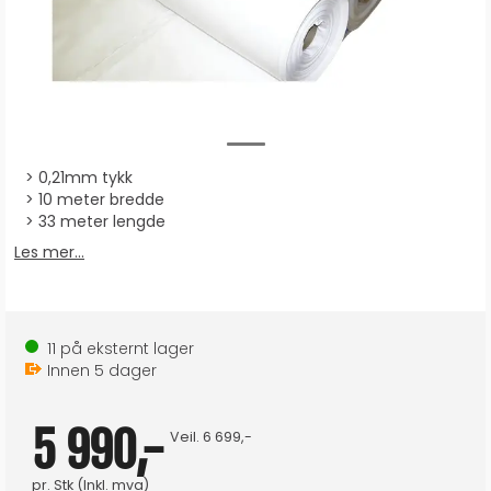
0,21mm tykk
10 meter bredde
33 meter lengde
Les mer...
11
på eksternt lager
Innen
5
dager
5 990,-
Veil.
6 699,-
pr.
Stk
(Inkl. mva)