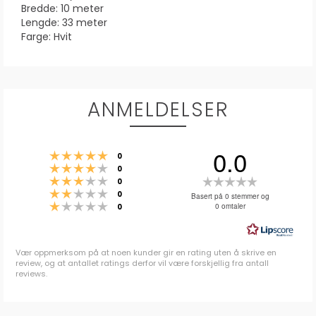
Bredde: 10 meter
Lengde: 33 meter
Farge: Hvit
ANMELDELSER
0.0
Karakter: 5 av 5 mulige
stemmer
0
Karakter: 4 av 5 mulige
stemmer
0
Karakter: 3 av 5 mulige
Karakter:
stemmer
0
Karakter: 2 av 5 mulige
stemmer
0.0
0
Basert på 0 stemmer og
Karakter: 1 av 5 mulige
stemmer
0 omtaler
0
av
5
mulige
Vær oppmerksom på at noen kunder gir en rating uten å skrive en
review, og at antallet ratings derfor vil være forskjellig fra antall
reviews.