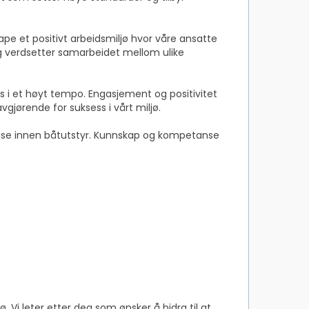
kape et positivt arbeidsmiljø hvor våre ansatte
og verdsetter samarbeidet mellom ulike
 i et høyt tempo. Engasjement og positivitet
gjørende for suksess i vårt miljø.
ertise innen båtutstyr. Kunnskap og kompetanse
. Vi leter etter deg som ønsker å bidra til at