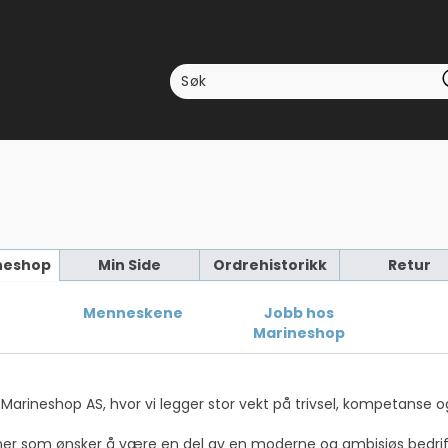
neshop
Min Side
Ordrehistorikk
Retur
Menneskene
Jobb hos
Marineshop
Marineshop AS, hvor vi legger stor vekt på trivsel, kompetanse 
ersoner som ønsker å være en del av en moderne og ambisiøs bedri