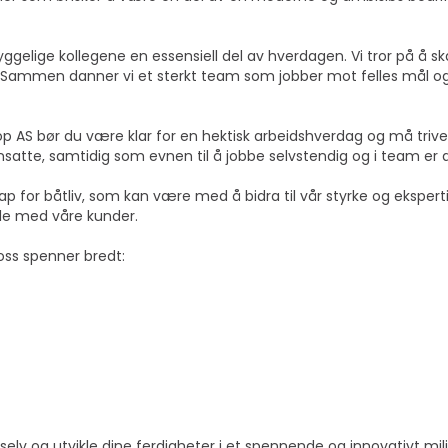
hyggelige kollegene en essensiell del av hverdagen. Vi tror på å s
ig. Sammen danner vi et sterkt team som jobber mot felles mål 
 AS bør du være klar for en hektisk arbeidshverdag og må trives
nsatte, samtidig som evnen til å jobbe selvstendig og i team er av
kap for båtliv, som kan være med å bidra til vår styrke og eksp
ele med våre kunder.
oss spenner bredt:
selv og utvikle dine ferdigheter i et spennende og innovativt miljø