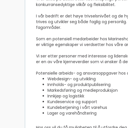
konkurransedyktige vilkår og fleksibilitet.
I vår bedrift er det høye trivselsnivået og de 
trives og utvikler seg både faglig og personl
fagområder.
Som en potensiell medarbeider hos Marineshop
er viktige egenskaper vi verdsetter hos våre a
Vi ser etter personer med interesse og lidens
er en av våre kjerneverdier som vi ønsker å d
Potensielle arbeids- og ansvarsoppgaver hos 
Webdesign- og utvikling
Innholds- og produktpublisering
Markedsføring og medieproduksjon
Innkjøp og logistikk
Kundeservice og support
Kundebetjening i vårt varehus
Lager og varehåndtering
Hos oss vil du få muligheten til å utfordre deg 