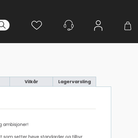
Logg inn
Vilkår
Lagervarsling
og ambisjoner!
ft som setter høye standarder og tilbyr