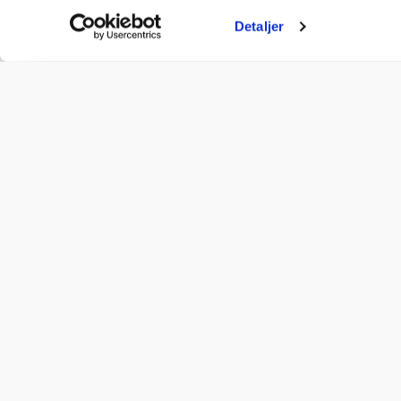
Detaljer
Marineshop AS
Åpnin