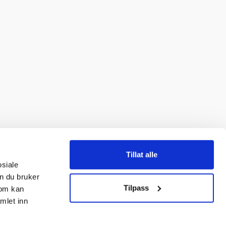
Tillat alle
osiale
n du bruker
Tilpass
som kan
mlet inn