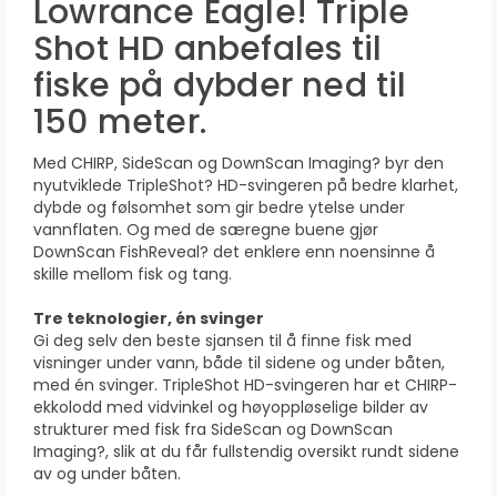
Lowrance Eagle! Triple
Shot HD anbefales til
fiske på dybder ned til
150 meter.
Med CHIRP, SideScan og DownScan Imaging? byr den
nyutviklede TripleShot? HD-svingeren på bedre klarhet,
dybde og følsomhet som gir bedre ytelse under
vannflaten. Og med de særegne buene gjør
DownScan FishReveal? det enklere enn noensinne å
skille mellom fisk og tang.
Tre teknologier, én svinger
Gi deg selv den beste sjansen til å finne fisk med
visninger under vann, både til sidene og under båten,
med én svinger. TripleShot HD-svingeren har et CHIRP-
ekkolodd med vidvinkel og høyoppløselige bilder av
strukturer med fisk fra SideScan og DownScan
Imaging?, slik at du får fullstendig oversikt rundt sidene
av og under båten.