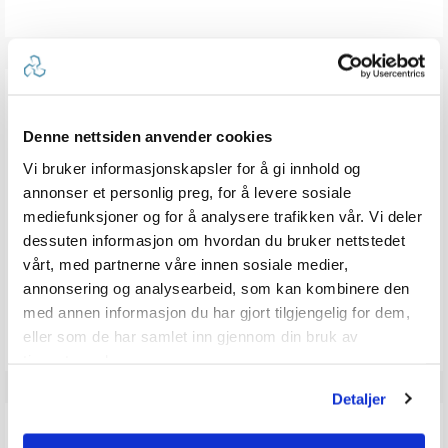
ANMELDELSER
Denne nettsiden anvender cookies
0.0
Karakter: 5 av 5 mulige
stemmer
0
Vi bruker informasjonskapsler for å gi innhold og
Karakter: 4 av 5 mulige
stemmer
0
annonser et personlig preg, for å levere sosiale
Karakter: 3 av 5 mulige
Karakter:
stemmer
0
Karakter: 2 av 5 mulige
mediefunksjoner og for å analysere trafikken vår. Vi deler
stemmer
0.0
0
Basert på 0 stemmer og
Karakter: 1 av 5 mulige
stemmer
0 omtaler
0
av
dessuten informasjon om hvordan du bruker nettstedet
5
vårt, med partnerne våre innen sosiale medier,
mulige
annonsering og analysearbeid, som kan kombinere den
Vær oppmerksom på at noen kunder gir en rating uten å skrive en
med annen informasjon du har gjort tilgjengelig for dem,
review, og at antallet ratings derfor vil være forskjellig fra antall
reviews.
eller som de har samlet inn gjennom din bruk av
tjenestene deres.
Detaljer
Q & A