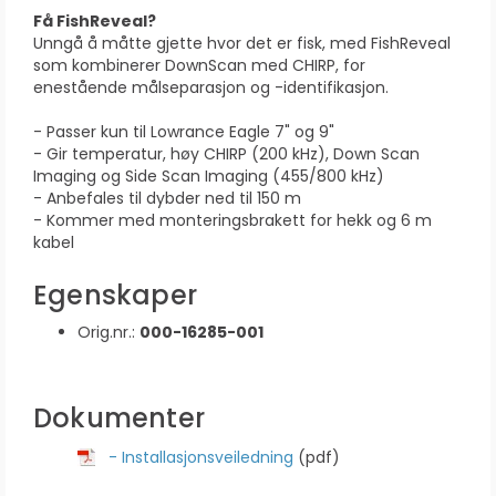
Få FishReveal?
Unngå å måtte gjette hvor det er fisk, med FishReveal
som kombinerer DownScan med CHIRP, for
enestående målseparasjon og -identifikasjon.
- Passer kun til Lowrance Eagle 7" og 9"
- Gir temperatur, høy CHIRP (200 kHz), Down Scan
Imaging og Side Scan Imaging (455/800 kHz)
- Anbefales til dybder ned til 150 m
- Kommer med monteringsbrakett for hekk og 6 m
kabel
Egenskaper
Orig.nr.:
000-16285-001
Dokumenter
- Installasjonsveiledning
(pdf)