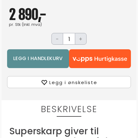
2 890,-
pr.
Stk
(Inkl. mva)
-
+
Legg i ønskeliste
BESKRIVELSE
Superskarp giver til