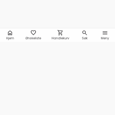
home
favorite
shopping_cart
search
menu
Hjem
Ønskeliste
Handlekurv
Søk
Meny