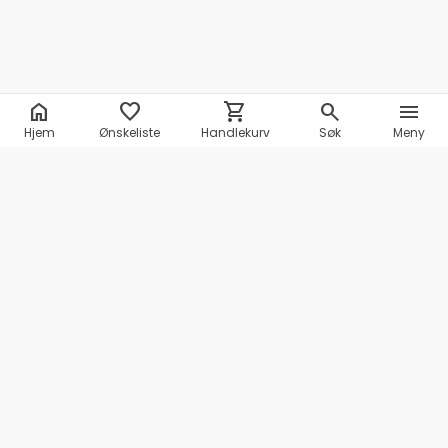
home
favorite
shopping_cart
search
menu
Hjem
Ønskeliste
Handlekurv
Søk
Meny