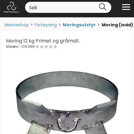
Marineshop
>
Fortøyning
>
Moringsutstyr
>
Moring (lodd)
Moring 12 kg Primet og gråmalt.
Varenr.:
109088