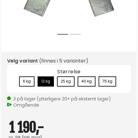
Velg variant
(finnes i
5 varianter
)
Størrelse
6 kg
12 kg
25 kg
40 kg
75 kg
3
på lager
(ytterligere
20+
på eksternt lager
)
Omgående
1 190,-
pr.
Stk
(Inkl. mva)