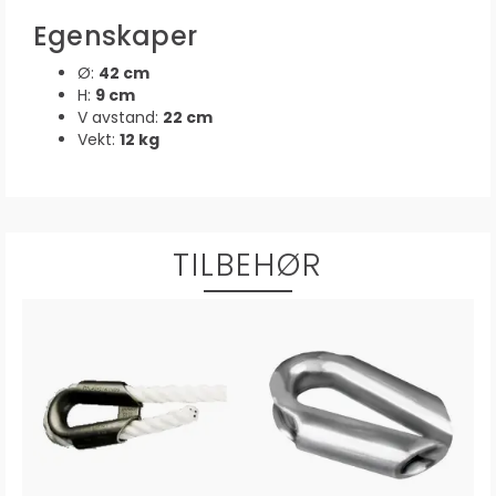
Egenskaper
Ø:
42 cm
H:
9 cm
V avstand:
22 cm
Vekt:
12 kg
TILBEHØR