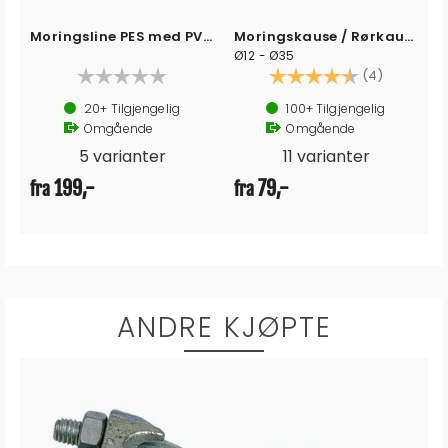
Moringsline PES med PVC strømpe
Moringskause / Rørkause
Ø12 - Ø35
Karakter:
4.3 av 5 
(4)
20+
Tilgjengelig
100+
Tilgjengelig
Omgående
Omgående
5 varianter
11 varianter
199,-
79,-
fra
fra
ANDRE KJØPTE