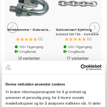
Wireklemme - Galvanisert stål
Galvanisert Kjetting
Kalibrert DIN 766 - Kortlenket
v 5 mulige
Karakter:
4.5 av 5 mulige
Karakter:
5.0 av 5 
(2)
(2)
26
)
100+
Tilgjengelig
100+
Tilgjengelig
Omgående
Omgående
13 varianter
17 varianter
3,-
59,-
fra
fra
Denne nettsiden anvender cookies
Produkter som vises her, er produkter som andre kjøpte
Vi bruker informasjonskapsler for å gi innhold og
sammen med denne varen, og har nødvendigvis ingen
annonser et personlig preg, for å levere sosiale
sammeheng med den aktuelle varen.
mediefunksjoner og for å analysere trafikken vår. Vi deler