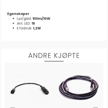
Egenskaper
Lys/glød:
90lm/10W
Ant. LED:
15
E.forbruk:
1,2W
ANDRE KJØPTE