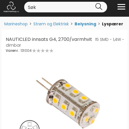
Marineshop
>
Strøm og Elektrisk
>
Belysning
>
Lyspærer
NAUTICLED innsats G4, 2700/varmhvit
15 SMD - 1,4W -
dimbar
Varenr.:
131004