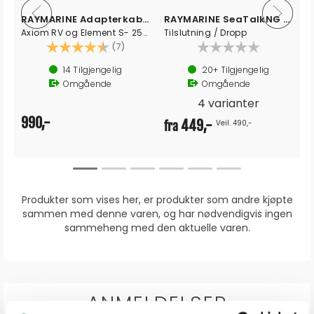
RAYMARINE Adapterkabel CPT Givere
RAYMARINE SeaTalkNG Spurkabel
Axiom RV og Element S- 25-pin til 9-pin
Tilslutning / Dropp
Karakter:
4.9 av 5 mulige
(7)
14
Tilgjengelig
20+
Tilgjengelig
Omgående
Omgående
4 varianter
990,-
449,-
Veil. 490,-
fra
Produkter som vises her, er produkter som andre kjøpte
sammen med denne varen, og har nødvendigvis ingen
sammeheng med den aktuelle varen.
ANMELDELSER