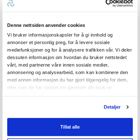
0.0
Karakter: 5 av 5 mulige
stemmer
0
Karakter: 4 av 5 mulige
stemmer
0
Denne nettsiden anvender cookies
Karakter: 3 av 5 mulige
Karakter:
stemmer
0
Karakter: 2 av 5 mulige
stemmer
0.0
0
Basert på 0 stemmer og
Vi bruker informasjonskapsler for å gi innhold og
Karakter: 1 av 5 mulige
stemmer
0 omtaler
0
av
annonser et personlig preg, for å levere sosiale
5
mediefunksjoner og for å analysere trafikken vår. Vi deler
mulige
dessuten informasjon om hvordan du bruker nettstedet
Vær oppmerksom på at noen kunder gir en rating uten å skrive en
review, og at antallet ratings derfor vil være forskjellig fra antall
vårt, med partnerne våre innen sosiale medier,
reviews.
annonsering og analysearbeid, som kan kombinere den
med annen informasjon du har gjort tilgjengelig for dem,
eller som de har samlet inn gjennom din bruk av
tjenestene deres.
Q & A
Detaljer
Send spørsmålet ditt
Tillat alle