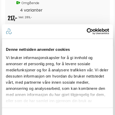
Omgående
4 varianter
217,-
Veil. 289,-
Denne nettsiden anvender cookies
ANMELDELSER
Vi bruker informasjonskapsler for å gi innhold og
annonser et personlig preg, for å levere sosiale
0.0
mediefunksjoner og for å analysere trafikken vår. Vi deler
Karakter: 5 av 5 mulige
stemmer
0
Karakter: 4 av 5 mulige
stemmer
0
dessuten informasjon om hvordan du bruker nettstedet
Karakter: 3 av 5 mulige
Karakter:
stemmer
0
vårt, med partnerne våre innen sosiale medier,
Karakter: 2 av 5 mulige
stemmer
0.0
0
Basert på 0 stemmer og
annonsering og analysearbeid, som kan kombinere den
Karakter: 1 av 5 mulige
stemmer
0 omtaler
0
av
med annen informasjon du har gjort tilgjengelig for dem,
5
mulige
eller som de har samlet inn gjennom din bruk av
Vær oppmerksom på at noen kunder gir en rating uten å skrive en
tjenestene deres.
review, og at antallet ratings derfor vil være forskjellig fra antall
reviews.