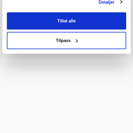
Detaljer
Tillat alle
Q & A
Tilpass
Send spørsmålet ditt