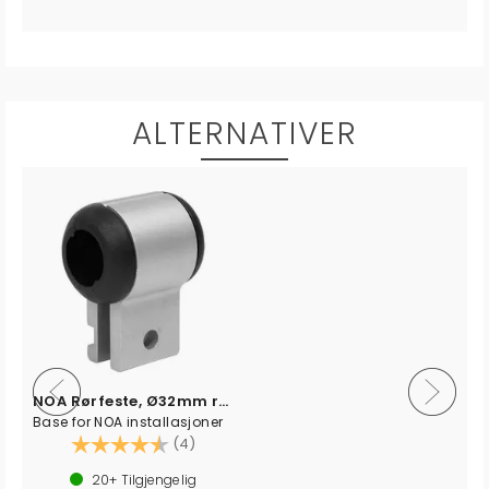
ALTERNATIVER
NOA Rørfeste, Ø32mm rør
Base for NOA installasjoner
av 5 mulige
Karakter:
4.8 av 5 mulige
(4)
20+
Tilgjengelig