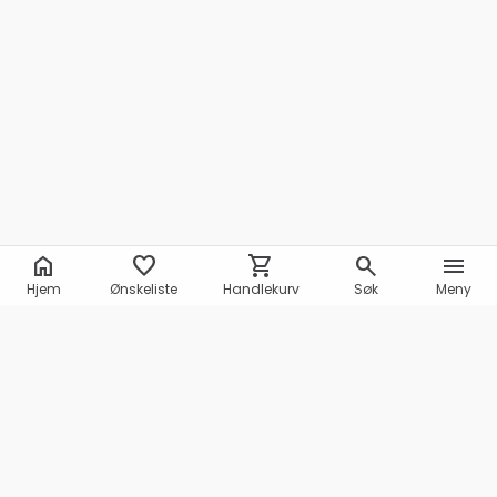
home
favorite
shopping_cart
search
menu
Hjem
Ønskeliste
Handlekurv
Søk
Meny