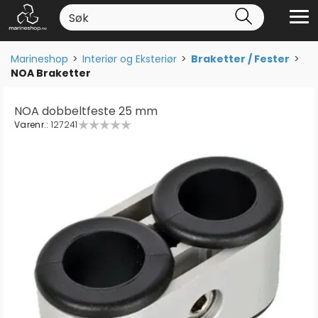
Marineshop
>
Interiør og Eksteriør
>
Braketter / Fester
>
NOA Braketter
NOA dobbeltfeste 25 mm
Varenr.:
127241