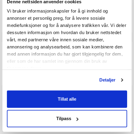
Denne nettsiden anvender cookies
mulige
Vi bruker informasjonskapsler for å gi innhold og
Vær oppmerksom på at noen kunder gir en rating uten å skrive en
review, og at antallet ratings derfor vil være forskjellig fra antall
annonser et personlig preg, for å levere sosiale
reviews.
mediefunksjoner og for å analysere trafikken vår. Vi deler
dessuten informasjon om hvordan du bruker nettstedet
vårt, med partnerne våre innen sosiale medier,
annonsering og analysearbeid, som kan kombinere den
Q & A
med annen informasjon du har gjort tilgjengelig for dem,
eller som de har samlet inn gjennom din bruk av
tjenestene deres.
Send spørsmålet ditt
Detaljer
Tillat alle
Tilpass