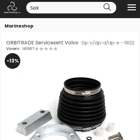
Marineshop
ORBITRADE Servicesett Volvo
Dp-c/dp-d/dp-e - 19122
Varenr.:
141867
13%