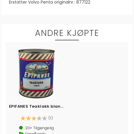
Erstatter Volvo Penta originalnr.: 877122
ANDRE KJØPTE
EPIFANES Teaklakk blank, 0,5 l
Karakter:
3.0 av 5 mulige
(1)
20+
Tilgjengelig
Omgående