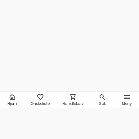
home
favorite
shopping_cart
search
menu
Hjem
Ønskeliste
Handlekurv
Søk
Meny