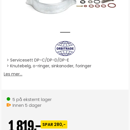
Servicesett DP-C/DP-D/DP-E
Knutebelg, o-ringer, sinkanoder, foringer
Les mer...
5
på eksternt lager
Innen
5
dager
1 819,-
SPAR 280,-