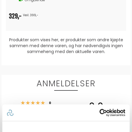
329,-
Veil. 399,-
Produkter som vises her, er produkter som andre kjøpte
sammen med denne varen, og har nødvendigvis ingen
sammeheng med den aktuelle varen.
ANMELDELSER
0.0
Karakter: 5 av 5 mulige
stemmer
0
Karakter: 4 av 5 mulige
stemmer
0
Karakter: 3 av 5 mulige
Karakter:
stemmer
0
Karakter: 2 av 5 mulige
stemmer
0.0
0
Basert på 0 stemmer og
Karakter: 1 av 5 mulige
stemmer
0 omtaler
0
av
5