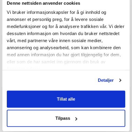
5
Denne nettsiden anvender cookies
mulige
Vi bruker informasjonskapsler for å gi innhold og
Vær oppmerksom på at noen kunder gir en rating uten å skrive en
review, og at antallet ratings derfor vil være forskjellig fra antall
annonser et personlig preg, for å levere sosiale
reviews.
mediefunksjoner og for å analysere trafikken vår. Vi deler
dessuten informasjon om hvordan du bruker nettstedet
vårt, med partnerne våre innen sosiale medier,
annonsering og analysearbeid, som kan kombinere den
Q & A
med annen informasjon du har gjort tilgjengelig for dem,
eller som de har samlet inn gjennom din bruk av
tjenestene deres.
Send spørsmålet ditt
Detaljer
Tillat alle
Tilpass