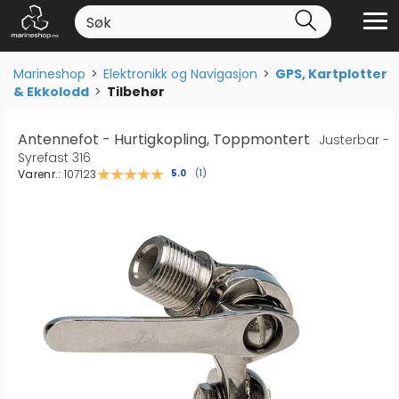
Marineshop
>
Elektronikk og Navigasjon
>
GPS, Kartplotter
& Ekkolodd
>
Tilbehør
Antennefot - Hurtigkopling, Toppmontert
Justerbar -
Syrefast 316
Varenr.:
107123
Gjennomsnittskarakter:
5.0
(
stemmer:
1
)