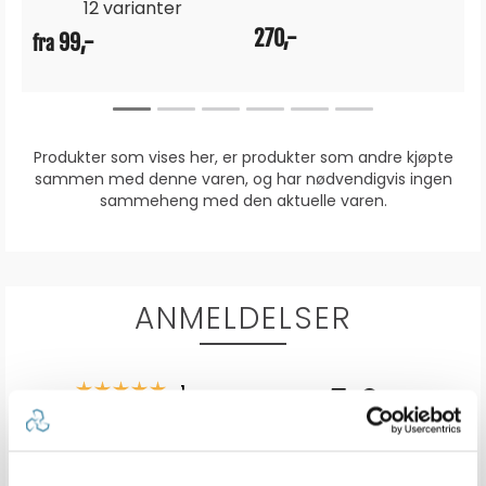
12 varianter
270,-
99,-
fra
Produkter som vises her, er produkter som andre kjøpte
sammen med denne varen, og har nødvendigvis ingen
sammeheng med den aktuelle varen.
ANMELDELSER
5.0
Karakter: 5 av 5 mulige
stemmer
1
Karakter: 4 av 5 mulige
stemmer
0
Karakter: 3 av 5 mulige
Karakter:
stemmer
0
Karakter: 2 av 5 mulige
stemmer
5.0
0
Basert på 1 stemmer og
Karakter: 1 av 5 mulige
stemmer
0 omtaler
0
av