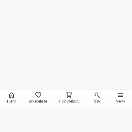
home
favorite
shopping_cart
search
menu
Hjem
Ønskeliste
Handlekurv
Søk
Meny