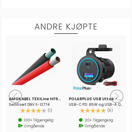
ANDRE KJØPTE
mplett
AMOKABEL TEXILine HF90 Kabel
POLARPLUS USB Uttak - Hurtiglader - 83W
Sertifisert DNV E-12774
USB-C PD: 65W og USB-A QC3.0: 18W
v 5 mulige
Karakter:
4.0 av 5 mulige
Karakter:
4.5 av 5 
(1)
(8)
100+
Tilgjengelig
20+
Tilgjengelig
Omgående
Omgående