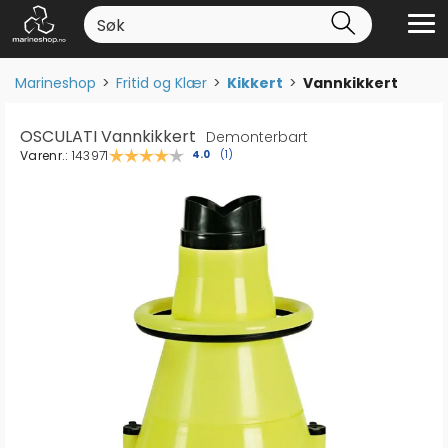
Marineshop
>
Fritid og Klær
>
Kikkert
>
Vannkikkert
OSCULATI Vannkikkert
Demonterbart
Varenr.:
143971
Gjennomsnittskarakter:
4.0
(
stemmer:
1
)