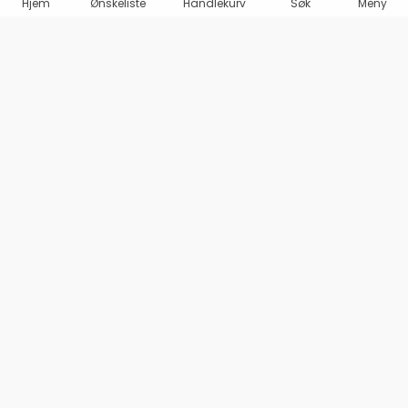
Hjem
Ønskeliste
Handlekurv
Søk
Meny
Marineshop AS
Olav Haraldssons gate 98
1707 SARPSBORG
Org. 995 487 969 MVA