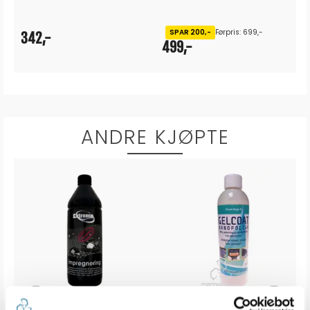
SPAR 200,-
Førpris: 699,-
342,-
499,-
ANDRE KJØPTE
EXTREME Impregnering - 1 L
TCNANO Gelcoat Nanopolish