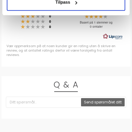
Tilpass
4.0
Karakter: 5 av 5 mulige
stemmer
0
Karakter: 4 av 5 mulige
stemmer
1
Karakter: 3 av 5 mulige
Karakter:
stemmer
0
Karakter: 2 av 5 mulige
stemmer
4.0
0
Basert på 1 stemmer og
Karakter: 1 av 5 mulige
stemmer
0 omtaler
0
av
5
mulige
Vær oppmerksom på at noen kunder gir en rating uten å skrive en
review, og at antallet ratings derfor vil være forskjellig fra antall
reviews.
Q & A
Send spørsmålet ditt