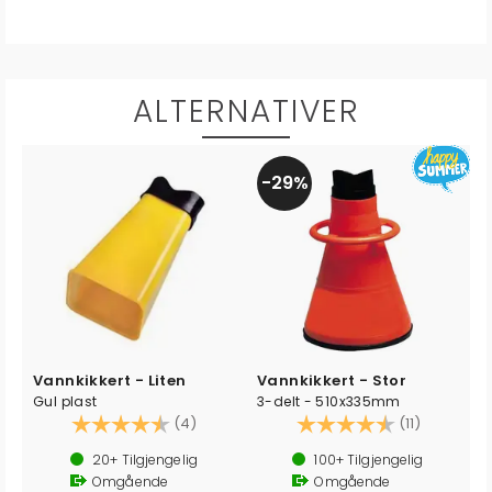
ALTERNATIVER
29%
Vannkikkert - Liten
Vannkikkert - Stor
Gul plast
3-delt - 510x335mm
Karakter:
4.5 av 5 mulige
Karakter:
4.6 av 5 
(4)
(11)
20+
Tilgjengelig
100+
Tilgjengelig
Omgående
Omgående