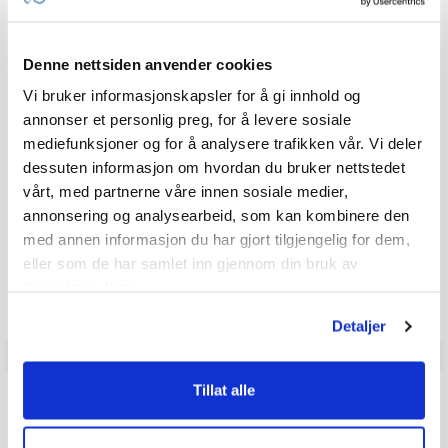
Renser, polerer og beskytter
Karakter:
4.5 av 5 
(2)
Denne nettsiden anvender cookies
20+
Tilgjengelig
100+
Tilgjengelig
Omgående
Omgående
Vi bruker informasjonskapsler for å gi innhold og
2 varianter
annonser et personlig preg, for å levere sosiale
360,-
Veil. 389,-
mediefunksjoner og for å analysere trafikken vår. Vi deler
299,-
fra
dessuten informasjon om hvordan du bruker nettstedet
vårt, med partnerne våre innen sosiale medier,
annonsering og analysearbeid, som kan kombinere den
med annen informasjon du har gjort tilgjengelig for dem,
Produkter som vises her, er produkter som andre kjøpte
eller som de har samlet inn gjennom din bruk av
sammen med denne varen, og har nødvendigvis ingen
tjenestene deres.
sammeheng med den aktuelle varen.
Detaljer
Tillat alle
ANMELDELSER