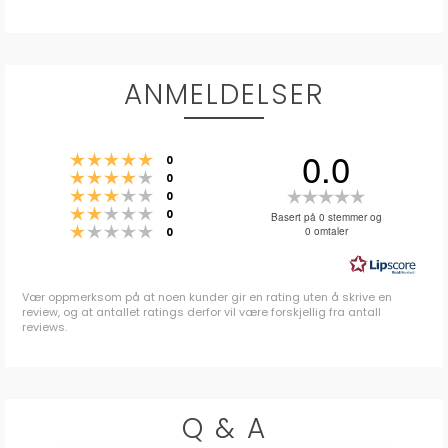
ANMELDELSER
0.0
Karakter: 5 av 5 mulige
stemmer
0
Karakter: 4 av 5 mulige
stemmer
0
Karakter: 3 av 5 mulige
Karakter:
stemmer
0
Karakter: 2 av 5 mulige
stemmer
0.0
0
Basert på 0 stemmer og
Karakter: 1 av 5 mulige
stemmer
0 omtaler
0
av
5
mulige
Vær oppmerksom på at noen kunder gir en rating uten å skrive en
review, og at antallet ratings derfor vil være forskjellig fra antall
reviews.
Q & A