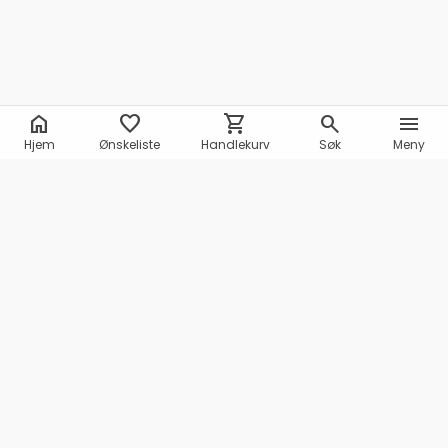
home
favorite
shopping_cart
search
menu
Hjem
Ønskeliste
Handlekurv
Søk
Meny