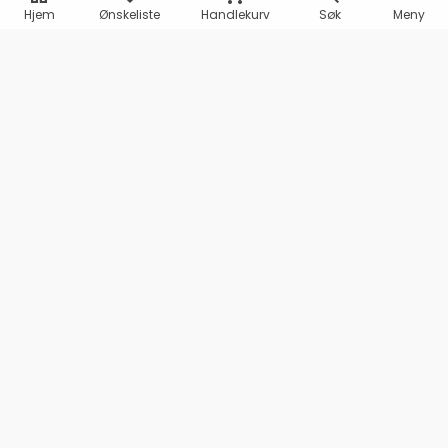
Hjem
Ønskeliste
Handlekurv
Søk
Meny
Marineshop AS
Olav Haraldssons gate 98
1707 SARPSBORG
Org. 995 487 969 MVA