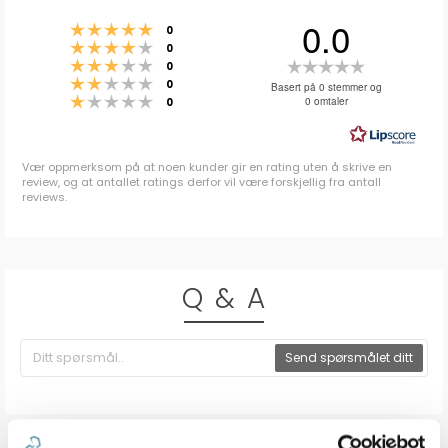
0.0
Karakter: 5 av 5 mulige
stemmer
0
Karakter: 4 av 5 mulige
stemmer
0
Karakter: 3 av 5 mulige
Karakter:
stemmer
0
Karakter: 2 av 5 mulige
stemmer
0.0
0
Basert på 0 stemmer og
Karakter: 1 av 5 mulige
stemmer
0 omtaler
0
av
5
mulige
Vær oppmerksom på at noen kunder gir en rating uten å skrive en
review, og at antallet ratings derfor vil være forskjellig fra antall
reviews.
Q & A
Send spørsmålet ditt