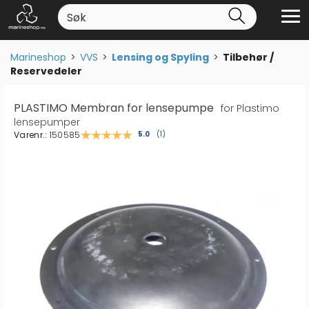
Marineshop
>
VVS
>
Lensing og Spyling
>
Tilbehør /
Reservedeler
PLASTIMO Membran for lensepumpe
for Plastimo
lensepumper
Varenr.:
150585
Gjennomsnittskarakter:
5.0
(
stemmer:
1
)