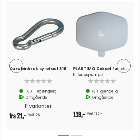
Karabinkrok syrefast 316
PLASTIMO Deksel for skottgjennoføring
til lensepumpe
100+
Tilgjengelig
13
Tilgjengelig
Omgående
Omgående
11 varianter
119,-
Veil. 190,-
21,-
Veil. 26,-
fra