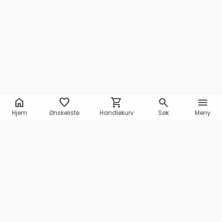
home
favorite
shopping_cart
search
menu
Hjem
Ønskeliste
Handlekurv
Søk
Meny