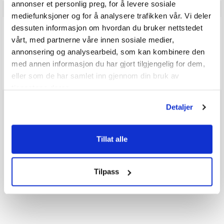
annonser et personlig preg, for å levere sosiale
mediefunksjoner og for å analysere trafikken vår. Vi deler
Q & A
dessuten informasjon om hvordan du bruker nettstedet
vårt, med partnerne våre innen sosiale medier,
annonsering og analysearbeid, som kan kombinere den
Send spørsmålet ditt
med annen informasjon du har gjort tilgjengelig for dem,
eller som de har samlet inn gjennom din bruk av
tjenestene deres.
Detaljer
Tillat alle
Tilpass