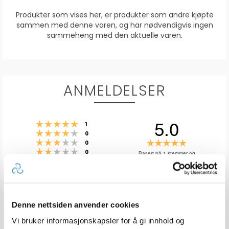
Produkter som vises her, er produkter som andre kjøpte
sammen med denne varen, og har nødvendigvis ingen
sammeheng med den aktuelle varen.
ANMELDELSER
5.0
Karakter: 5 av 5 mulige
stemmer
1
Karakter: 4 av 5 mulige
stemmer
0
Karakter: 3 av 5 mulige
Karakter:
stemmer
0
Karakter: 2 av 5 mulige
stemmer
5.0
0
Basert på 1 stemmer og
Karakter: 1 av 5 mulige
stemmer
0 omtaler
0
av
5
mulige
Vær oppmerksom på at noen kunder gir en rating uten å skrive en
review, og at antallet ratings derfor vil være forskjellig fra antall
Denne nettsiden anvender cookies
reviews.
Vi bruker informasjonskapsler for å gi innhold og