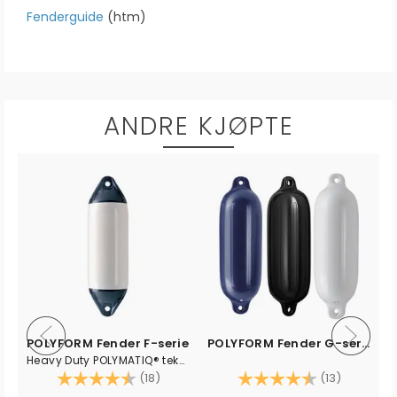
Fenderguide
(htm)
ANDRE KJØPTE
POLYFORM Fender F-serie
POLYFORM Fender G-serie
Heavy Duty POLYMATIQ® teknologi
v 5 mulige
Karakter:
4.3 av 5 mulige
Karakter:
4.3 av 5
(18)
(13)