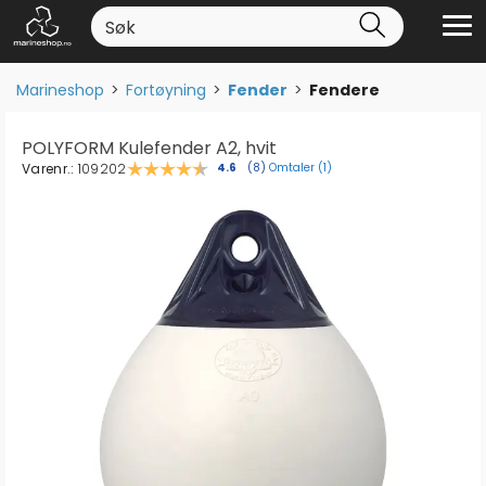
Marineshop
>
Fortøyning
>
Fender
>
Fendere
POLYFORM Kulefender A2, hvit
Varenr.:
109202
Omtaler (
1
)
Gjennomsnittskarakter:
4.6
(
stemmer:
8
)