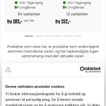
100+
Tilgjengelig
100+
Tilgjengelig
Omgående
Omgående
34 varianter
12 varianter
183,-
152,-
Veil. 199,-
fra
fra
Produkter som vises her, er produkter som andre kjøpte
sammen med denne varen, og har nødvendigvis ingen
sammeheng med den aktuelle varen.
ANMELDELSER
Denne nettsiden anvender cookies
Vi bruker informasjonskapsler for å gi innhold og
4.6
Karakter: 5 av 5 mulige
stemmer
5
annonser et personlig preg, for å levere sosiale
Karakter: 4 av 5 mulige
stemmer
3
Karakter: 3 av 5 mulige
mediefunksjoner og for å analysere trafikken vår. Vi deler
Karakter:
stemmer
0