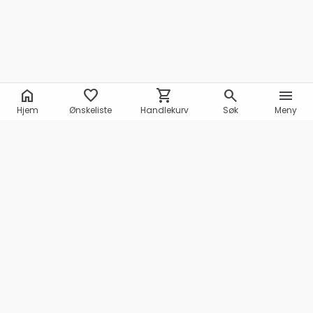
home
favorite
shopping_cart
search
menu
Hjem
Ønskeliste
Handlekurv
Søk
Meny