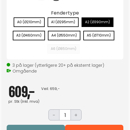
Fendertype
A0 (Ø210mm)
A1 (Ø295mm)
A2 (Ø390mm)
A3 (Ø460mm)
A4 (Ø550mm)
A5 (Ø710mm)
A6 (Ø850mm)
3
på lager
(ytterligere
20+
på eksternt lager
)
Omgående
609,-
Veil.
659,-
pr.
Stk
(Inkl. mva)
-
+