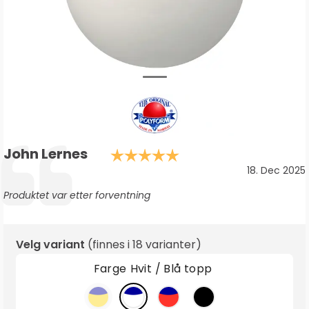
Forfatter:
John Lernes
Karakter: 5.0 av 5
Testimonial
Dato:
18. Dec 2025
Tekst:
Produktet var etter forventning
Velg variant
(finnes i
18 varianter
)
Farge
Hvit / Blå topp