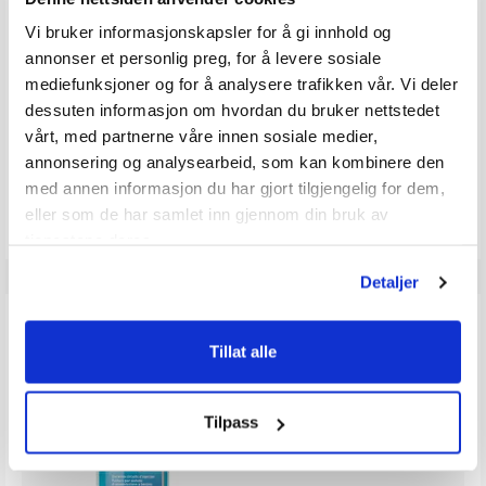
MF225 Verado 6 syl
Vi bruker informasjonskapsler for å gi innhold og
MF250 Verado 6 syl
annonser et personlig preg, for å levere sosiale
MF275 Verado 6 syl
MF300 Verado 6 syl
mediefunksjoner og for å analysere trafikken vår. Vi deler
Mercury 350-400 Verado 6 syl
dessuten informasjon om hvordan du bruker nettstedet
Mercury 175-300 3.4L V6
vårt, med partnerne våre innen sosiale medier,
Mercury 175-300 Pro XS 4,6l V8
annonsering og analysearbeid, som kan kombinere den
med annen informasjon du har gjort tilgjengelig for dem,
eller som de har samlet inn gjennom din bruk av
tjenestene deres.
Detaljer
ANDRE KJØPTE
Tillat alle
Tilpass