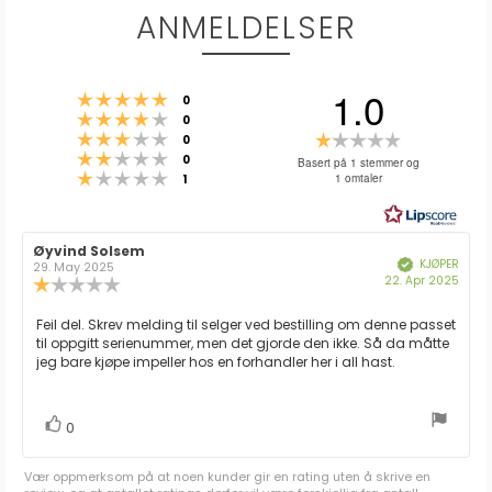
ANMELDELSER
1.0
Karakter: 5 av 5 mulige
stemmer
0
Karakter: 4 av 5 mulige
stemmer
0
Karakter: 3 av 5 mulige
Karakter:
stemmer
0
Karakter: 2 av 5 mulige
stemmer
1.0
0
Basert på 1 stemmer og
Karakter: 1 av 5 mulige
stemmer
1 omtaler
1
av
5
mulige
Forfatter:
Øyvind Solsem
Omtaledato:
KJØPER
Verifisert
29. May 2025
Dato
22. Apr 2025
Karakter:
for
1.0
kjøp:
av
Omtaletekst:
Feil del. Skrev melding til selger ved bestilling om denne passet
5
til oppgitt serienummer, men det gjorde den ikke. Så da måtte
mulige
jeg bare kjøpe impeller hos en forhandler her i all hast.
stemmer
Liker
0
Vær oppmerksom på at noen kunder gir en rating uten å skrive en