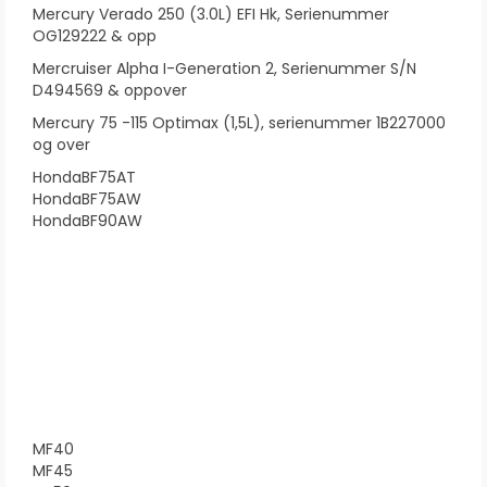
Mercury Verado 250 (3.0L) EFI Hk, Serienummer
OG129222 & opp
Mercruiser Alpha I-Generation 2, Serienummer S/N
D494569 & oppover
Mercury 75 -115 Optimax (1,5L), serienummer 1B227000
og over
HondaBF75AT
HondaBF75AW
HondaBF90AW
MF40
MF45