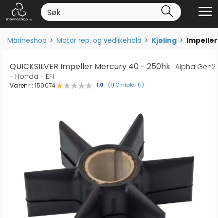
Marineshop
>
Motor rep. og vedlikehold
>
Kjøling
>
Impeller
QUICKSILVER Impeller Mercury 40 - 250hk
Alpha Gen2
- Honda - EFI
Varenr.:
150074
Omtaler (
1
)
Gjennomsnittskarakter:
1.0
(
stemmer:
1
)