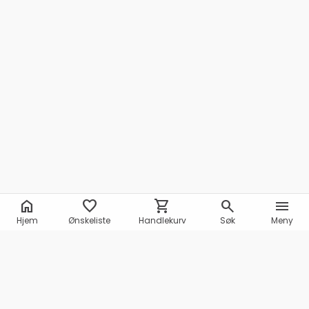
home
favorite
shopping_cart
search
menu
Hjem
Ønskeliste
Handlekurv
Søk
Meny