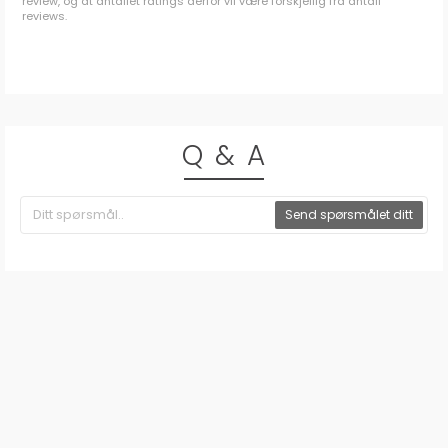
review, og at antallet ratings derfor vil være forskjellig fra antall
reviews.
Q & A
Send spørsmålet ditt