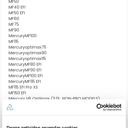
MF50
MF40 EFI
MF50 EFI
MF60
MF75
MF90
MercuryMF100
MF115
Mercuryoptimax75
Mercuryoptimax90
Mercuryoptimax115
MercuryMF80 EFI
MercuryMF90 EFI
MercuryMF100 EFI
MercuryMF115 EFI
MF115 EFI Pro XS
MF150 EFI
Mercury V6 Optimax (3.0L, NON-PRO MODELS)
MF135 Verado 4-syl
MF150 Verado 4-syl
MF175 Verado 4-syl
MF200 Verado 4-syl
MF200 Verado 6 syl
Denne nettsiden anvender cookies