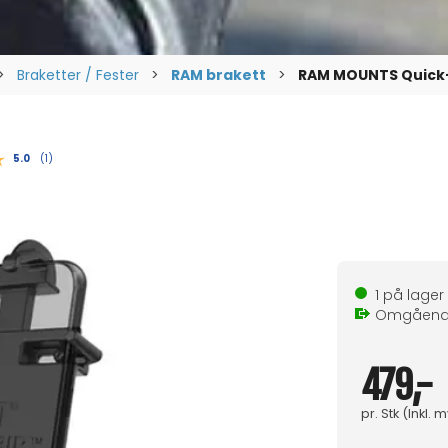
>
Braketter / Fester
>
RAM brakett
>
RAM MOUNTS Quick-
Gjennomsnittskarakter:
5.0
(
stemmer:
1
)
1
på lager
Omgåen
479,-
pr.
Stk
(Inkl. 