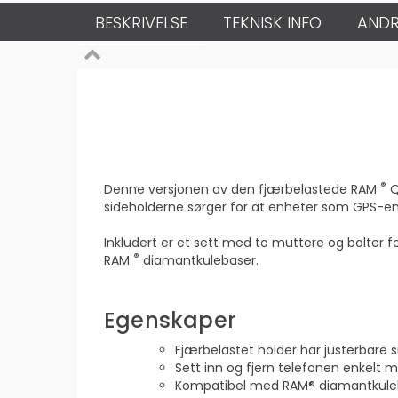
BESKRIVELSE
TEKNISK INFO
ANDR
®
Denne versjonen av den fjærbelastede RAM
Q
sideholderne sørger for at enheter som GPS-en
Inkludert er et sett med to muttere og bolter fo
®
RAM
diamantkulebaser.
Egenskaper
Fjærbelastet holder har justerbare 
Sett inn og fjern telefonen enkelt
Kompatibel med RAM® diamantkulebas