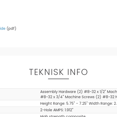
ide
(pdf)
TEKNISK INFO
Assembly Hardware (2) #8-32 x 1/2" Mach
#8-32 x 3/4" Machine Screws (2) #8-32 N
Height Range: 5.75" - 7.25" Width Range: 2.
2-Hole AMPS: 1.912"
High strength composite