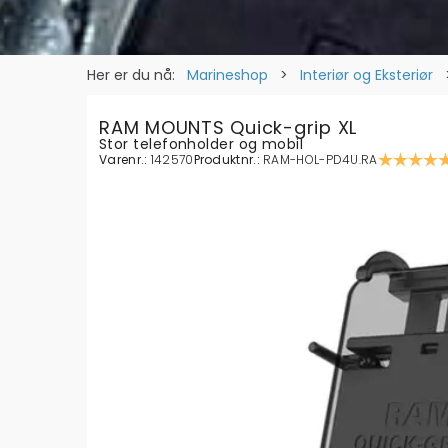
Her er du nå:
Marineshop
>
Interiør og Eksteriør
RAM MOUNTS Quick-grip XL
Stor telefonholder og mobil
Varenr.:
142570
Produktnr.:
RAM-HOL-PD4U.RA