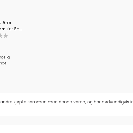
: Arm
 mm
for B-
ngelig
nde
om andre kjøpte sammen med denne varen, og har nødvendigvis