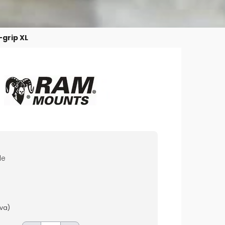
grip XL
de
mva)