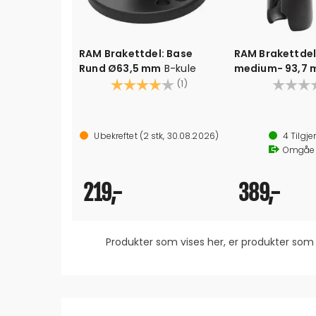
RAM Brakettdel: Base
RAM Brakettdel
Rund Ø63,5 mm
B-kule
medium- 93,7
Karakter:
4.0 av 5 mulige
sokkel
(1)
Ubekreftet
(
2
stk,
30.08.2026
)
4
Tilgje
Omgåe
219,-
389,-
Produkter som vises her, er produkter s