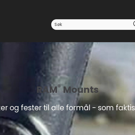
®
RAM
Mounts
er og fester til alle formål - som faktisk