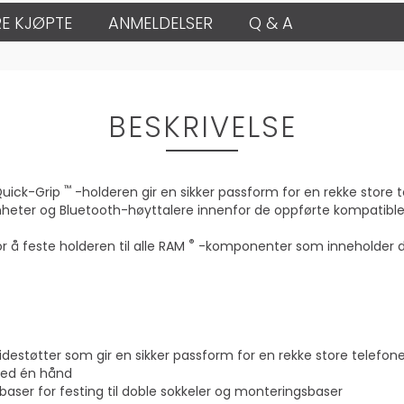
E KJØPTE
ANMELDELSER
Q & A
BESKRIVELSE
™
uick-Grip
-holderen gir en sikker passform for en rekke store 
heter og Bluetooth-høyttalere innenfor de oppførte kompatible
®
r å feste holderen til alle RAM
-komponenter som inneholder det
sidestøtter som gir en sikker passform for en rekke store telefo
 med én hånd
er for festing til doble sokkeler og monteringsbaser