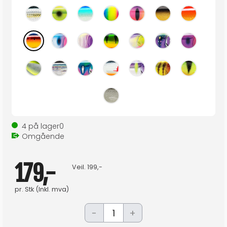
4
på lager
0
Omgående
179,-
Veil.
199,-
pr.
Stk
(Inkl. mva)
-
+