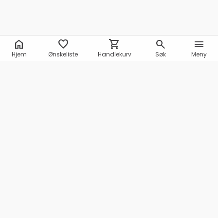
home
favorite
shopping_cart
search
menu
Hjem
Ønskeliste
Handlekurv
Søk
Meny