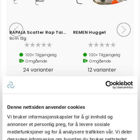
RAPALA Scatter Rap Tail Dancer
REMEN Hugget
9cm 13g
100+
Tilgjengelig
100+
Tilgjengelig
Omgående
Omgående
24 varianter
12 varianter
179,-
89,-
Veil. 219,-
fra
fra
Denne nettsiden anvender cookies
Produkter som vises her, er produkter som andre kjøpte
Vi bruker informasjonskapsler for å gi innhold og
sammen med denne varen, og har nødvendigvis ingen
annonser et personlig preg, for å levere sosiale
sammeheng med den aktuelle varen.
mediefunksjoner og for å analysere trafikken vår. Vi deler
dessuten informasjon om hvordan du bruker nettstedet