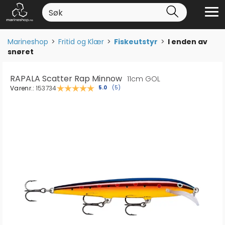
Marineshop
>
Fritid og Klær
>
Fiskeutstyr
>
I enden av
snøret
RAPALA Scatter Rap Minnow
11cm GOL
Varenr.:
153734
Gjennomsnittskarakter:
5.0
(
stemmer:
5
)