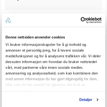
ANMELDELSER
Denne nettsiden anvender cookies
Vi bruker informasjonskapsler for å gi innhold og
0.0
Karakter: 5 av 5 mulige
stemmer
0
annonser et personlig preg, for å levere sosiale
Karakter: 4 av 5 mulige
stemmer
0
Karakter: 3 av 5 mulige
mediefunksjoner og for å analysere trafikken vår. Vi deler
Karakter:
stemmer
0
Karakter: 2 av 5 mulige
stemmer
0.0
0
dessuten informasjon om hvordan du bruker nettstedet
Basert på 0 stemmer og
Karakter: 1 av 5 mulige
stemmer
0 omtaler
0
av
vårt, med partnerne våre innen sosiale medier,
5
annonsering og analysearbeid, som kan kombinere den
mulige
med annen informasjon du har gjort tilgjengelig for dem,
Vær oppmerksom på at noen kunder gir en rating uten å skrive en
review, og at antallet ratings derfor vil være forskjellig fra antall
eller som de har samlet inn gjennom din bruk av
reviews.
tjenestene deres.
Detaljer