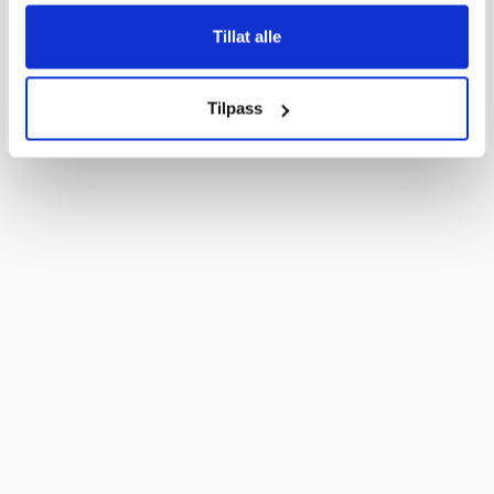
Q & A
Tillat alle
Send spørsmålet ditt
Tilpass