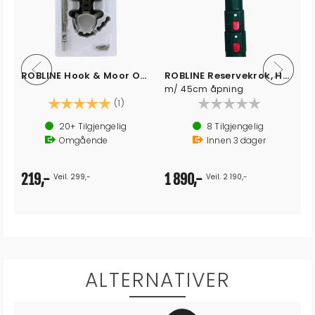
ROBLINE Hook & Moor Oppbevarings kit
ROBLINE Reservekrok, Hook & Moor Vario
m/ 45cm åpning
Karakter:
5.0 av 5 mulige
(1)
20+
Tilgjengelig
8
Tilgjengelig
Omgående
Innen
3
dager
219,-
1 890,-
Veil. 299,-
Veil. 2 190,-
ALTERNATIVER