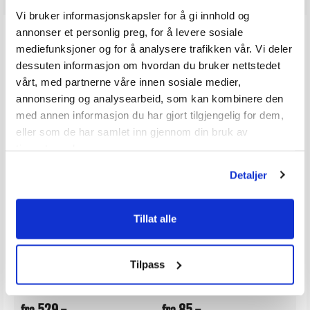
Vi bruker informasjonskapsler for å gi innhold og
ANDRE KJØPTE
annonser et personlig preg, for å levere sosiale
mediefunksjoner og for å analysere trafikken vår. Vi deler
dessuten informasjon om hvordan du bruker nettstedet
vårt, med partnerne våre innen sosiale medier,
annonsering og analysearbeid, som kan kombinere den
med annen informasjon du har gjort tilgjengelig for dem,
eller som de har samlet inn gjennom din bruk av
tjenestene deres.
Detaljer
BORACOL 10_3Bd
Fortøyningsfjær i gummi
500W-1500W
Impregneringsmiddel mot treskadesopper
Rykkdemper
Tillat alle
av 5 mulige
Karakter:
4.6 av 5 mulige
Karakter:
3.3 av 5 
(14)
(3)
20+
Tilgjengelig
100+
Tilgjengelig
Tilpass
Omgående
Omgående
3 varianter
4 varianter