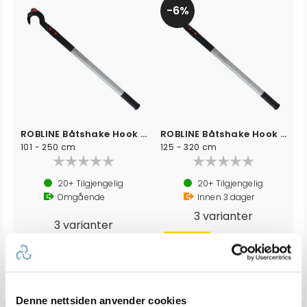
6%
ROBLINE Båtshake Hook & Moor - Vario
ROBLINE Båtshake Hook & Moor - Vario
101 - 250 cm
125 - 320 cm
20+
Tilgjengelig
20+
Tilgjengelig
Omgående
Innen
3
dager
3 varianter
3 varianter
SPAR 187,-
Førpris: 3,399,-
2 410,-
Veil. 2 499,-
3 212,-
Denne nettsiden anvender cookies