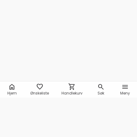
home
favorite
shopping_cart
search
menu
Hjem
Ønskeliste
Handlekurv
Søk
Meny