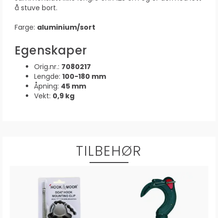
å stuve bort.
Farge:
aluminium/sort
Egenskaper
Orig.nr.:
7080217
Lengde:
100-180 mm
Åpning:
45 mm
Vekt:
0,9 kg
TILBEHØR