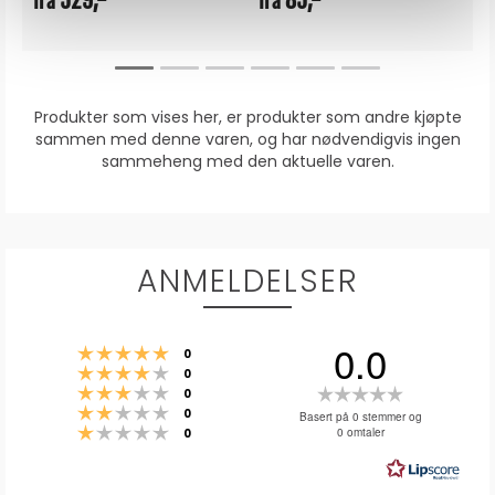
529,-
85,-
fra
fra
Produkter som vises her, er produkter som andre kjøpte
sammen med denne varen, og har nødvendigvis ingen
sammeheng med den aktuelle varen.
ANMELDELSER
0.0
Karakter: 5 av 5 mulige
stemmer
0
Karakter: 4 av 5 mulige
stemmer
0
Karakter: 3 av 5 mulige
Karakter:
stemmer
0
Karakter: 2 av 5 mulige
stemmer
0.0
0
Basert på 0 stemmer og
Karakter: 1 av 5 mulige
stemmer
0 omtaler
0
av
5
mulige