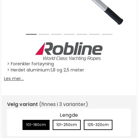
Forenkler fortøyning
Herdet aluminium:1,8 og 2,5 meter
Les mer...
Velg variant
(finnes i
3 varianter
)
Lengde
101-180cm
101-250cm
125-320cm