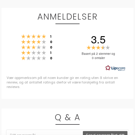
ANMELDELSER
3.5
Karakter: 5 av 5 mulige
stemmer
1
Karakter: 4 av 5 mulige
stemmer
0
Karakter: 3 av 5 mulige
Karakter:
stemmer
0
Karakter: 2 av 5 mulige
stemmer
3.5
1
Basert på 2 stemmer og
Karakter: 1 av 5 mulige
stemmer
0 omtaler
0
av
5
mulige
Vær oppmerksom på at noen kunder gir en rating uten å skrive en
review, og at antallet ratings derfor vil være forskjellig fra antall
reviews.
Q & A