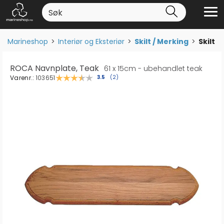
Marineshop
>
Interiør og Eksteriør
>
Skilt / Merking
>
Skilt
ROCA Navnplate, Teak
61 x 15cm - ubehandlet teak
Varenr.:
103651
Gjennomsnittskarakter:
3.5
(
stemmer:
2
)