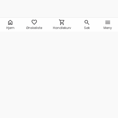
home
favorite
shopping_cart
search
menu
Hjem
Ønskeliste
Handlekurv
Søk
Meny
Marineshop AS