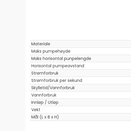
Materiale
Maks pumpehøyde
Maks horisontal punpelengde
Horisontal pumpeavstand
Strømforbruk
Strømforbruk per sekund
Skylletid/Vannforbruk
Vannforbruk
Innløp / Utløp
Vekt
Mål (L x B x H)