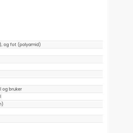
), og fot (polyamid)
 og bruker
l
m)