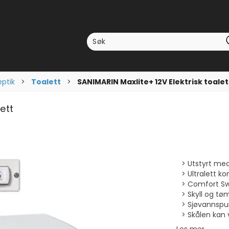
eptik
>
Toalett
>
SANIMARIN Maxlite+ 12V Elektrisk toalet
ett
Utstyrt me
Ultralett ko
Comfort Swi
Skyll og tøm
Sjøvannspum
Skålen kan v