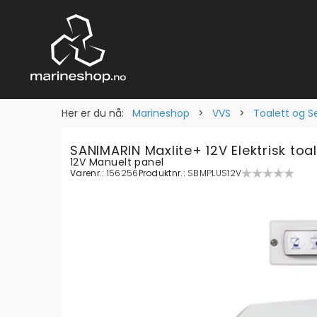
Her er du nå:
Marineshop
>
VVS
>
Toalett og S
SANIMARIN Maxlite+ 12V Elektrisk toal
12V Manuelt panel
Varenr.:
156256
Produktnr.:
SBMPLUS12V