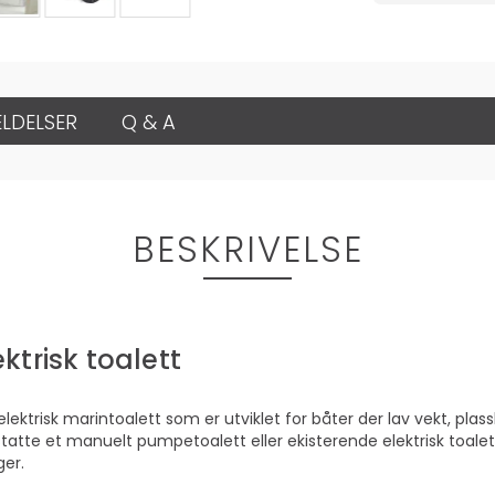
LDELSER
Q & A
BESKRIVELSE
ktrisk toalett
lektrisk marintoalett som er utviklet for båter der lav vekt, pl
erstatte et manuelt pumpetoalett eller ekisterende elektrisk toa
ger.