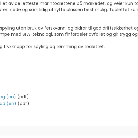
l et av de letteste marintoalettene på markedet, og veier kun tota
ten nede og samtidig utnytte plassen best mulig. Toalettet kan
pyling uten bruk av ferskvann, og bidrar til god driftssikkerhet 
mpe med SFA-teknologi, som finfordeler avfallet og gir trygg o
g trykknapp for spyling og tømming av toalettet.
ing (en)
(pdf)
lad (en)
(pdf)