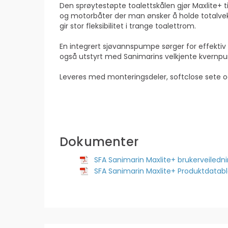
Den sprøytestøpte toalettskålen gjør Maxlite+ ti
og motorbåter der man ønsker å holde totalvek
gir stor fleksibilitet i trange toalettrom.
En integrert sjøvannspumpe sørger for effektiv s
også utstyrt med Sanimarins velkjente kvernpu
Leveres med monteringsdeler, softclose sete o
Dokumenter
SFA Sanimarin Maxlite+ brukerveiledn
SFA Sanimarin Maxlite+ Produktdatab