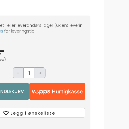
Ikke på eget- eller leverandørs lager (ukjent leveringstid)
ss
for leveringstid.
-
mva)
-
+
Legg i ønskeliste