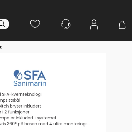
Logg inn
t
d SFA-kvernteknologi
mpsittskål
tch bryter inkludert
 i 2 funksjoner
pe er inkludert i systemet
ris 360° på basen med 4 ulike monteringspunkter