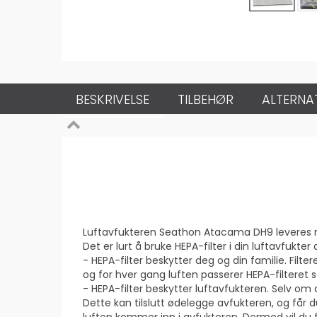
BESKRIVELSE
TILBEHØR
ALTERNA
Luftavfukteren Seathon Atacama DH9 leveres med 
Det er lurt å bruke HEPA-filter i din luftavfukter 
- HEPA-filter beskytter deg og din familie. Filte
og for hver gang luften passerer HEPA-filteret så
- HEPA-filter beskytter luftavfukteren. Selv om 
Dette kan tilslutt ødelegge avfukteren, og får du
luften kommer inn i avfukteren. Dermed vil du f