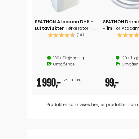
SEATHON Atacama DH9 -
SEATHON Drene
Luftavfukter
Tørkerotor -
- 1m
For Atacam
m/HEPA-filter og ionisering
Karakter:
4.6 av 5 mulige
Karakter:
(14)
Tørkerotoravfukter 230V
Brukes til drenering
fjerner intil ca 9L / døgn - 5L vanntank
Brukes når intern tank 
100+
Tilgjengelig
20+
Tilgj
med HEPA-filter og støvfilter
Lengde: 1m
Omgående
Omgåen
340 x 232 x 511 mm
1 990,-
99,-
Veil. 3 399,-
Produkter som vises her, er produkter s