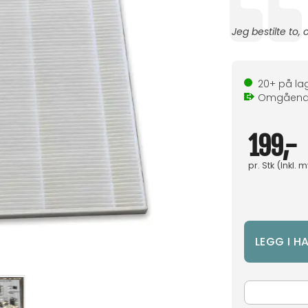
Tekst:
Jeg bestilte to, o
20+
på la
Omgåen
199,-
pr.
Stk
(Inkl. 