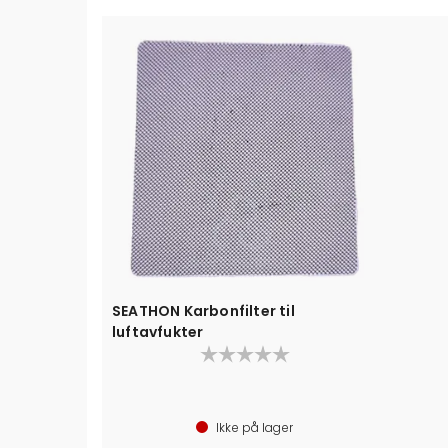
SEATHON Karbonfilter til
luftavfukter
Reserve Karbonfilter
Passer Seathon DH9, Arida S9L og 1852M
Ikke på lager