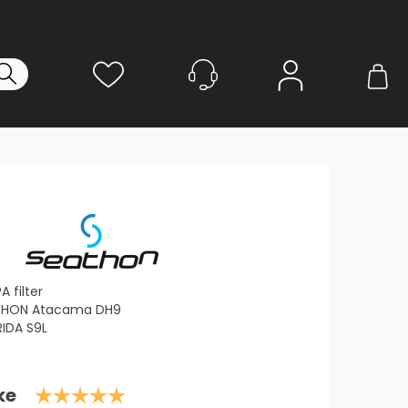
Logg inn
 filter
ATHON Atacama DH9
RIDA S9L
Karakter: 5.0 av 5 mulige
ke