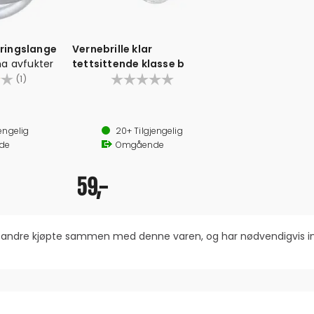
ringslange
Vernebrille klar
a avfukter
tettsittende klasse b
4.0 av 5 mulige
(1)
 av avfuktervann
ikke skal benyttes
engelig
20+
Tilgjengelig
de
Omgående
59,-
om andre kjøpte sammen med denne varen, og har nødvendigvis