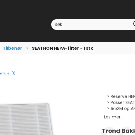
>
Tilbehør
>
SEATHON HEPA-filter - 1 stk
mtaler (
1
)
nittskarakter:
mmer:
Reserve HEPA
Passer SE
1852M og A
Les mer...
Forfatter:
Trond Bak
Testimonial