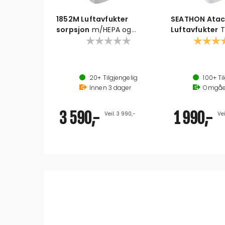
1852M Luftavfukter
SEATHON Atac
sorpsjon
m/HEPA og
Luftavfukter
T
Ionisering
m/HEPA-filter o
Karakter
Ionisering demper lukt
Tørkerotoravfu
HEPA-filter renser luften
fjerner intil ca 9L 
20+
Tilgjengelig
100+
Ti
Kullfilter fjerner farlige gasser
med HEPA-filter
Innen
3
dager
Omgåe
Slange for kontinuerlig drenering inkludert.
340 x 232 x 51
5 l tank
3 590,-
1 990,-
Veil. 3 990,-
Vei