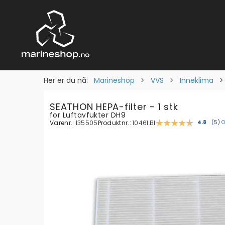
Her er du nå:
Marineshop
>
VVS
>
Inneklima
SEATHON HEPA-filter - 1 stk
for Luftavfukter DH9
Varenr.:
135505
Produktnr.:
10461.BI
O
Gjennoms
4.8
(
ste
5
)