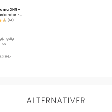
ama DH9 -
ørkerotor -
g ionisering
:
4.6 av 5 mulige
(14)
kter 230V
/ døgn - 5L vanntank
lgjengelig
 og støvfilter
nde
1 mm
l. 3 399,-
ALTERNATIVER