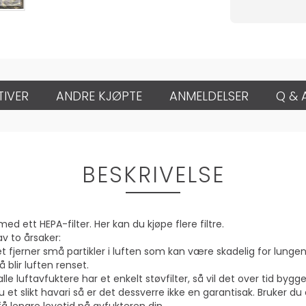
TIVER
ANDRE KJØPTE
ANMELDELSER
Q & 
BESKRIVELSE
ett HEPA-filter. Her kan du kjøpe flere filtre.
av to årsaker:
ret fjerner små partikler i luften som kan være skadelig for lungen
 blir luften renset.
alle luftavfuktere har et enkelt støvfilter, så vil det over tid b
 et slikt havari så er det dessverre ikke en garantisak. Bruker du 
å lengre levetid på avfukteren din.