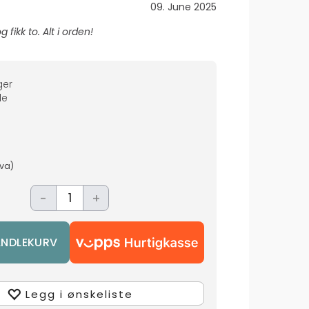
Dato:
09. June 2025
g fikk to. Alt i orden!
ger
de
mva)
-
+
Legg i ønskeliste