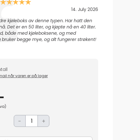
Karakter: 5.0 av 5 mulige
Dato:
14. July 2026
dre kjøleboks av denne typen. Har hatt den
nå. Det er en 50 liter, og kjøpte nå en 40 liter.
yd, både med kjøleboksene, og med
 bruker begge mye, og alt fungerer strøkent!
tall
il når varen er på lager
-
mva)
-
+