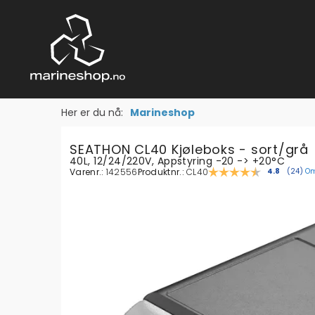
Her er du nå:
Marineshop
SEATHON CL40 Kjøleboks - sort/grå
40L, 12/24/220V, Appstyring -20 -> +20°C
Varenr.:
142556
Produktnr.:
CL40
Om
Gjennomsni
4.8
(
stemm
24
)