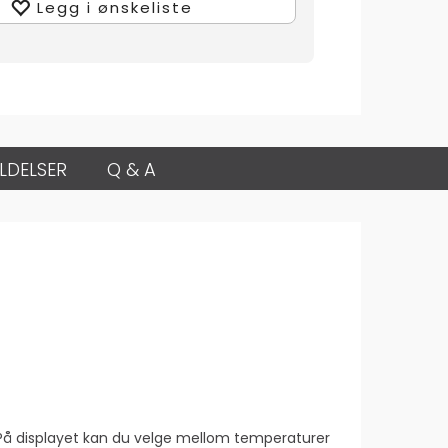
Legg i ønskeliste
LDELSER
Q & A
k. På displayet kan du velge mellom temperaturer