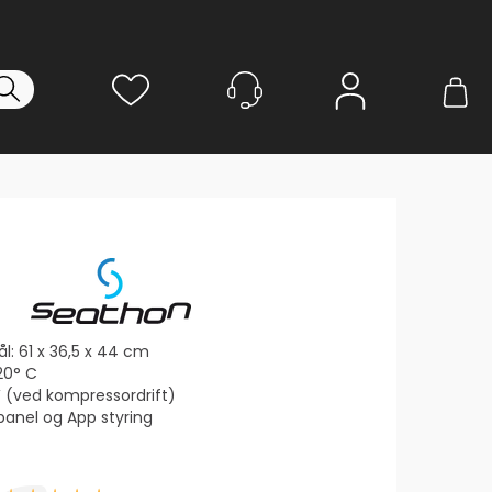
Logg inn
ål: 61 x 36,5 x 44 cm
20° C
 (ved kompressordrift)
panel og App styring