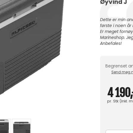
Forfatter:
Øyvind J
Testimonial
Tekst:
Dette er min an
første i noen år 
Er meget fornø
Marineshop. Jeg
Anbefales!
Begrenset an
Send meg ma
4 190,
pr.
Stk
(Inkl. 