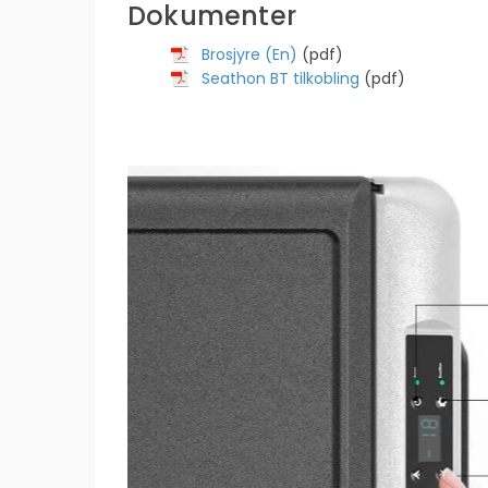
Dokumenter
Brosjyre (En)
(pdf)
Seathon BT tilkobling
(pdf)