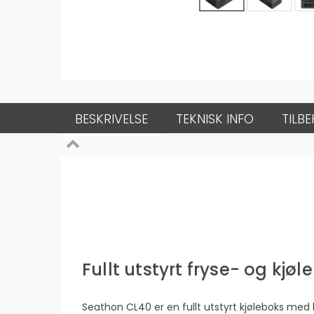
BESKRIVELSE
TEKNISK INFO
TILB
Fullt utstyrt fryse- og kjø
Seathon CL40 er en fullt utstyrt kjøleboks med 