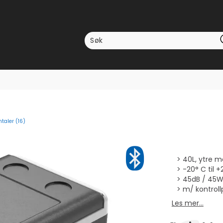
taler (
16
)
ttskarakter:
er:
40L, ytre m
-20° C til +
45dB / 45W
m/ kontroll
Les mer...