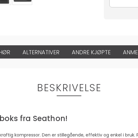
EHØR
ALTERNATIVER
ANDRE KJØPTE
ANME
BESKRIVELSE
leboks fra Seathon!
kraftig kompressor. Den er stillegående, effektiv og enkel i bru