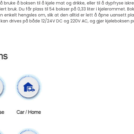
 bruke å boksen til å kjøle mat og drikke, eller til å dypfryse is
iert bruk. Du får plass til 54 bokser på 0,33 liter i kjølerommet. 
n enkelt hengsles om, slik at den alltid er lett å åpne uansett p
n drives på både 12/24V DC og 220V AC, og gjør kjøleboksen prak