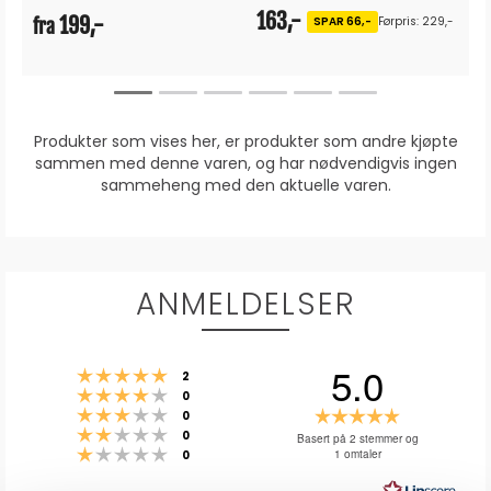
163,-
199,-
SPAR 66,-
Førpris: 229,-
fra
Produkter som vises her, er produkter som andre kjøpte
sammen med denne varen, og har nødvendigvis ingen
sammeheng med den aktuelle varen.
ANMELDELSER
5.0
Karakter: 5 av 5 mulige
stemmer
2
Karakter: 4 av 5 mulige
stemmer
0
Karakter: 3 av 5 mulige
Karakter:
stemmer
0
Karakter: 2 av 5 mulige
stemmer
5.0
0
Basert på 2 stemmer og
Karakter: 1 av 5 mulige
stemmer
1 omtaler
0
av
5