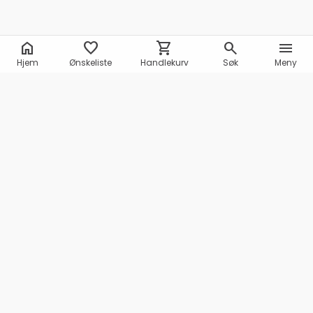
home
favorite
shopping_cart
search
menu
Hjem
Ønskeliste
Handlekurv
Søk
Meny
Marineshop AS