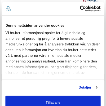
mulige
Forfatter:
Trond Falch
Omtaledato:
KJØPER
Verifisert
12. June 2025
Dato
20. May 2025
Karakter:
for
5.0
kjøp:
av
Omtaletekst:
Kjapt og greit
Denne nettsiden anvender cookies
5
mulige
Vi bruker informasjonskapsler for å gi innhold og
stemmer
Liker
0
annonser et personlig preg, for å levere sosiale
mediefunksjoner og for å analysere trafikken vår. Vi deler
Vær oppmerksom på at noen kunder gir en rating uten å skrive en
dessuten informasjon om hvordan du bruker nettstedet
review, og at antallet ratings derfor vil være forskjellig fra antall
vårt, med partnerne våre innen sosiale medier,
reviews.
annonsering og analysearbeid, som kan kombinere den
med annen informasjon du har gjort tilgjengelig for dem,
eller som de har samlet inn gjennom din bruk av
tjenestene deres.
Q & A
Detaljer
Tillat alle
Send spørsmålet ditt