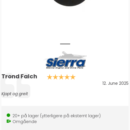
Forfatter:
Trond Falch
Karakter: 5.0 av 5
Testimonial
Dato:
12. June 2025
Tekst:
Kjapt og greit
20+
på lager
(ytterligere
på eksternt lager
)
Omgående