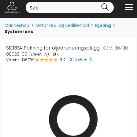
Marineshop
>
Motor rep. og vedlikehold
>
Kjøling
>
Systemrens
SIERRA Pakning for oljedreneringsplugg
OEM: 90430-
08020-00 (YAMAHA) 1 stk
Varenr.:
136789
Omtaler (
1
)
Gjennomsnittskarakter:
5.0
(
stemmer:
2
)