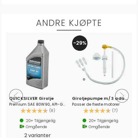
ANDRE KJØPTE
29%
QUICKSILVER Girolje
Giroljepumpe m/ 3 adaptere
Premium SAE 80W90, API-GL4
Passer de fleste motorer
av 5 mulige
Karakter:
4.8 av 5 mulige
Karakter:
4.1 av 5 
(8)
(7)
26
)
20+
Tilgjengelig
20+
Tilgjengelig
Omgående
Omgående
2 varianter