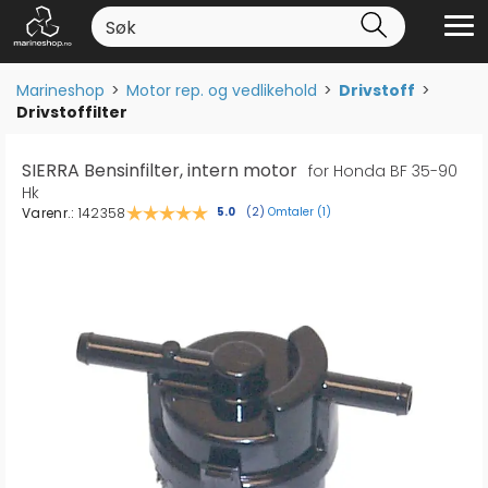
Marineshop
>
Motor rep. og vedlikehold
>
Drivstoff
>
Drivstoffilter
SIERRA Bensinfilter, intern motor
for Honda BF 35-90
Hk
Varenr.:
142358
Omtaler (
1
)
Gjennomsnittskarakter:
5.0
(
stemmer:
2
)