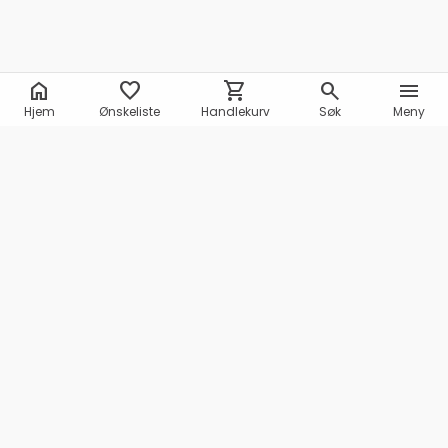
home
favorite
shopping_cart
search
menu
Hjem
Ønskeliste
Handlekurv
Søk
Meny