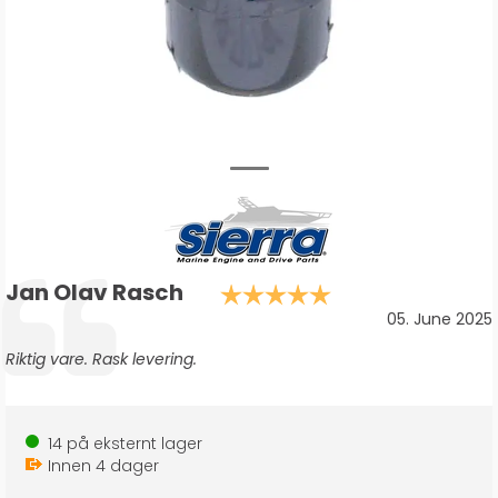
Forfatter:
Jan Olav Rasch
Karakter: 5.0 a
Testimonial
Dato:
05. June 2025
Tekst:
Riktig vare. Rask levering.
14
på eksternt lager
Innen
4
dager