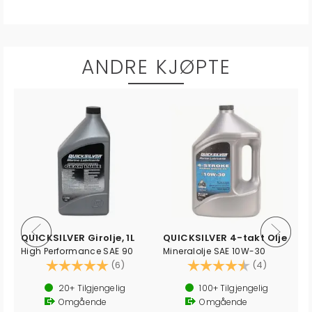
ANDRE KJØPTE
QUICKSILVER Girolje, 1L
QUICKSILVER 4-takt Olje
High Performance SAE 90
Mineralolje SAE 10W-30
Karakter:
5.0 av 5 mulige
Karakter:
4.8 av 5 
(6)
(4)
20+
Tilgjengelig
100+
Tilgjengelig
Omgående
Omgående