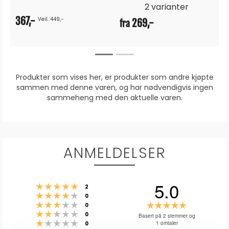
2 varianter
367,-
Veil. 449,-
269,-
fra
Produkter som vises her, er produkter som andre kjøpte
sammen med denne varen, og har nødvendigvis ingen
sammeheng med den aktuelle varen.
ANMELDELSER
5.0
Karakter: 5 av 5 mulige
stemmer
2
Karakter: 4 av 5 mulige
stemmer
0
Karakter: 3 av 5 mulige
Karakter:
stemmer
0
Karakter: 2 av 5 mulige
stemmer
5.0
0
Basert på 2 stemmer og
Karakter: 1 av 5 mulige
stemmer
1 omtaler
0
av