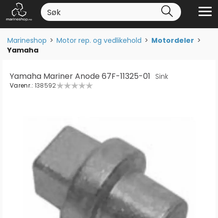
Marineshop
>
Motor rep. og vedlikehold
>
Motordeler
>
Yamaha
Yamaha Mariner Anode 67F-11325-01
Sink
Varenr.:
138592