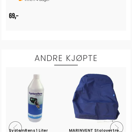
69,-
ANDRE KJØPTE
SystemRens 1 Liter
MARINVENT Stolovertrekk PolyMar