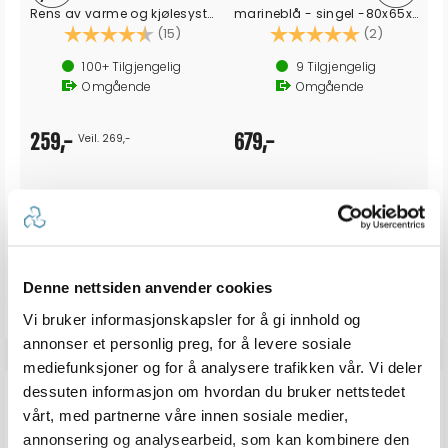
Rens av varme og kjølesystemer
marineblå - singel -80x65x50 cm
Karakter:
4.3 av 5 mulige
Karakter:
5.0 av 5 
(15)
(2)
100+
Tilgjengelig
9
Tilgjengelig
Omgående
Omgående
259,-
679,-
Veil. 269,-
Produkter som vises her, er produkter som andre kjøpte
sammen med denne varen, og har nødvendigvis ingen
Denne nettsiden anvender cookies
sammeheng med den aktuelle varen.
Vi bruker informasjonskapsler for å gi innhold og
annonser et personlig preg, for å levere sosiale
mediefunksjoner og for å analysere trafikken vår. Vi deler
ANMELDELSER
dessuten informasjon om hvordan du bruker nettstedet
vårt, med partnerne våre innen sosiale medier,
annonsering og analysearbeid, som kan kombinere den