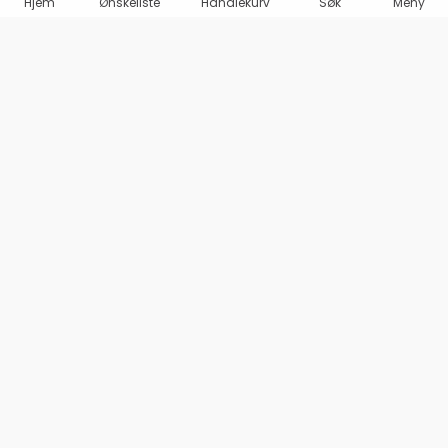
Hjem
Ønskeliste
Handlekurv
Søk
Meny
Marineshop AS
Olav Haraldssons gate 98
1707 SARPSBORG
Org. 995 487 969 MVA