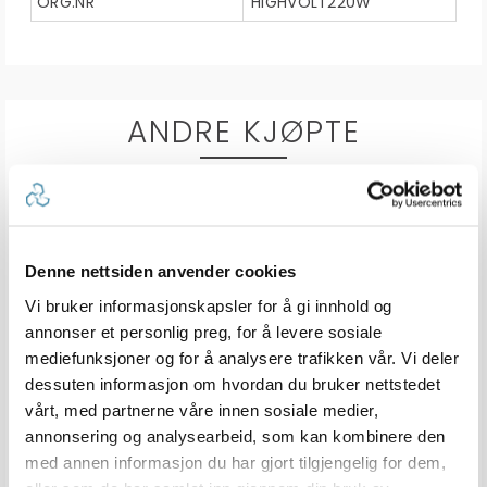
ORG.NR
HIGHVOLT220W
ANDRE KJØPTE
Denne nettsiden anvender cookies
Vi bruker informasjonskapsler for å gi innhold og
annonser et personlig preg, for å levere sosiale
mediefunksjoner og for å analysere trafikken vår. Vi deler
dessuten informasjon om hvordan du bruker nettstedet
ATC Sikring
VICTRON SmartSolar MPPT 100/30
vårt, med partnerne våre innen sosiale medier,
3A til 30A
12v/24v - Regulator m/ Bluetooth
annonsering og analysearbeid, som kan kombinere den
Karakter:
4.5 av 5 mulige
(2)
med annen informasjon du har gjort tilgjengelig for dem,
100+
Tilgjengelig
Bestillingsvare