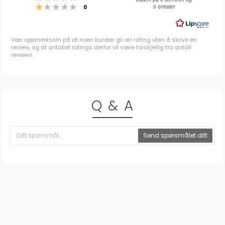
Karakter: 1 av 5 mulige
stemmer
0 omtaler
0
av
5
mulige
Vær oppmerksom på at noen kunder gir en rating uten å skrive en
review, og at antallet ratings derfor vil være forskjellig fra antall
reviews.
Q & A
Send spørsmålet ditt