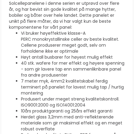
Solcellepanelene i denne serien er utprøvd over flere
år, og har bevist sin gode kvalitet på mange hytter,
bobiler og båter over hele landet. Dette panelet er
unikt på flere måter, da vi har valgt kun de beste
komponentene for vårt panel:
Vi bruker høyeffektive klasse-A
PERC monokrystallinske celler av beste kvalitet.
Cellene produserer meget godt, selv om
forholdene ikke er optimale
Høyt antall busbarer for høyest mulig effekt
40 stk. wafere for mer effekt og høyere spenning
- som gir lavere tap enn sammenliknbare panel
fra andre produsenter
7 meter myk, 4mm2 kvalitetskabel ferdig
terminert på panelet for lavest mulig tap / hurtig
montering
Produsert under meget streng kvalitetskontroll.
ISO9001:2000 og ISO14001:2004
10års produktgaranti og 25års effekt garanti
Herdet glass 3,2mm med anti-reflekterende
materiale som gir maksimal effekt og en meget
robust overflate