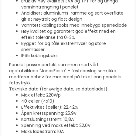
Bruk av høy kvalitets EVA og TPT for og unngå
vanninntrengning i panelet
Anoidisert aluminiums-ramme og sort overflate
gir et nøytralt og flott design
Vanntett koblingsboks med innebygd sperrediode
Høy kvalitet og garantert god effekt med en
effekt toleranse fra 0-3%
Bygget for og tåle ekstremvær og store
snømasser
IP65 koblingsboks
Panelet passer perfekt sammen med vårt
egetutviklede "JonasFeste" - festebeslag som ikke
medfører behov for mer areal på taket enn panelets
fotavtrykk.
Tekniske data (for øvrige data, se databladet):
Max effekt: 220Wp
40 celler (4x10)
Effektivitet (celler): 22,42%
Åpen kretsspenning: 25,9V
Kortslutningsstrøm: 10,8A
Spenning ved maks effekt: 22,0V
Maks ladestrøm: 10A