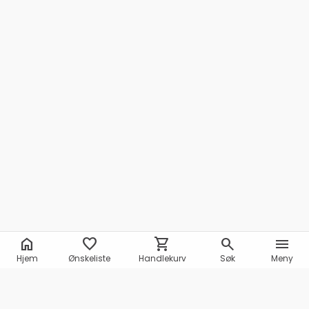
home
favorite
shopping_cart
search
menu
Hjem
Ønskeliste
Handlekurv
Søk
Meny