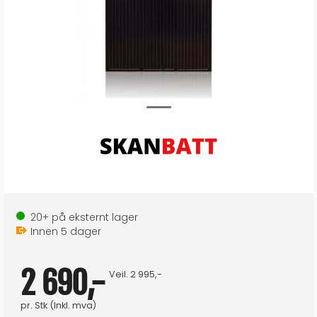
20+
på eksternt lager
Innen
5
dager
2 690,-
Veil.
2 995,-
pr.
Stk
(Inkl. mva)