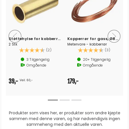
Støttehylse for kobberrør 8.0x0.8
Kopperrør for gass, Ø8mm
2 Stk
Metervare - kobberrør
av 5 mulige
Karakter:
4.5 av 5 mulige
Karakter:
4.3 av 5 
(2)
(3)
3
Tilgjengelig
20+
Tilgjengelig
Omgående
Omgående
39,-
179,-
Veil. 60,-
Produkter som vises her, er produkter som andre kjøpte
sammen med denne varen, og har nødvendigvis ingen
sammeheng med den aktuelle varen.