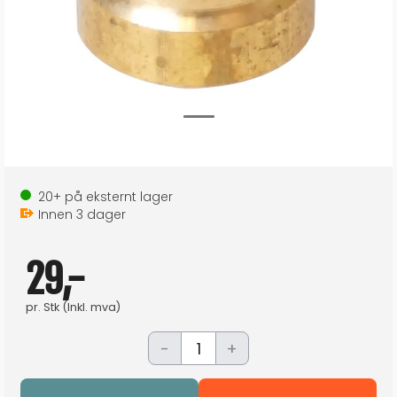
20+
på eksternt lager
Innen
3
dager
29,-
pr.
Stk
(Inkl. mva)
-
+