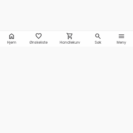
home
favorite
shopping_cart
search
menu
Hjem
Ønskeliste
Handlekurv
Søk
Meny