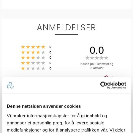
ANMELDELSER
0.0
Karakter: 5 av 5 mulige
stemmer
0
Karakter: 4 av 5 mulige
stemmer
0
Karakter: 3 av 5 mulige
Karakter:
stemmer
0
Karakter: 2 av 5 mulige
stemmer
0.0
0
Basert på 0 stemmer og
Karakter: 1 av 5 mulige
stemmer
0 omtaler
0
av
5
mulige
Vær oppmerksom på at noen kunder gir en rating uten å skrive en
review, og at antallet ratings derfor vil være forskjellig fra antall
reviews.
Denne nettsiden anvender cookies
Vi bruker informasjonskapsler for å gi innhold og
annonser et personlig preg, for å levere sosiale
Q & A
mediefunksjoner og for å analysere trafikken vår. Vi deler