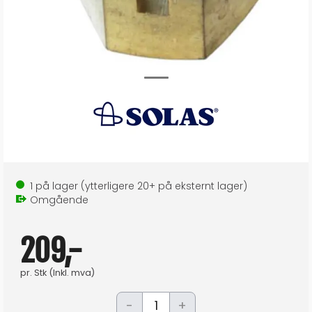
1
på lager
(ytterligere
20+
på eksternt lager
)
Omgående
209,-
pr.
Stk
(Inkl. mva)
-
+