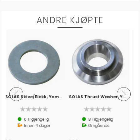
ANDRE KJØPTE
SOLAS Spacer, Yamaha (D+E) YDSP
SOLAS Titan 3 - 13,[...] x [...] Yamaha
60-300Hk
Propell (Stål) - 3 bl. - m/HUB - Høyre
3
Tilgjengelig
Ikke på lager
Innen
4
dager
4 varianter