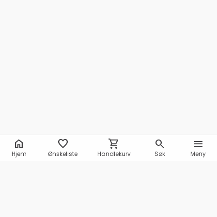
home
favorite
shopping_cart
search
menu
Hjem
Ønskeliste
Handlekurv
Søk
Meny