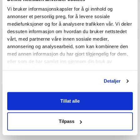
mulige
Vær oppmerksom på at noen kunder gir en rating uten å skrive en
Vi bruker informasjonskapsler for å gi innhold og
review, og at antallet ratings derfor vil være forskjellig fra antall
annonser et personlig preg, for å levere sosiale
reviews.
mediefunksjoner og for å analysere trafikken vår. Vi deler
dessuten informasjon om hvordan du bruker nettstedet
vårt, med partnerne våre innen sosiale medier,
Q & A
annonsering og analysearbeid, som kan kombinere den
med annen informasjon du har gjort tilgjengelig for dem,
eller som de har samlet inn gjennom din bruk av
Send spørsmålet ditt
tjenestene deres.
Detaljer
Tillat alle
Tilpass