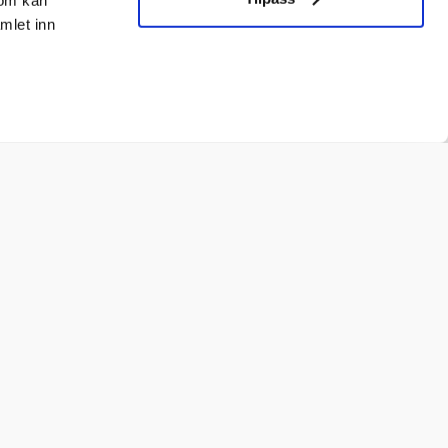
som kan
mlet inn