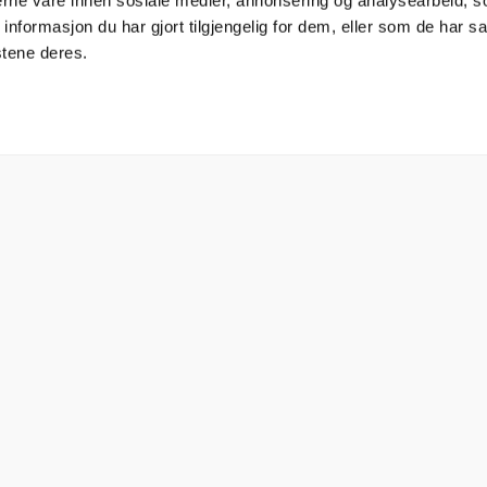
nerne våre innen sosiale medier, annonsering og analysearbeid, 
formasjon du har gjort tilgjengelig for dem, eller som de har sa
stene deres.