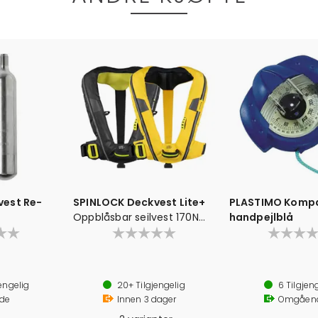
vest Re-
SPINLOCK Deckvest Lite+
PLASTIMO Kompas
Oppblåsbar seilvest 170N
handpejlblå
m/PLB feste
Hurtigfeste med oppbevaringsløsning for webbingen gjør at vesten enkelt justeres
En størrelse passer alle med brystmål mellom 60 og 145 cm
engelig
20+
Tilgjengelig
6
Tilgjen
Passer personer over 50 kg.
de
Innen
3
dager
Omgåen
Festepunkt for sikkerhetsline
Festepunkt for dødmannsknapp o.l.