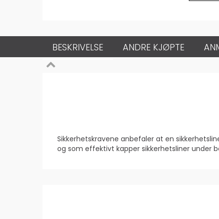
BESKRIVELSE
ANDRE KJØPTE
AN
Sikkerhetskravene anbefaler at en sikkerhetsli
og som effektivt kapper sikkerhetsliner under b