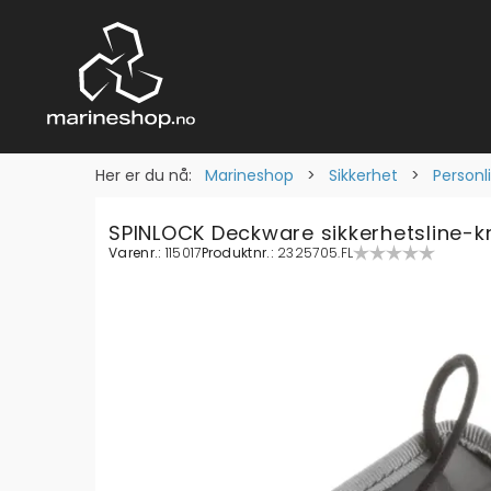
Her er du nå:
Marineshop
>
Sikkerhet
>
Personl
SPINLOCK Deckware sikkerhetsline-k
Varenr.:
115017
Produktnr.:
2325705.FL