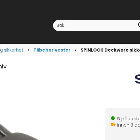
ig sikkerhet
>
Tilbehør vester
>
SPINLOCK Deckware sikk
niv
5
på ekste
Innen
3
da