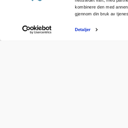
nettstedet vårt, med part
kombinere den med annen in
gjennom din bruk av tjene
Detaljer