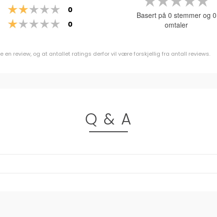
Karakter: 2 av 5 mulige
stemmer
0.
0
Basert på 0 stemmer og 0
a
Karakter: 1 av 5 mulige
stemmer
0
omtaler
5
m
n review, og at antallet ratings derfor vil være forskjellig fra antall reviews.
Q & A