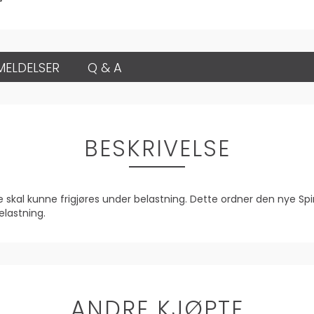
MELDELSER
Q & A
BESKRIVELSE
ne skal kunne frigjøres under belastning. Dette ordner den nye S
elastning.
ANDRE KJØPTE