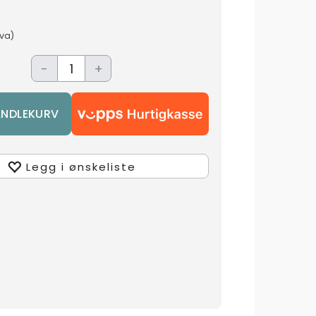
mva)
-
+
Legg i ønskeliste