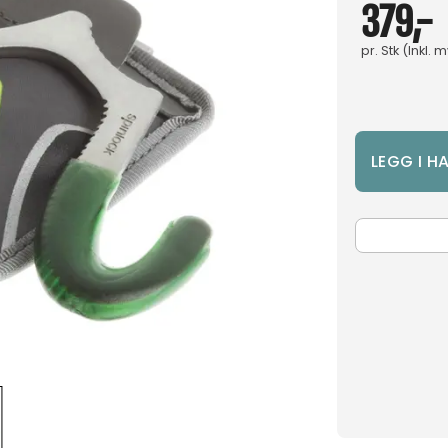
379,-
pr.
Stk
(Inkl. 