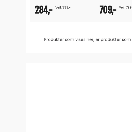
284,-
709,-
Veil. 399,-
Veil. 799
Produkter som vises her, er produkter s