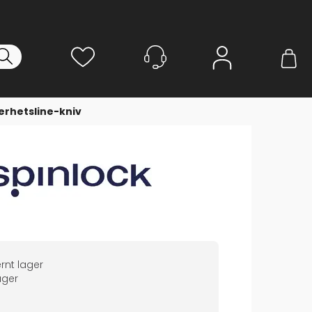
Logg inn
erhetsline-kniv
rnt lager
ger