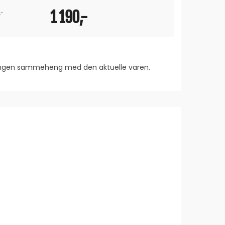
1 190,-
599,-
,-
 ingen sammeheng med den aktuelle varen.
rakter: