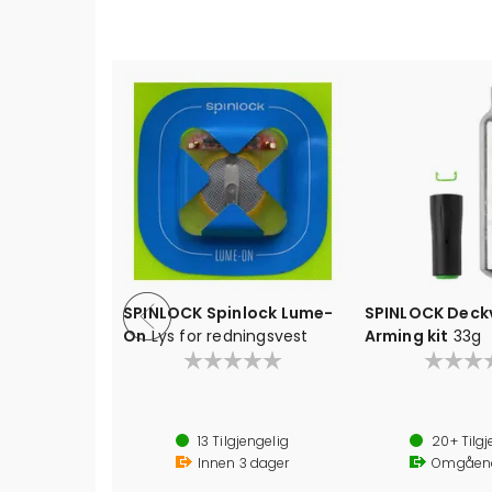
SPINLOCK Spinlock Lume-
SPINLOCK Deck
On
Lys for redningsvest
Arming kit
33g
13
Tilgjengelig
20+
Tilgj
Innen
3
dager
Omgåen