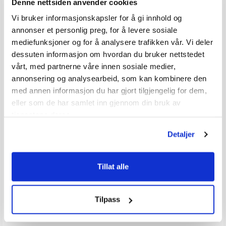
Denne nettsiden anvender cookies
Vi bruker informasjonskapsler for å gi innhold og
annonser et personlig preg, for å levere sosiale
mediefunksjoner og for å analysere trafikken vår. Vi deler
dessuten informasjon om hvordan du bruker nettstedet
HUGOS Vask- og rensemiddel
1852M Nano svamp - 12 pk
vårt, med partnerne våre innen sosiale medier,
Universalrens - 360 ml
av 5 mulige
Karakter:
4.3 av 5 mulige
Karakter:
4.0 av 5 
(3)
(4)
annonsering og analysearbeid, som kan kombinere den
med annen informasjon du har gjort tilgjengelig for dem,
100+
Tilgjengelig
20+
Tilgjengelig
eller som de har samlet inn gjennom din bruk av
Omgående
Omgående
tjenestene deres.
119,-
59,-
Veil. 159,-
Veil. 89,-
Detaljer
Tillat alle
Produkter som vises her, er produkter som andre kjøpte
sammen med denne varen, og har nødvendigvis ingen
Tilpass
sammeheng med den aktuelle varen.