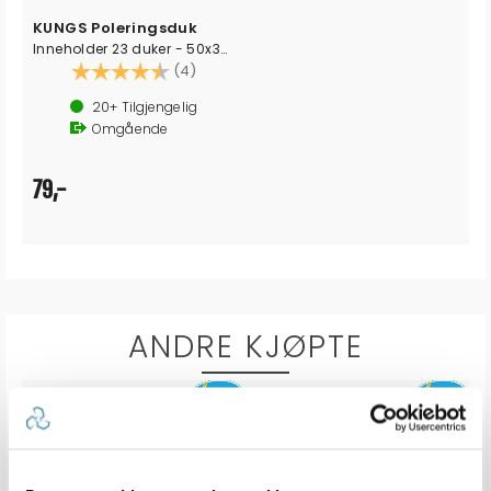
KUNGS Poleringsduk
Inneholder 23 duker - 50x32 cm.
Karakter:
4.5 av 5 mulige
(4)
20+
Tilgjengelig
Omgående
79,-
ANDRE KJØPTE