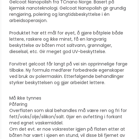
Gelcoat Nanopolish fra TCnano Norge. Basert på
kjemisk nanoteknologi. Gelcoat Nanopolish gir grundig
rengjøring, polering og langtidsbeskyttelse i én
arbeidsoperasjon.
Produktet har ett mål for øyet, å gjøre båtpleie både
lettere, raskere og ikke minst, få en langvarig
beskyttelse av båten mot saltvann, grønnalger,
dieselsøl, etc. Gir meget god UV-beskyttelse.
Forvitret gelcoat får langt på vei sin opprinnelige farge
tilbake. Ny formula medfører forbedrede egenskaper
ved bruk av polermaskin. Etterfølgende behandlinger
styrker beskyttelsen og gjør arbeidet lettere.
Må ikke tynnes
Påføring
Overflaten som skal behandles må være ren og fri for
fett/voks/olje/silikon/salt. Gjør en avfetting i forkant
med egnet vaskemiddel.
Om det evt. er noe voksrester igjen på flaten etter at
båten har vært i sjøen en stund, vil disse bli fjernet av