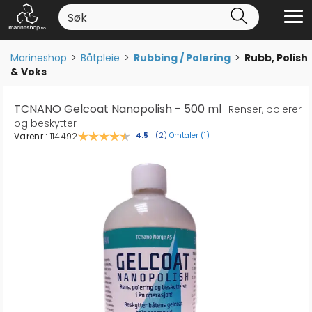
Marineshop
>
Båtpleie
>
Rubbing / Polering
>
Rubb, Polish
& Voks
TCNANO Gelcoat Nanopolish - 500 ml
Renser, polerer
og beskytter
Varenr.:
114492
Omtaler (
1
)
Gjennomsnittskarakter:
4.5
(
stemmer:
2
)