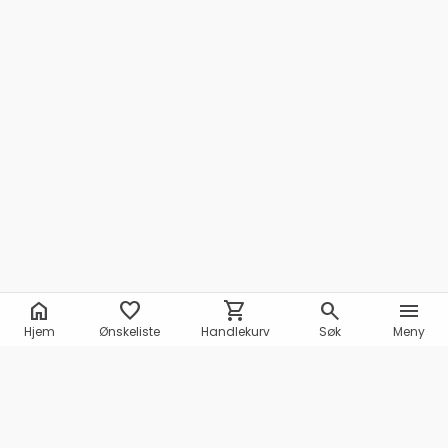
home
favorite
shopping_cart
search
menu
Hjem
Ønskeliste
Handlekurv
Søk
Meny