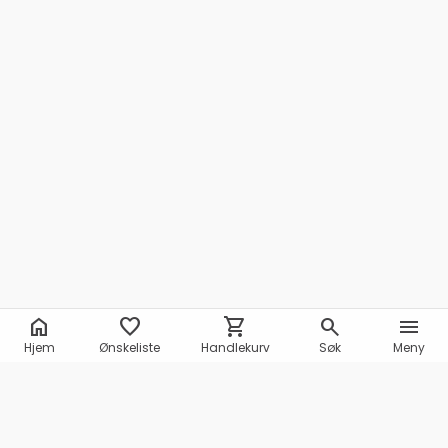
home
favorite
shopping_cart
search
menu
Hjem
Ønskeliste
Handlekurv
Søk
Meny