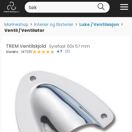
Marineshop
>
Interiør og Eksteriør
>
Luke / Ventilasjon
>
Ventil / Ventilator
TREM Ventilskjold
Syrefast 60x 57 mm
Varenr.:
147051
Gjennomsnittskarakter:
4.7
(
stemmer:
3
)