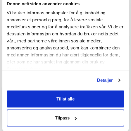
5
Denne nettsiden anvender cookies
mulige
Vi bruker informasjonskapsler for å gi innhold og
Vær oppmerksom på at noen kunder gir en rating uten å skrive en
annonser et personlig preg, for å levere sosiale
review, og at antallet ratings derfor vil være forskjellig fra antall
reviews.
mediefunksjoner og for å analysere trafikken vår. Vi deler
dessuten informasjon om hvordan du bruker nettstedet
vårt, med partnerne våre innen sosiale medier,
annonsering og analysearbeid, som kan kombinere den
Q & A
med annen informasjon du har gjort tilgjengelig for dem,
eller som de har samlet inn gjennom din bruk av
tjenestene deres.
Send spørsmålet ditt
Detaljer
Tillat alle
Tilpass