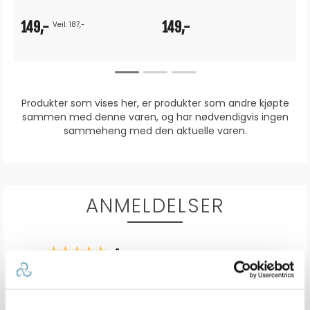
149,-
149,-
Veil. 187,-
Produkter som vises her, er produkter som andre kjøpte
sammen med denne varen, og har nødvendigvis ingen
sammeheng med den aktuelle varen.
ANMELDELSER
4.7
Karakter: 5 av 5 mulige
stemmer
2
Karakter: 4 av 5 mulige
stemmer
1
Karakter: 3 av 5 mulige
Karakter:
stemmer
0
Karakter: 2 av 5 mulige
stemmer
4.7
0
Basert på 3 stemmer og
Karakter: 1 av 5 mulige
stemmer
0 omtaler
0
av