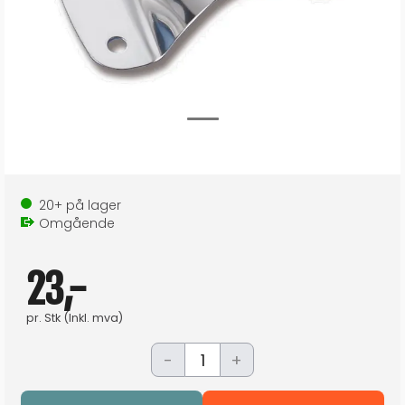
20+
på lager
Omgående
23,-
pr.
Stk
(Inkl. mva)
-
+