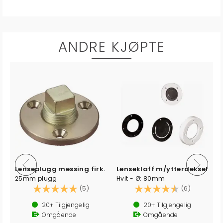
ANDRE KJØPTE
Lenseplugg messing firk.
Lenseklaff m/ytterdeksel
25mm plugg
Hvit - Ø: 80mm
Karakter:
5.0 av 5 mulige
Karakter:
4.2 av 5 
(5)
(6)
20+
Tilgjengelig
20+
Tilgjengelig
Omgående
Omgående