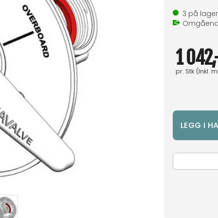
3
på lager
Omgåen
1 042,
pr.
Stk
(Inkl. 