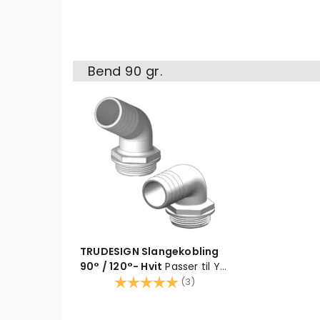
Bend 90 gr.
TRUDESIGN Slangekobling
90° / 120°- Hvit
Passer til Y-
ventil 127082 og 127083.
Karakter:
5.0 av 5 mulige
(3)
Glassfiberarmert kompositt