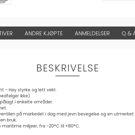
TIVER
ANDRE KJØPTE
ANMELDELSER
Q & 
BESKRIVELSE
t - Høy styrke og lett vekt.
medfølger ikke)
ovpålagt i enkelte områder.
het.
 ventilen på markedet i dag med jevn bevegelse og en utmerket 
nen bruk.
 maritime miljøer, fra -20°C til +80°C.