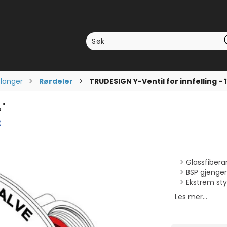
Slanger
>
Rørdeler
>
TRUDESIGN Y-Ventil for innfelling - 
½"
omsnittskarakter:
stemmer:
)
Glassfiber
BSP gjenger
Ekstrem sty
Les mer...