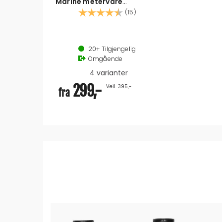
Marine metervare
Septikslange ISO 8099 - 7
Karakter:
4.9 av 5 mulige
(15)
bar -gasstett
20+
Tilgjengelig
Omgående
4 varianter
299,-
Veil. 395,-
fra