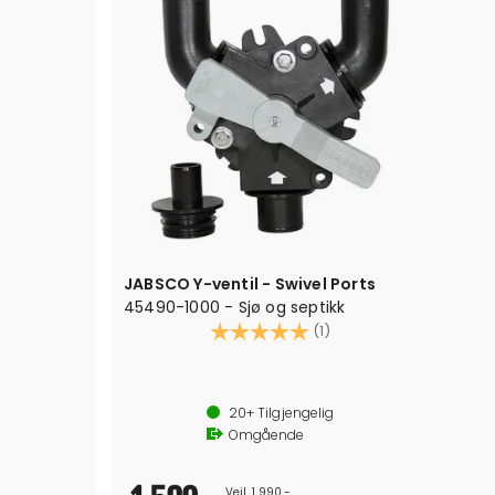
JABSCO Y-ventil - Swivel Ports
45490-1000 - Sjø og septikk
Karakter:
5.0 av 5 mulige
(1)
20+
Tilgjengelig
Omgående
Veil. 1 990,-