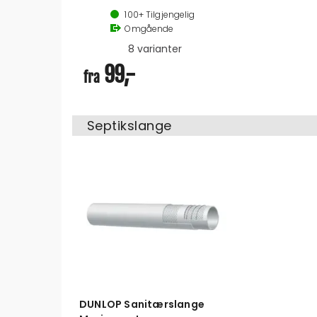
90 og 120 grader
100+
Tilgjengelig
1 1/2''-38mm / 1 1/2''-25mm
Omgående
8 varianter
99,-
fra
Septikslange
DUNLOP Sanitærslange