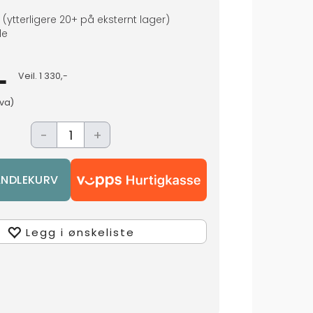
(ytterligere
20+
på eksternt lager
)
de
-
Veil.
1 330,-
mva)
-
+
Legg i ønskeliste