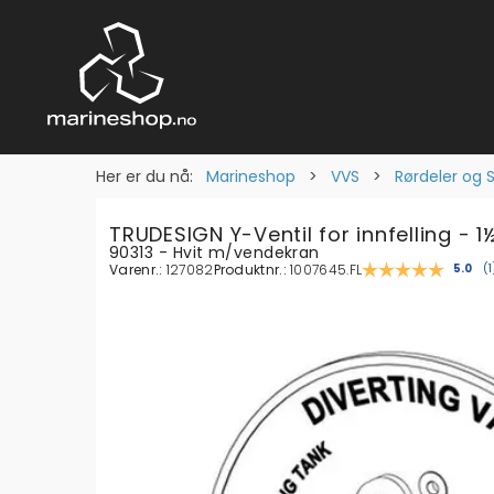
Her er du nå:
Marineshop
>
VVS
>
Rørdeler og 
TRUDESIGN Y-Ventil for innfelling - 1
90313 - Hvit m/vendekran
Varenr.:
127082
Produktnr.:
1007645.FL
Gjenn
5.0
(
1