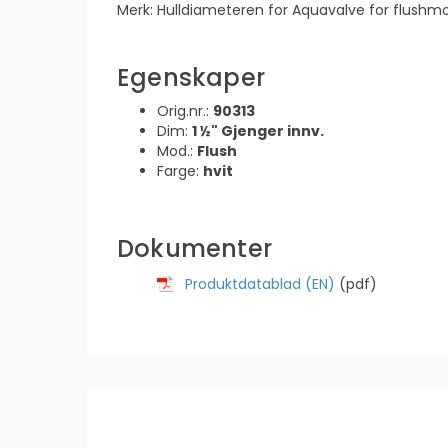
Merk: Hulldiameteren for Aquavalve for flush
Egenskaper
Orig.nr.:
90313
Dim:
1 ½" Gjenger innv.
Mod.:
Flush
Farge:
hvit
Dokumenter
Produktdatablad (EN)
(pdf)