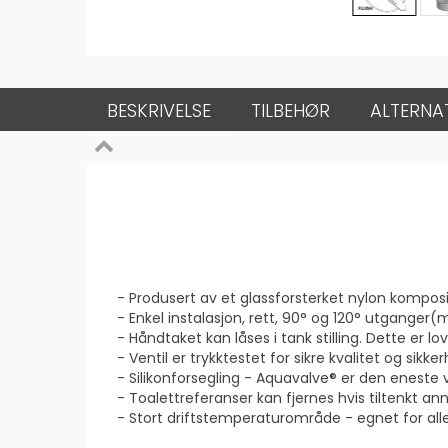
BESKRIVELSE
TILBEHØR
ALTERNA
- Produsert av et glassforsterket nylon komposit
- Enkel instalasjon, rett, 90° og 120° utganger(
- Håndtaket kan låses i tank stilling. Dette er l
- Ventil er trykktestet for sikre kvalitet og sikker
- Silikonforsegling - Aquavalve® er den eneste
- Toalettreferanser kan fjernes hvis tiltenkt an
- Stort driftstemperaturområde - egnet for alle