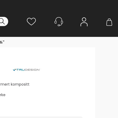
Logg inn
1½"
armert kompositt
rke