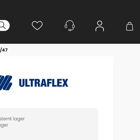
Logg inn
5/47
ternt lager
ger