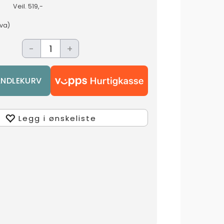
Veil.
519,-
mva)
-
+
Legg i ønskeliste