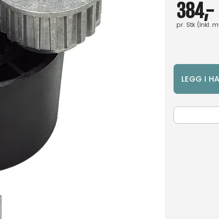
384,-
pr.
Stk
(Inkl. 