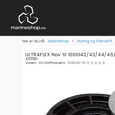
Her er du nå:
Marineshop
>
Styring og fremdrift
ULTRAFLEX Nav til 1001042/43/44/45
40119D
Varenr.:
105388
Produktnr.:
1001042-1.FL