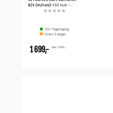
B/S (m/nav)
X63 Hub -
40119D
Diameter: 350 mm
Ring: Sort/sølv
20+
Tilgjengelig
Eker: Sølv
Innen
3
dager
1 699,-
Veil. 1 890,-