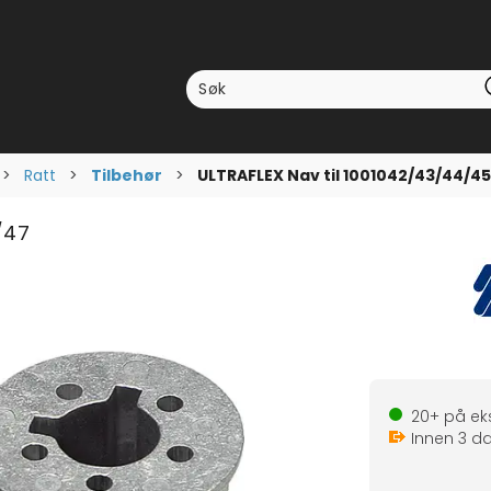
>
Ratt
>
Tilbehør
>
ULTRAFLEX Nav til 1001042/43/44/4
/47
20+
på eks
Innen
3
da