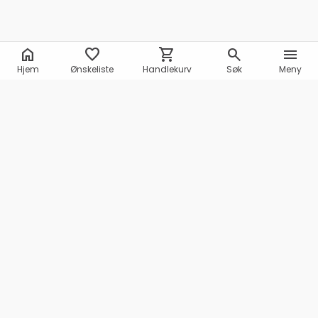
home
favorite
shopping_cart
search
menu
Hjem
Ønskeliste
Handlekurv
Søk
Meny