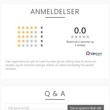
ANMELDELSER
0.0
Karakter: 5 av 5 mulige
stemmer
0
Karakter: 4 av 5 mulige
stemmer
0
Karakter: 3 av 5 mulige
Karakter:
stemmer
0
Karakter: 2 av 5 mulige
stemmer
0.0
0
Basert på 0 stemmer og
Karakter: 1 av 5 mulige
stemmer
0 omtaler
0
av
5
mulige
Vær oppmerksom på at noen kunder gir en rating uten å skrive en
review, og at antallet ratings derfor vil være forskjellig fra antall
reviews.
Q & A
Send spørsmålet ditt