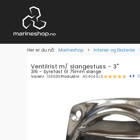
Her er du nå:
Marineshop
>
Interiør og Eksteriør
Ventilrist m/ slangestuss - 3"
316 - Syrefast til 75mm slange
Varenr.:
134685
Produktnr.:
404044.LS
Gjenn
4.3
(