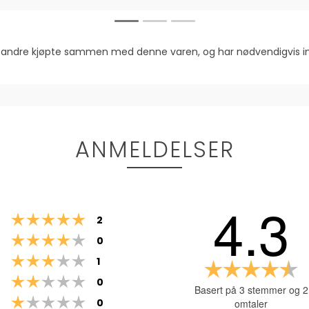
om andre kjøpte sammen med denne varen, og har nødvendigvis
ANMELDELSER
4.3
Karakter: 5 av 5 mulige
stemmer
2
Karakter: 4 av 5 mulige
stemmer
0
Karakter: 3 av 5 mulige
stemmer
1
Ka
Karakter: 2 av 5 mulige
stemmer
4.
0
Basert på 3 stemmer og 2
a
Karakter: 1 av 5 mulige
stemmer
0
omtaler
5