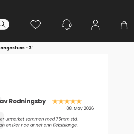
Logg inn
slangestuss - 3"
Karakter: 5.0 av 
av Rødningsby
Dato:
08. May 2026
Passer utmerket sammen med 75mm std.
n ønsker noe annet enn fleksislange.