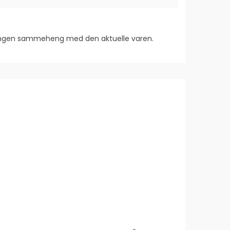
 ingen sammeheng med den aktuelle varen.
rakter:
3
v