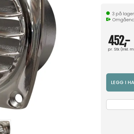
3
på lager
Omgåen
452,-
pr.
Stk
(Inkl. 