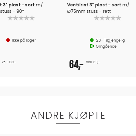
ist 316, 4"
Ventilrist 316, 4" m/bolter
Ikke på lager
20+
Tilgjengelig
Innen
3
dager
,-
679,-
Veil. 699,-
Veil. 759,-
ANDRE KJØPTE