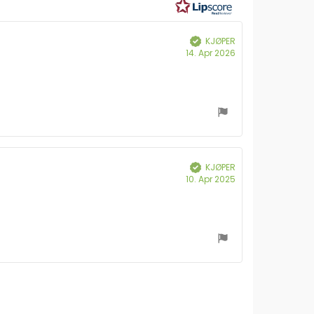
ulige
KJØPER
Verifisert
Dato
14. Apr 2026
for
kjøp:
KJØPER
Verifisert
Dato
10. Apr 2025
for
kjøp: