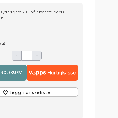
(ytterligere
20+
på eksternt lager
)
de
mva)
-
+
Legg i ønskeliste