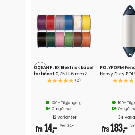
tur 4L
OCEAN FLEX Elektrisk kabel
POLYFORM Fend
brukes
fortinnet
0,75 til 6 mm2
Heavy Duty PO
Karakter:
5.0 av 5 mulige
teknologi
Karakter:
(2)
Tauhull i begge
Anbefalt trykk: 0,15 bar/2 psi (b
100+
Tilgjengelig
100+
Tilg
Omgående
Omgåen
12 varianter
34 vari
14,-
183,-
Veil. 20,-
Vei
fra
fra