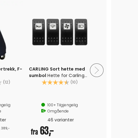
rtrekk, F-
CARLING Sort hette med
JOTUN Anti
sumbol
Hette for Carling
komponent
4.5 av 5 mulige
bryter - gjennomlysbar
Karakter:
4.6 av 5 mulige
Grå - 2,5 lit
Karak
(12)
(10)
epoxyprime
2 stk.
2-kompone
and
Forebygger
ngelig
100+
Tilgjengelig
20
egnet for gel
e
Omgående
Om
ter
46 varianter
748,-
63,-
. 389,-
fra