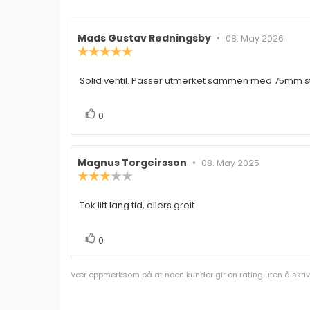
Forfatter:
Mads Gustav Rødningsby
•
Omtaledato:
08. May 2026
Karakter:
5.0
av
Solid ventil. Passer utmerket sammen med 75mm st
Omtaletekst:
5
mulige
stemmer
Liker
0
Forfatter:
Magnus Torgeirsson
•
Omtaledato:
08. May 2025
Karakter:
3.0
av
Tok litt lang tid, ellers greit
Omtaletekst:
5
mulige
stemmer
Liker
0
Vær oppmerksom på at noen kunder gir en rating uten å skrive e