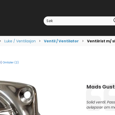
>
Luke / Ventilasjon
>
Ventil / Ventilator
>
Ventilrist m/ 
Omtaler (
2
)
omsnittskarakter:
stemmer:
3
)
Forfatter:
Mads Gust
Testimonial
Tekst:
Solid ventil. 
avløpsrør om ma