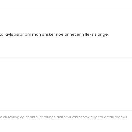
m
d. avløpsrør om man ønsker noe annet enn fleksislange.
n review, og at antallet ratings derfor vil være forskjellig fra antall reviews.