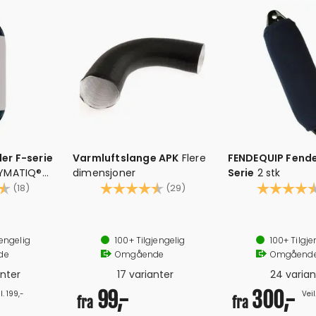
er F-serie
Varmluftslange APK
Flere
FENDEQUIP Fende
LYMATIQ®
dimensjoner
Serie
2 stk
4.3 av 5 mulige
Karakter:
4.4 av 5 mulige
Karakter:
(18)
(29)
 ender
Fleksible rør til fordeling av varmluft
Leveres i pakker á 
ør ikke pumpes over dette)
Vibrasjons- og varmebestandig
Håndlaget i Engl
jengelig
100+
Tilgjengelig
100+
Tilgje
Ø28mm - Ø90mm
de
Omgående
Omgåend
anter
17 varianter
24 varian
99,-
300,-
l. 199,-
Veil
fra
fra