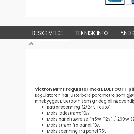
BESKRIVELSE
TEKNISK INFO
ANDR
Victron MPPT regulator med BLUETOOTH på 
Regulatoren har justerbare parametre som gjør at
Innebygget Bluetooth som gir deg all nødvendig
Batterispenning: 12/24V (auto)
Maks ladestrøm: 10A
Maks panelstørrelse: 145W (12V) / 290W (
Maks strøm fra panel: 13A
Maks spenning fra panel 75V