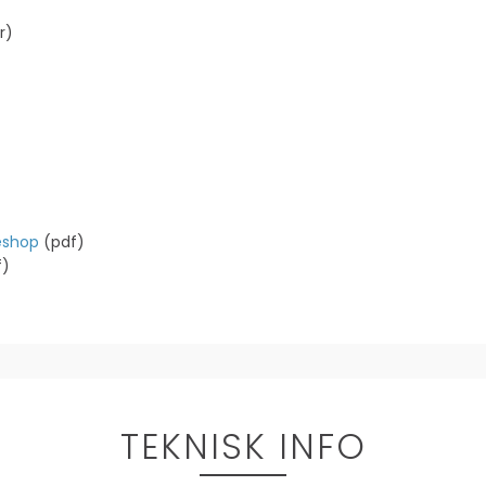
r)
neshop
(pdf)
f)
TEKNISK INFO