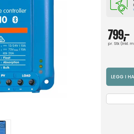
799,-
pr.
Stk
(Inkl. 