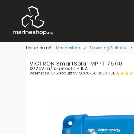
Her er du nå:
Marineshop
>
Strøm og Elektrisk
VICTRON SmartSolar MPPT 75/10
12/24V m/ bluetooth - 10A
Varenr.:
138545
Produktnr.:
SCC075010060R.SB