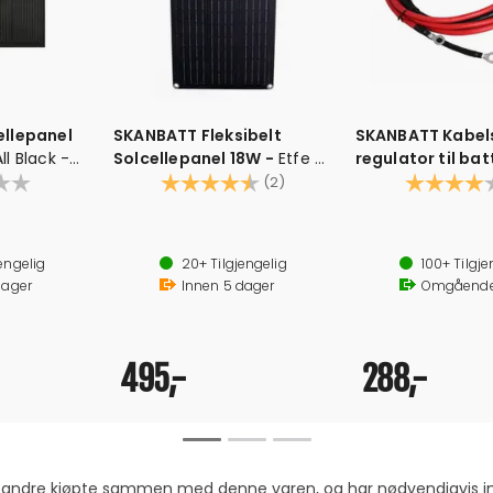
llepanel
SKANBATT Fleksibelt
SKANBATT Kabel
All Black -
Solcellepanel 18W -
Etfe -
regulator til bat
465x285x3mm
Karakter:
4.5 av 5 mulige
2x6mm2 - m/ 8
Karakter:
(2)
engelig
20+
Tilgjengelig
100+
Tilgje
ager
Innen
5
dager
Omgåend
495,-
288,-
om andre kjøpte sammen med denne varen, og har nødvendigvis