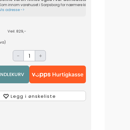
Kom innom varehuset i Sarpsborg for nærmere kikk på produktet live.
Vis adresse ->
Veil.
829,-
mva)
-
+
Legg i ønskeliste