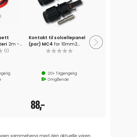
sett
Kontakt til solcellepanel
PV Kabel 2
teri
2m -
(par) MC4
for 10mm2
MC4 konta
mm øyer
4.0 av 5 mulige
kabel
solcellepane
Karak
(1)
ngelig
20+
Tilgjengelig
1
T
e
Omgående
O
525,-
88,-
 ingen sammeheng med den aktuelle varen.