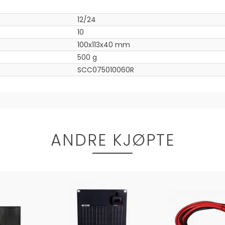
12/24
10
100x113x40 mm
500 g
SCC075010060R
ANDRE KJØPTE