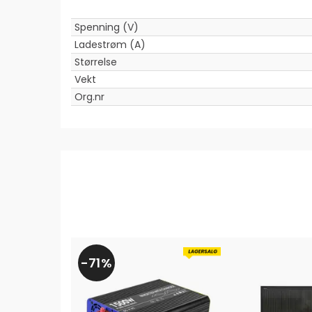
Spenning (V)
Ladestrøm (A)
Størrelse
Vekt
Org.nr
71%