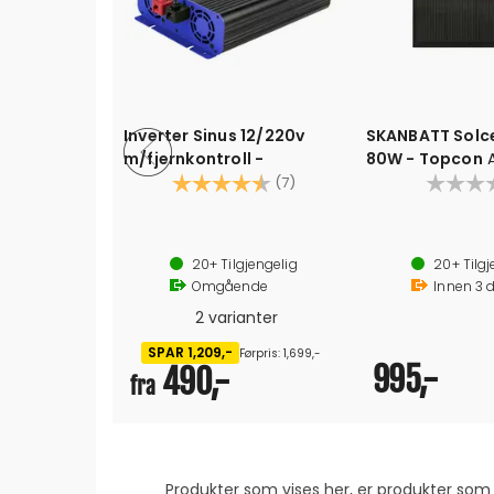
Inverter Sinus 12/220v
SKANBATT Solce
m/fjernkontroll -
80W - Topcon
Karakter:
4.4 av 5 mulige
765x570x30mm
(7)
Omformer 12V til 220V
Modeller fra 300W til 2000W
20+
Tilgjengelig
20+
Tilgj
LED indikator
Omgående
Innen
3
d
USB utgang
Automatisk vifte
2 varianter
Sikret mot kortslutning, overbelastning og overopphetning
SPAR 1,209,-
Lavt batterinivå
Førpris: 1,699,-
995,-
490,-
Reversert polaritet
fra
Produkter som vises her, er produkter s