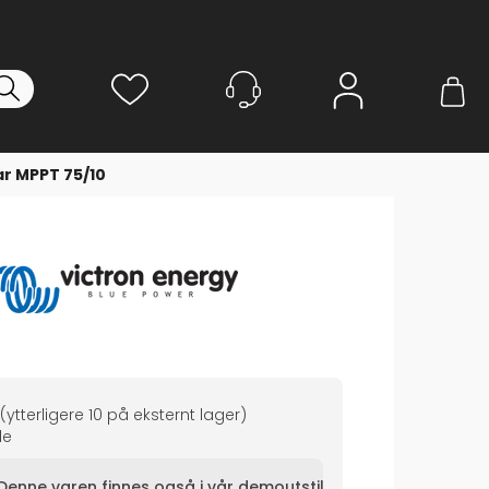
Logg inn
r MPPT 75/10
(ytterligere
10
på eksternt lager
)
de
Denne varen finnes også i vår demoutstilling!