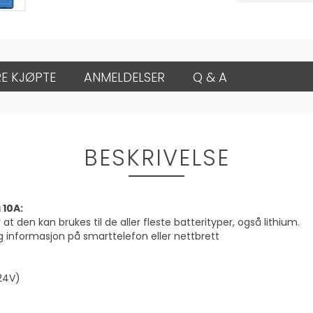
E KJØPTE
ANMELDELSER
Q & A
BESKRIVELSE
10A:
 den kan brukes til de aller fleste batterityper, også lithium.
 informasjon på smarttelefon eller nettbrett
24V)