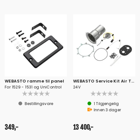
WEBASTO ramme til panel
WEBASTO Service Kit Air Top 40/55
For 1529 - 1531 og UniControl
24V
Bestillingsvare
1
Tilgjengelig
Innen
3
dager
349,-
13 400,-