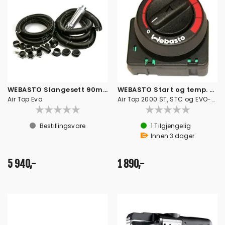
WEBASTO Slangesett 90mm
WEBASTO Start og temp. bryter
Air Top Evo
Air Top 2000 ST, STC og EVO-modellene
Bestillingsvare
1
Tilgjengelig
Innen
3
dager
5 940,-
1 890,-