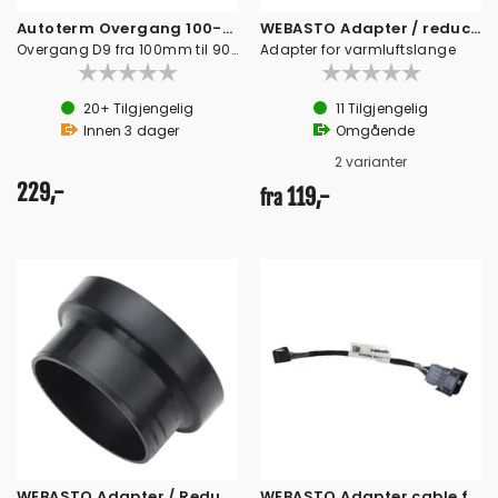
Autoterm Overgang 100-90 MM
WEBASTO Adapter / reducer
Overgang D9 fra 100mm til 90 slangestuss
Adapter for varmluftslange
20+
Tilgjengelig
11
Tilgjengelig
Innen
3
dager
Omgående
2 varianter
229,-
119,-
fra
WEBASTO Adapter / Reducer HADS
WEBASTO Adapter cable for timer Kit