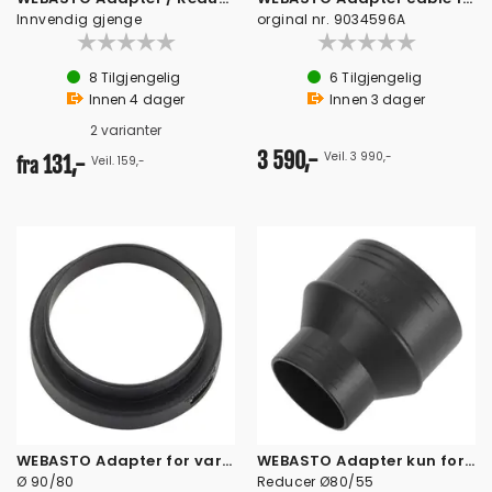
Innvendig gjenge
orginal nr. 9034596A
8
Tilgjengelig
6
Tilgjengelig
Innen
4
dager
Innen
3
dager
2 varianter
3 590,-
Veil. 3 990,-
131,-
Veil. 159,-
fra
WEBASTO Adapter for varmer, tilkopling
WEBASTO Adapter kun for avgreningsrør
Ø 90/80
Reducer Ø80/55