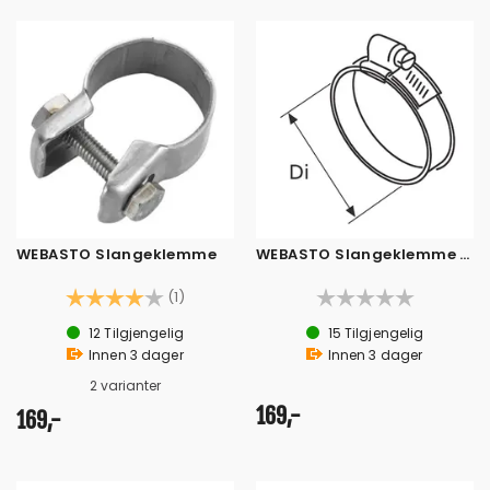
WEBASTO Slangeklemme
WEBASTO Slangeklemme Ø70-90
Karakter:
4.0 av 5 mulige
(1)
12
Tilgjengelig
15
Tilgjengelig
Innen
3
dager
Innen
3
dager
2 varianter
169,-
169,-