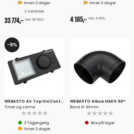
Innen
3
dager
Innen
3
dager
2 varianter
4 165,-
Veil. 4 990,-
33 774,-
Veil. 38 400,-
9%
WEBASTO Air Top UniControl 12-24V
WEBASTO Albue HADS 90°
Timer og varme
Bend Ø: 90mm
3
Tilgjengelig
Ikke på lager
Innen
3
dager