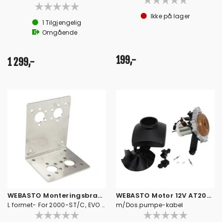
Ikke på lager
1
Tilgjengelig
Omgående
199,-
1 299,-
WEBASTO Monteringsbrakett
WEBASTO Motor 12V AT2000 ST
L formet- For 2000-ST/C, EVO 40/55
m/Dos.pumpe-kabel