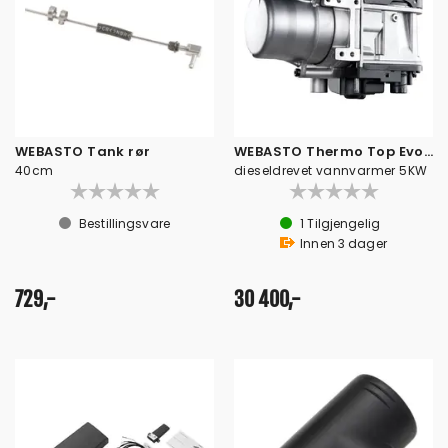
WEBASTO Tank rør
WEBASTO Thermo Top Evo Marine vannvarmer
40cm
dieseldrevet vannvarmer 5KW
Bestillingsvare
1
Tilgjengelig
Innen
3
dager
729,-
30 400,-