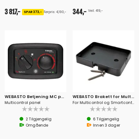
3 817,-
344,-
Veil. 419,-
SPAR 373,-
Førpris: 4,190,-
WEBASTO Betjening MC panel 12/24V
WEBASTO Brakett for Multipanel
Multicontrol panel
For Multicontrol og Smartcontrol
2
Tilgjengelig
6
Tilgjengelig
Omgående
Innen
3
dager