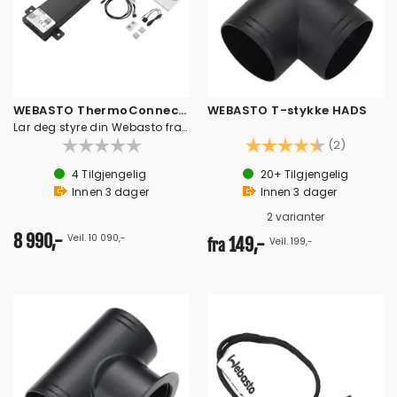
WEBASTO ThermoConnect TCon2
WEBASTO T-stykke HADS
Lar deg styre din Webasto fra mobil / pc
Karakter:
4.5 av 5
(2)
4
Tilgjengelig
20+
Tilgjengelig
Innen
3
dager
Innen
3
dager
2 varianter
8 990,-
Veil. 10 090,-
149,-
Veil. 199,-
fra