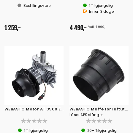
Bestillingsvare
1
Tilgjengelig
Innen
3
dager
1 259,-
4 490,-
Veil. 4 990,-
WEBASTO Motor AT 3900 EVO
WEBASTO Muffe for luftuttak
Låser APK slånger
1
Tilgjengelig
20+
Tilgjengelig