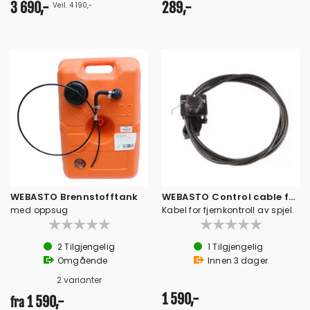
3 690,-
289,-
Veil. 4 190,-
WEBASTO Brennstofftank
WEBASTO Control cable for distributor 2M
med oppsug
Kabel for fjernkontroll av spjel.
2
Tilgjengelig
1
Tilgjengelig
Omgående
Innen
3
dager
2 varianter
1 590,-
1 590,-
fra