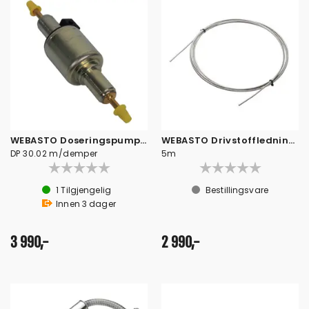
WEBASTO Doseringspumpe 12V ST2000
WEBASTO Drivstoffledning i metall
DP 30.02 m/demper
5m
1
Tilgjengelig
Bestillingsvare
Innen
3
dager
3 990,-
2 990,-