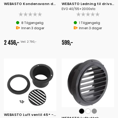
WEBASTO Kondensvann dreneringskitt
WEBASTO Ledning til drivstoffpumpe
EVO 40/55+2000stc
8
Tilgjengelig
1
Tilgjengelig
Innen
3
dager
Innen
3
dager
2 456,-
599,-
Veil. 2 790,-
WEBASTO Luft ventil 45° - roterbar 360°