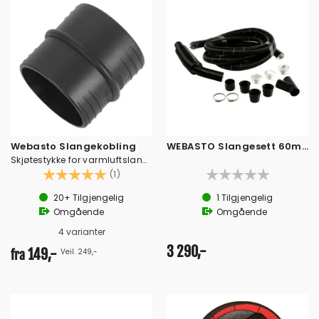
Webasto Slangekobling
WEBASTO Slangesett 60mm
Skjøtestykke for varmluftslange.
Karakter:
5.0 av 5 mulige
(1)
20+
Tilgjengelig
1
Tilgjengelig
Omgående
Omgående
4 varianter
3 290,-
149,-
Veil. 249,-
fra