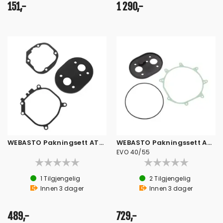
151,-
1 290,-
WEBASTO Pakningsett AT2000 ST
WEBASTO Pakningssett AT 3900/5500
EVO 40/55
1
Tilgjengelig
2
Tilgjengelig
Innen
3
dager
Innen
3
dager
489,-
729,-