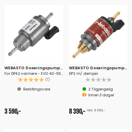
WEBASTO Doseringspumpe - 12/24V
WEBASTO Doseringspumpe 12V 3900/5500
For DP42 varmere - EVO 40-55 - 2000STC
DP2 m/ demper
Karakter:
5.0 av 5 mulige
(1)
Bestillingsvare
2
Tilgjengelig
Innen
3
dager
3 590,-
8 390,-
Veil. 9 390,-