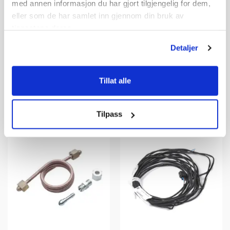
med annen informasjon du har gjort tilgjengelig for dem,
eller som de har samlet inn gjennom din bruk av
WEBASTO Isolasjon til eksosslange 50 mm
WEBASTO Kabelsats
tjenestene deres.
Pris pr. meter
Kabler AirTop 2000ST - 5m
Detaljer
20+
Tilgjengelig
Bestillingsvare
Omgående
Tillat alle
335,-
2 890,-
Tilpass