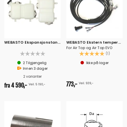
WEBASTO Ekspansjonstank til vannvarmere
WEBASTO Ekstern temperatursensor
For Air Top og Air Top EVO
Karakter:
5.0 av 5
(1)
2
Tilgjengelig
Ikke på lager
Innen
3
dager
2 varianter
773,-
Veil. 939,-
4 590,-
Veil. 5 190,-
fra