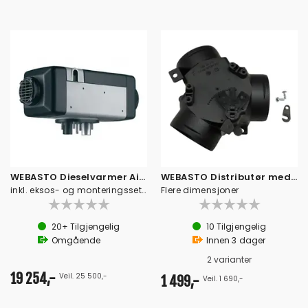
WEBASTO Dieselvarmer Air Top 2000STC 12V
WEBASTO Distributør med flap ventil
inkl. eksos- og monteringssett AT2000
Flere dimensjoner
20+
Tilgjengelig
10
Tilgjengelig
Omgående
Innen
3
dager
2 varianter
19 254,-
Veil. 25 500,-
1 499,-
Veil. 1 690,-