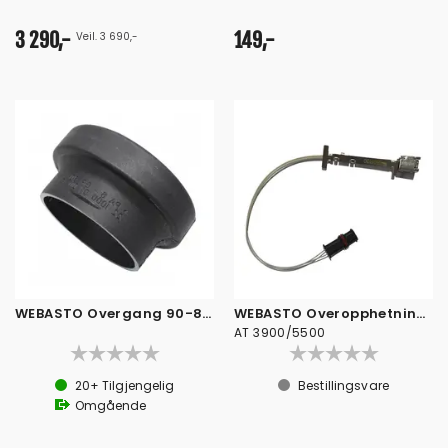
3 290,-
149,-
Veil. 3 690,-
WEBASTO Overgang 90-80 mm 1320925a
WEBASTO Overopphetnings Termostat
AT 3900/5500
20+
Tilgjengelig
Bestillingsvare
Omgående