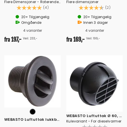
Flere Dimensjoner - Roterende, lukkbar
Flere dimensjoner
Karakter:
5.0 av 5 mulige
Karakter:
4.5 av 5
(4)
(2)
20+
Tilgjengelig
20+
Tilgjengelig
Omgående
Innen
3
dager
4 varianter
4 varianter
197,-
169,-
Veil. 233,-
Veil. 199,-
fra
fra
WEBASTO Luftuttak Ø 60, roterende
WEBASTO Luftuttak lukkbar - Roterbar
Kulevariant - For dieselvarmer