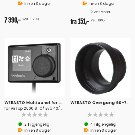
Innen
3
dager
Innen
3
dager
2 varianter
7 390,-
Veil. 8 290,-
151,-
Veil. 199,-
fra
WEBASTO Multipanel for Dieselvarmer luft
WEBASTO Overgang 90-75 mm
for AirTop 2000 STC/ Evo 40/ Evo55
2
Tilgjengelig
4
Tilgjengelig
Innen
3
dager
Innen
3
dager