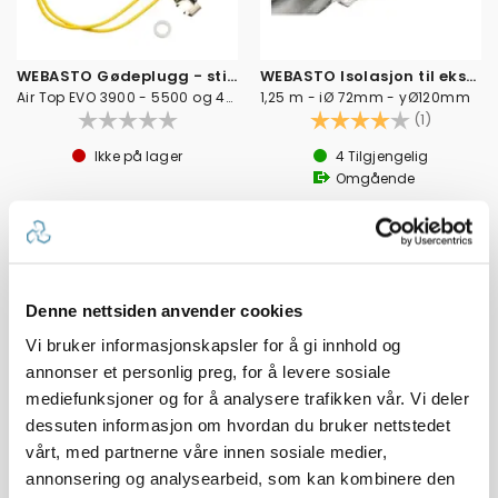
WEBASTO Gødeplugg - stift
WEBASTO Isolasjon til eksosslange
Air Top EVO 3900 - 5500 og 40 - 55.
1,25 m - iØ 72mm - yØ120mm
Karakter:
4.0 av 5
(1)
Ikke på lager
4
Tilgjengelig
Omgående
2 019,-
Veil. 2 990,-
4 490,-
Veil. 4 990,-
Denne nettsiden anvender cookies
Vi bruker informasjonskapsler for å gi innhold og
annonser et personlig preg, for å levere sosiale
mediefunksjoner og for å analysere trafikken vår. Vi deler
dessuten informasjon om hvordan du bruker nettstedet
vårt, med partnerne våre innen sosiale medier,
annonsering og analysearbeid, som kan kombinere den