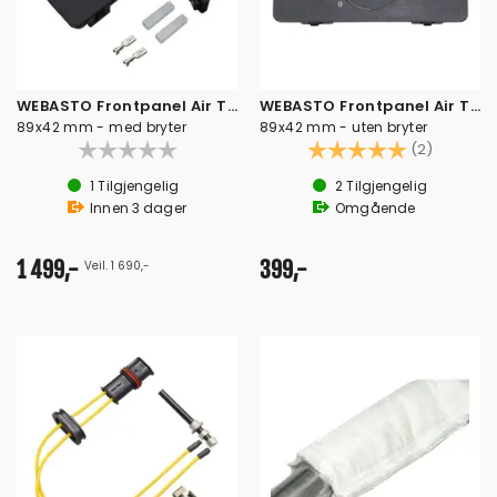
WEBASTO Frontpanel Air Top ST
WEBASTO Frontpanel Air Top ST
89x42 mm - med bryter
89x42 mm - uten bryter
Karakter:
5.0 av 5
(2)
1
Tilgjengelig
2
Tilgjengelig
Innen
3
dager
Omgående
1 499,-
399,-
Veil. 1 690,-