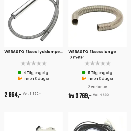
WEBASTO Eksos lyddemper Ø24 mm, 1800 mm
WEBASTO Eksosslange
10 meter
4
Tilgjengelig
11
Tilgjengelig
Innen
3
dager
Innen
3
dager
2 varianter
2 964,-
Veil. 3 590,-
3 769,-
Veil. 4 690,-
fra