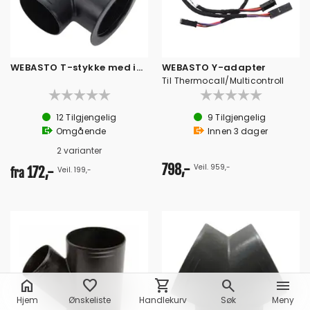
WEBASTO T-stykke med innvendig gjenge
WEBASTO Y-adapter
Til Thermocall/Multicontroll
12
Tilgjengelig
9
Tilgjengelig
Omgående
Innen
3
dager
2 varianter
798,-
Veil. 959,-
172,-
Veil. 199,-
fra
home
favorite
shopping_cart
search
menu
Hjem
Ønskeliste
Handlekurv
Søk
Meny