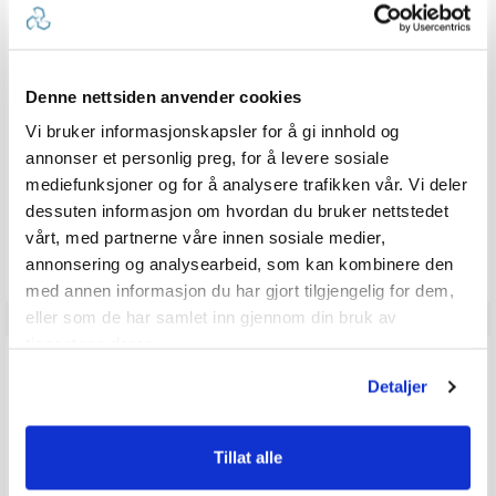
0.0
Karakter: 5 av 5 mulige
stemmer
0
Karakter: 4 av 5 mulige
stemmer
0
Denne nettsiden anvender cookies
Karakter: 3 av 5 mulige
Karakter:
stemmer
0
Karakter: 2 av 5 mulige
Vi bruker informasjonskapsler for å gi innhold og
stemmer
0.0
0
Basert på 0 stemmer og
Karakter: 1 av 5 mulige
stemmer
0 omtaler
0
av
annonser et personlig preg, for å levere sosiale
5
mediefunksjoner og for å analysere trafikken vår. Vi deler
mulige
dessuten informasjon om hvordan du bruker nettstedet
Vær oppmerksom på at noen kunder gir en rating uten å skrive en
vårt, med partnerne våre innen sosiale medier,
review, og at antallet ratings derfor vil være forskjellig fra antall
reviews.
annonsering og analysearbeid, som kan kombinere den
med annen informasjon du har gjort tilgjengelig for dem,
eller som de har samlet inn gjennom din bruk av
tjenestene deres.
Q & A
Detaljer
Send spørsmålet ditt
Tillat alle