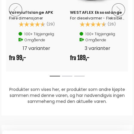
Varmluftslange APK
WESTAFLEX Eksosslange
Flere dimensjoner
For dieselvarmer - Fleksibel - Metervare
Karakter:
4.4 av 5 mulige
Karakter:
4.7 av 5
(29)
(26)
100+
Tilgjengelig
100+
Tilgjengelig
Omgående
Omgående
17 varianter
3 varianter
99,-
189,-
fra
fra
Produkter som vises her, er produkter som andre kjøpte
sammen med denne varen, og har nødvendigvis ingen
sammeheng med den aktuelle varen.
ANMELDELSER