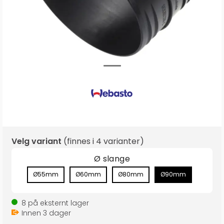
Velg variant
(finnes i
4 varianter
)
Ø slange
Ø55mm
Ø60mm
Ø80mm
Ø90mm
8
på eksternt lager
Innen
3
dager