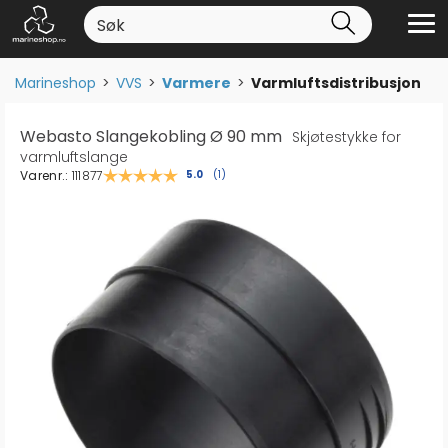
Marineshop
>
VVS
>
Varmere
>
Varmluftsdistribusjon
Webasto Slangekobling Ø 90 mm
Skjøtestykke for
varmluftslange
Varenr.:
111877
Gjennomsnittskarakter:
5.0
(
stemmer:
1
)