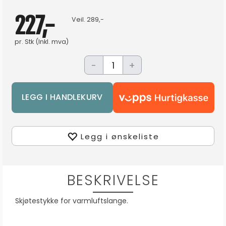
227,-
Veil.
289,-
pr.
Stk
(Inkl. mva)
-
+
Legg i ønskeliste
BESKRIVELSE
Skjøtestykke for varmluftslange.