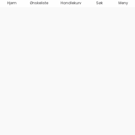
Hjem
Ønskeliste
Handlekurv
Søk
Meny
Marineshop AS
Olav Haraldssons gate 98
1707 SARPSBORG
Org. 995 487 969 MVA