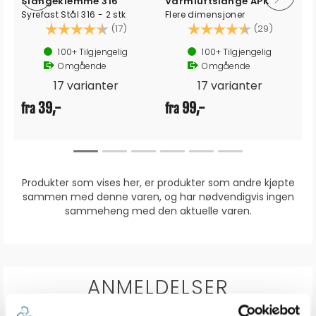
Slangeklemme 316
Varmluftslange APK
Syrefast Stål 316 - 2 stk
Flere dimensjoner
Karakter:
4.4 av 5 mulige
Karakter:
4.4 av 5
(17)
(29)
100+
Tilgjengelig
100+
Tilgjengelig
Omgående
Omgående
17 varianter
17 varianter
39,-
99,-
fra
fra
Produkter som vises her, er produkter som andre kjøpte
sammen med denne varen, og har nødvendigvis ingen
sammeheng med den aktuelle varen.
ANMELDELSER