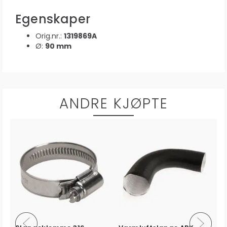
Egenskaper
Orig.nr.:
1319869A
Ø:
90 mm
ANDRE KJØPTE