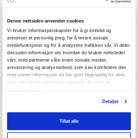
5.0
Karakter: 5 av 5 mulige
stemmer
1
Karakter: 4 av 5 mulige
stemmer
0
Karakter: 3 av 5 mulige
Karakter:
stemmer
0
Denne nettsiden anvender cookies
Karakter: 2 av 5 mulige
stemmer
5.0
0
Basert på 1 stemmer og
Karakter: 1 av 5 mulige
stemmer
0 omtaler
Vi bruker informasjonskapsler for å gi innhold og
0
av
5
annonser et personlig preg, for å levere sosiale
mulige
mediefunksjoner og for å analysere trafikken vår. Vi deler
Vær oppmerksom på at noen kunder gir en rating uten å skrive en
dessuten informasjon om hvordan du bruker nettstedet
review, og at antallet ratings derfor vil være forskjellig fra antall
reviews.
vårt, med partnerne våre innen sosiale medier,
annonsering og analysearbeid, som kan kombinere den
med annen informasjon du har gjort tilgjengelig for dem,
eller som de har samlet inn gjennom din bruk av
Q & A
tjenestene deres.
Detaljer
Send spørsmålet ditt
Tillat alle