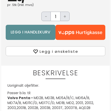
pr.
Stk
(Inkl. mva)
-
+
Legg i ønskeliste
BESKRIVELSE
Uoriginalt oljefilter.
Passer b.la. til:
Volvo Penta -
MD2B, MD3B, MD5A/B/C, MD6A/B,
MD7A/B, MD11C/D, MD17C/D, MD1B, MD2, 2001, 2002,
2003,2001B, 2002B, 2003B, 2003T, 2003TB, AQD2B