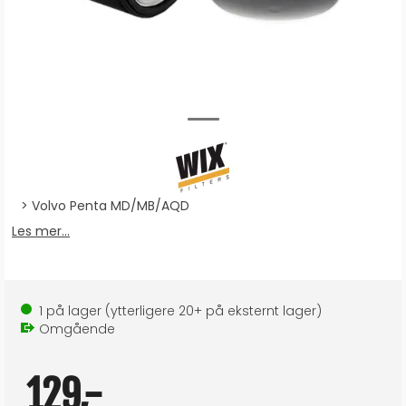
Volvo Penta MD/MB/AQD
Les mer...
1
på lager
(ytterligere
20+
på eksternt lager
)
Omgående
129,-