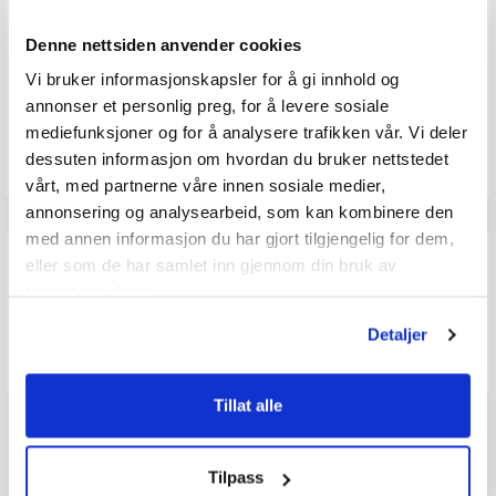
Karakter: 3 av 5 mulige
Karakter:
stemmer
0
Karakter: 2 av 5 mulige
stemmer
0.0
0
Basert på 0 stemmer og
Denne nettsiden anvender cookies
Karakter: 1 av 5 mulige
stemmer
0 omtaler
0
av
5
Vi bruker informasjonskapsler for å gi innhold og
mulige
annonser et personlig preg, for å levere sosiale
Vær oppmerksom på at noen kunder gir en rating uten å skrive en
mediefunksjoner og for å analysere trafikken vår. Vi deler
review, og at antallet ratings derfor vil være forskjellig fra antall
reviews.
dessuten informasjon om hvordan du bruker nettstedet
vårt, med partnerne våre innen sosiale medier,
annonsering og analysearbeid, som kan kombinere den
med annen informasjon du har gjort tilgjengelig for dem,
Q & A
eller som de har samlet inn gjennom din bruk av
tjenestene deres.
Send spørsmålet ditt
Detaljer
Tillat alle
Tilpass