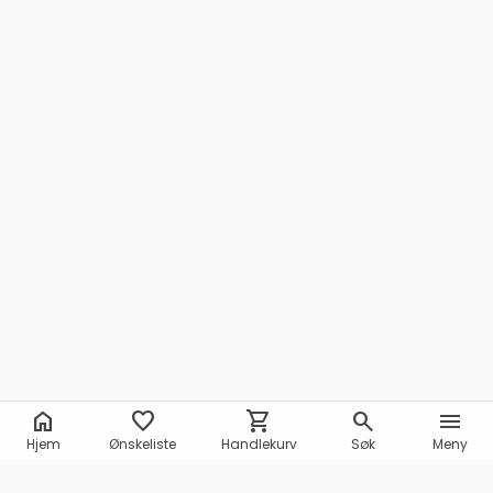
home
favorite
shopping_cart
search
menu
Hjem
Ønskeliste
Handlekurv
Søk
Meny