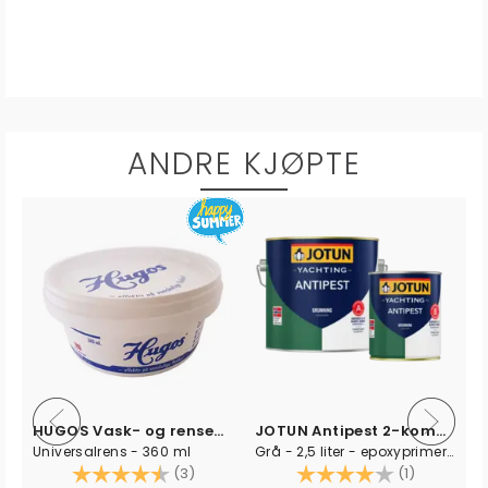
ANDRE KJØPTE
HUGOS Vask- og rensemiddel
JOTUN Antipest 2-komponent Primer A+B
Universalrens - 360 ml
Grå - 2,5 liter - epoxyprimer komplett
Karakter:
4.3 av 5 mulige
Karakter:
4.0 av 5 
(3)
(1)