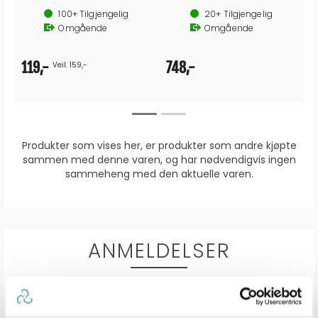
100+
Tilgjengelig
20+
Tilgjengelig
Omgående
Omgående
119,-
748,-
Veil. 159,-
Produkter som vises her, er produkter som andre kjøpte
sammen med denne varen, og har nødvendigvis ingen
sammeheng med den aktuelle varen.
ANMELDELSER
0.0
Karakter: 5 av 5 mulige
stemmer
0
Karakter: 4 av 5 mulige
stemmer
0