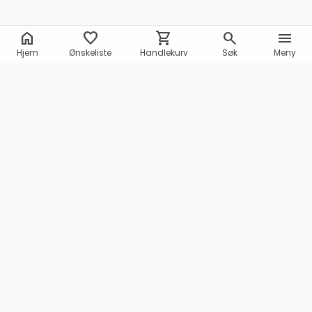
home
favorite
shopping_cart
search
menu
Hjem
Ønskeliste
Handlekurv
Søk
Meny
Marineshop AS