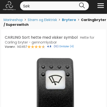
Marineshop
>
Strøm og Elektrisk
>
Brytere
>
Carlingbryter
/ Superswitch
CARLING Sort hette med visker symbol
Hette for
Carling bryter - gennomlysbar
Varenr.:
143457
Omtaler (
4
)
Gjennomsnittskarakter:
4.6
(
stemmer:
10
)