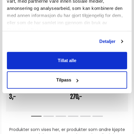
vårt, med partnerne våre innen sosiale medier,
annonsering og analysearbeid, som kan kombinere den
med annen informasjon du har gjort tilgjengelig for dem,
eller som de har samlet inn gjennom din bruk av
tjenestene deres.
Detaljer
Pyntekopp 3.5/4.2 mm
POLARPLUS USB Uttak - Hurtiglader - 83W
USB-C PD: 65W og USB-A QC3.0: 18W
Tillat alle
Karakter:
5.0 av 5 mulige
Karakter:
4.5 av 5 
(3)
(8)
20+
Tilgjengelig
20+
Tilgjengelig
Tilpass
Omgående
Omgående
3,-
270,-
Produkter som vises her, er produkter som andre kjøpte