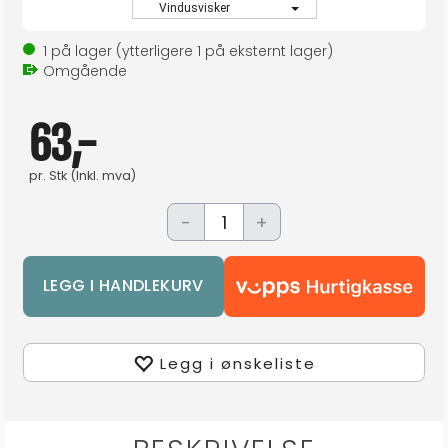
Vindusvisker
1
på lager
(ytterligere
1
på eksternt lager
)
Omgående
63,-
pr.
Stk
(Inkl. mva)
-
+
Legg i ønskeliste