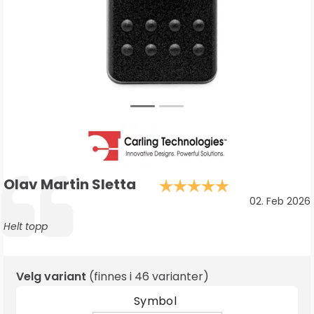
Forfatter:
Olav Martin Sletta
Karakter: 5.
Testimonial
Dato:
02. Feb 2026
Tekst:
Helt topp
Velg variant
(finnes i
46 varianter
)
Symbol