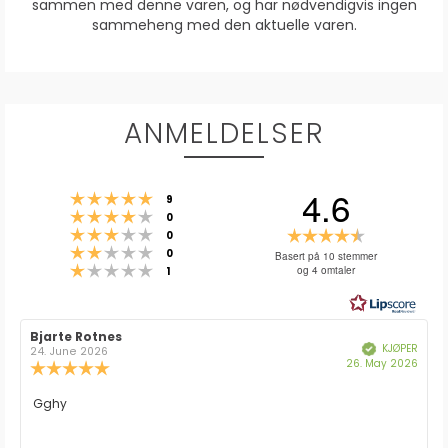
sammen med denne varen, og har nødvendigvis ingen
sammeheng med den aktuelle varen.
ANMELDELSER
4.6
Karakter: 5 av 5 mulige
stemmer
9
Karakter: 4 av 5 mulige
stemmer
0
Karakter: 3 av 5 mulige
Karakter:
stemmer
0
Karakter: 2 av 5 mulige
stemmer
4.6
0
Basert på 10 stemmer
Karakter: 1 av 5 mulige
stemmer
og 4 omtaler
1
av
5
mulige
Forfatter:
Bjarte Rotnes
Omtaledato:
KJØPER
Verifisert
24. June 2026
Dato
26. May 2026
Karakter:
for
5.0
kjøp:
av
Omtaletekst:
Gghy
5
mulige