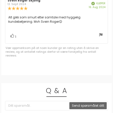
Forfatter:
Svein Roger Skjong
Omtaledato:
KJØPER
Verifisert
12. Sept 2024
Dato
16. Aug 2024
Karakter:
for
5.0
kjøp:
av
Omtaletekst:
Alt gikk som smurt etter samtale med hyggelig
5
kundebetjening. Mvh Svein Roger😊
mulige
stemmer
Liker
1
Vær oppmerksom på at noen kunder gir en rating uten å skrive en
review, og at antallet ratings derfor vil være forskjellig fra antall
reviews.
Q & A
Send spørsmålet ditt