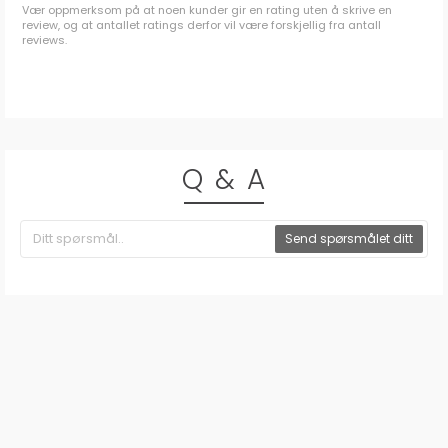
Vær oppmerksom på at noen kunder gir en rating uten å skrive en
review, og at antallet ratings derfor vil være forskjellig fra antall
reviews.
Q & A
Send spørsmålet ditt