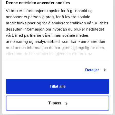
Produkter som vises her, er produkter som andre kjøpte
Denne nettsiden anvender cookies
sammen med denne varen, og har nødvendigvis ingen
Vi bruker informasjonskapsler for å gi innhold og
sammeheng med den aktuelle varen.
annonser et personlig preg, for å levere sosiale
mediefunksjoner og for å analysere trafikken vår. Vi deler
dessuten informasjon om hvordan du bruker nettstedet
vårt, med partnerne våre innen sosiale medier,
ANMELDELSER
annonsering og analysearbeid, som kan kombinere den
med annen informasjon du har gjort tilgjengelig for dem,
eller som de har samlet inn gjennom din bruk av
4.8
Karakter: 5 av 5 mulige
stemmer
7
tjenestene deres.
Karakter: 4 av 5 mulige
stemmer
2
Karakter: 3 av 5 mulige
Karakter:
stemmer
0
Detaljer
Karakter: 2 av 5 mulige
stemmer
4.8
0
Basert på 9 stemmer og
Karakter: 1 av 5 mulige
stemmer
3 omtaler
0
av
5
Tillat alle
mulige
Forfatter:
Odd Vidar Lauritsen
Omtaledato:
KJØPER
Verifisert
29. Apr 2026
Dato
04. Apr 2026
Karakter:
Tilpass
for
5.0
kjøp:
av
Omtaletekst:
Toppers
5