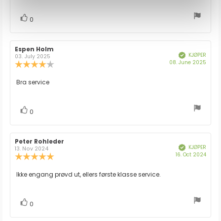
mulige
stemmer
Liker
0
Forfatter:
Espen Holm
Omtaledato:
KJØPER
Verifisert
03. July 2025
Dato
08. June 2025
Karakter:
for
4.0
kjøp:
av
Omtaletekst:
Bra service
5
mulige
stemmer
Liker
0
Forfatter:
Peter Rohleder
Omtaledato:
KJØPER
Verifisert
13. Nov 2024
Dato
16. Oct 2024
Karakter:
for
5.0
kjøp:
av
Omtaletekst:
Ikke engang prøvd ut, ellers første klasse service.
5
mulige
stemmer
Liker
0