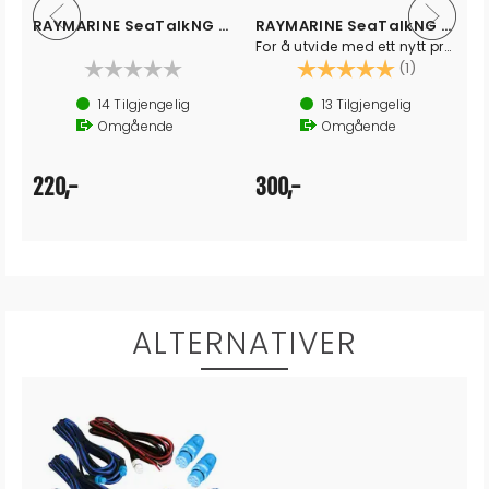
RAYMARINE SeaTalkNG Backbone Terminator
RAYMARINE SeaTalkNG T-Stykke
For å utvide med ett nytt produkt
Karakter:
5.0 av 5 
(1)
14
Tilgjengelig
13
Tilgjengelig
Omgående
Omgående
220,-
300,-
ALTERNATIVER