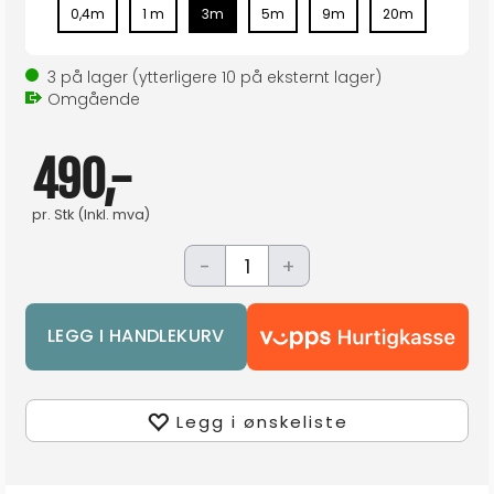
0,4m
1 m
3m
5m
9m
20m
3
på lager
(ytterligere
10
på eksternt lager
)
Omgående
490,-
pr.
Stk
(Inkl. mva)
-
+
Legg i ønskeliste