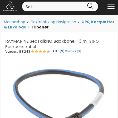
Marineshop
>
Elektronikk og Navigasjon
>
GPS, Kartplotter
& Ekkolodd
>
Tilbehør
RAYMARINE SeaTalkNG Backbone - 3 m
STNG
Backbone kabel
Varenr.:
138248
Omtaler (
3
)
Gjennomsnittskarakter:
4.8
(
stemmer:
9
)