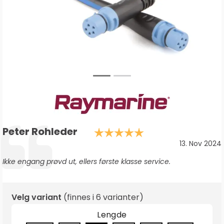
Forfatter:
Peter Rohleder
Karakter: 5.0 av
Testimonial
Dato:
13. Nov 2024
Tekst:
Ikke engang prøvd ut, ellers første klasse service.
Velg variant
(finnes i
6 varianter
)
Lengde