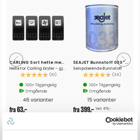
CARLING Sort hette med sumbol
SEAJET Bunnstoff 033 "Shogun"
Hette for Carling bryter - gjennomlysbar
Selvpolerende Bunnstoff
v 5 mulige
Karakter:
4.6 av 5 mulige
Karakter:
4.7 av 5
(10)
(34)
100+
Tilgjengelig
100+
Tilgjengelig
Omgående
Omgående
46 varianter
15 varianter
63,-
399,-
Veil. 479,-
fra
fra