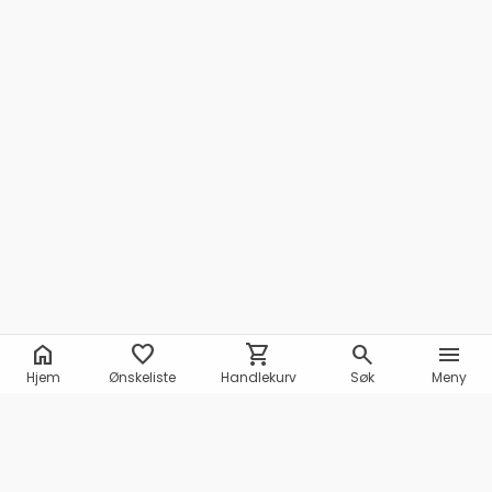
home
favorite
shopping_cart
search
menu
Hjem
Ønskeliste
Handlekurv
Søk
Meny