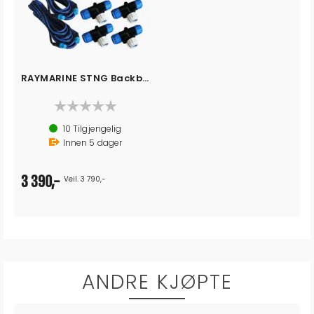
RAYMARINE STNG Backbone koblingssett
10
Tilgjengelig
Innen
5
dager
3 390,-
Veil. 3 790,-
ANDRE KJØPTE