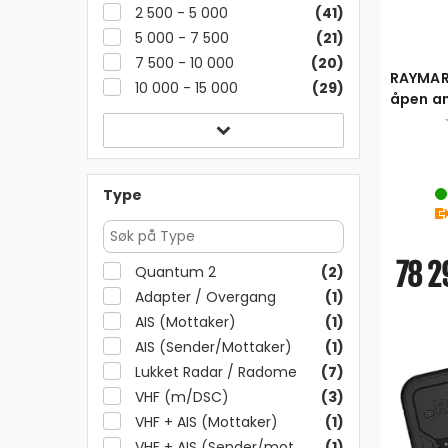
2 500 - 5 000
(41)
5 000 - 7 500
(21)
7 500 - 10 000
(20)
RAYMAR
10 000 - 15 000
(29)
åpen a
kabel
Type
78 2
Quantum 2
(2)
Adapter / Overgang
(1)
AIS (Mottaker)
(1)
AIS (Sender/Mottaker)
(1)
Lukket Radar / Radome
(7)
VHF (m/DSC)
(3)
VHF + AIS (Mottaker)
(1)
VHF + AIS (Sender/mottaker)
(1)