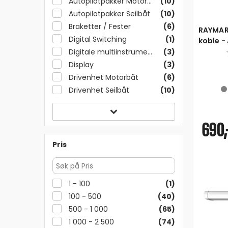
Autopilotpakker Motorbåt
(10)
Autopilotpakker Seilbåt
(10)
Braketter / Fester
(6)
RAYMARI
Digital Switching
(1)
koble -
Chain K
Digitale multiinstrumenter
(3)
Display
(3)
Drivenhet Motorbåt
(6)
Drivenhet Seilbåt
(10)
690,
Pris
1 - 100
(1)
100 - 500
(40)
500 - 1 000
(65)
1 000 - 2 500
(74)