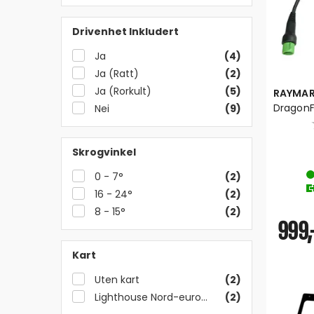
Drivenhet Inkludert
Ja
(4)
Ja (Ratt)
(2)
Ja (Rorkult)
(5)
RAYMAR
DragonFl
Nei
(9)
element
Skrogvinkel
0 - 7°
(2)
16 - 24°
(2)
8 - 15°
(2)
999,
Kart
Uten kart
(2)
Lighthouse Nord-europa
(2)