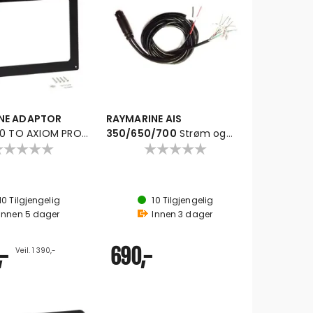
NE ADAPTOR
RAYMARINE AIS
20 TO AXIOM PRO
350/650/700
Strøm og
Data kabel 2m
10
Tilgjengelig
10
Tilgjengelig
Innen
5
dager
Innen
3
dager
,-
690,-
Veil. 1 390,-