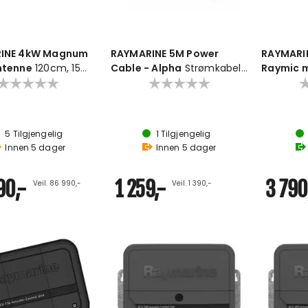
INE 4kW Magnum
RAYMARINE 5M Power
RAYMARIN
ntenne
120cm, 15m
Cable - Alpha
Strømkabel
Raymic m
Alpha Perform Display
Kompakt, fullfunksjons
Aktiverer stasjon-t
5
Tilgjengelig
1
Tilgjengelig
Kompakt, vanntett hå
Innen
5
dager
Innen
5
dager
Innebygd høyttaler 
90,-
1 259,-
3 790
Veil. 86 990,-
Veil. 1 390,-