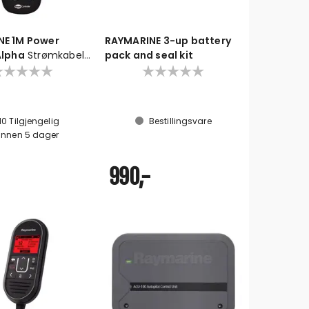
NE 1M Power
RAYMARINE 3-up battery
Alpha
Strømkabel
pack and seal kit
form Display
10
Tilgjengelig
Bestillingsvare
Innen
5
dager
990,-