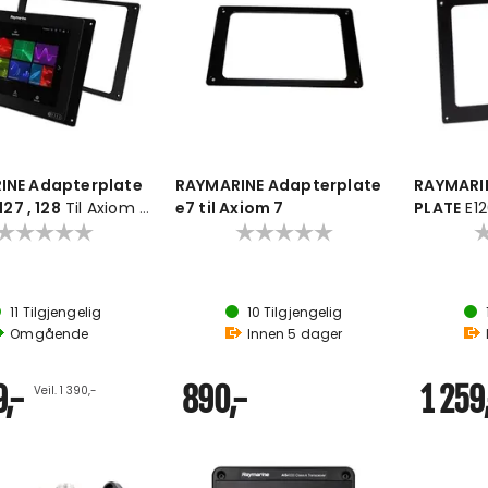
INE Adapterplate
RAYMARINE Adapterplate
RAYMARI
127 , 128
Til Axiom 12
e7 til Axiom 7
PLATE
E1
12
11
Tilgjengelig
10
Tilgjengelig
Omgående
Innen
5
dager
,-
890,-
1 259
Veil. 1 390,-