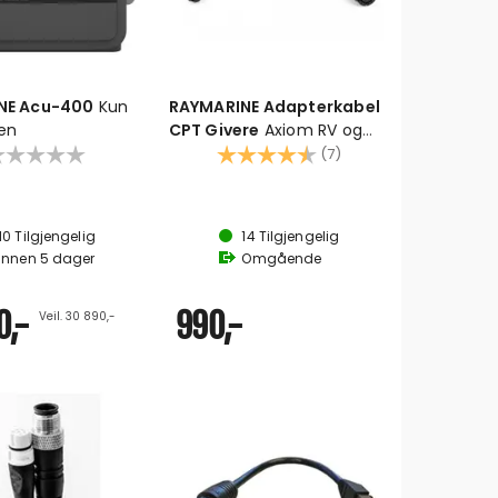
NE Acu-400
Kun
RAYMARINE Adapterkabel
en
CPT Givere
Axiom RV og
Element S- 25-pin til 9-pin
Karakter:
4.9 av 5 mulige
(7)
10
Tilgjengelig
14
Tilgjengelig
Innen
5
dager
Omgående
0,-
990,-
Veil. 30 890,-