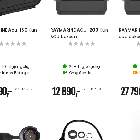
INE Acu-150
Kun
RAYMARINE ACU-200
Kun
RAYMARI
t
ACU boksen
acu boks
10
Tilgjengelig
20+
Tilgjengelig
Innen
5
dager
Omgående
90,-
12 890,-
27 79
Veil. 12 090,-
Veil. 14 390,-