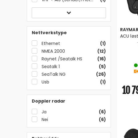
RAYMAR
Nettverkstype
ACU løs
Ethernet
(1)
NMEA 2000
(12)
Raynet /Seatalk HS
(16)
Seatalk 1
(5)
SeaTalk NG
(26)
Usb
(1)
10 7
Doppler radar
Ja
(6)
Nei
(6)