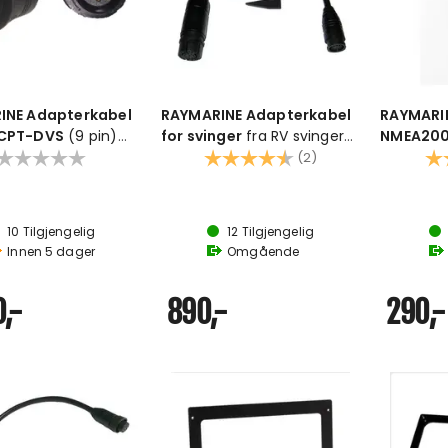
INE Adapterkabel
RAYMARINE Adapterkabel
RAYMARI
CPT-DVS
(9 pin)
for svinger
fra RV svingere
NMEA200
 HV til CPT-S
25P til Airmar 7P
Karakter:
4.5 av 5 mulige
NMEA2000
Kar
(2)
e
STng(Hu
10
Tilgjengelig
12
Tilgjengelig
Innen
5
dager
Omgående
,-
890,-
290,-