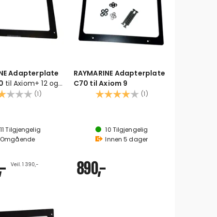
NE Adapterplate
RAYMARINE Adapterplate
0
til Axiom+ 12 og
C70 til Axiom 9
alle typer
akter:
2.0 av 5 mulige
Karakter:
4.0 av 5 mulige
(1)
(1)
11
Tilgjengelig
10
Tilgjengelig
Omgående
Innen
5
dager
,-
890,-
Veil. 1 390,-