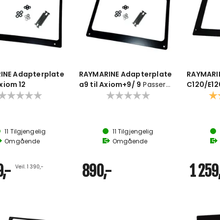
INE Adapterplate
RAYMARINE Adapterplate
RAYMARI
Axiom 12
a9 til Axiom+9/ 9
Passer
C120/E12
fra A95,A97 og A98 til
Axiom 12 
Kar
Axiom+ 9
11
Tilgjengelig
11
Tilgjengelig
Omgående
Omgående
,-
890,-
1 259
Veil. 1 390,-