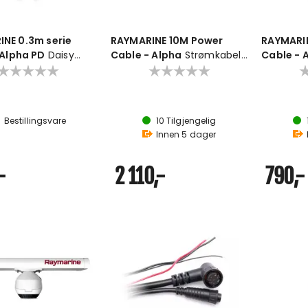
NE 0.3m serie
RAYMARINE 10M Power
RAYMARI
 Alpha PD
Daisy
Cable - Alpha
Strømkabel
Cable - 
abel
Perform Display
Alpha Per
Bestillingsvare
10
Tilgjengelig
Innen
5
dager
-
2 110,-
790,-