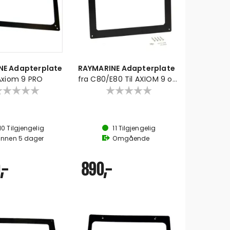
NE Adapterplate
RAYMARINE Adapterplate
 Axiom 9 PRO
fra C80/E80 Til AXIOM 9 og
+9
10
Tilgjengelig
11
Tilgjengelig
Innen
5
dager
Omgående
,-
890,-