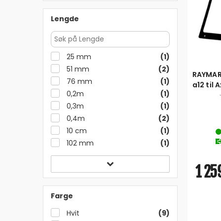
Lengde
25 mm
(1)
51 mm
(2)
RAYMAR
76 mm
(1)
a12 til 
0,2m
(1)
0,3m
(1)
0,4m
(2)
10 cm
(1)
102 mm
(1)
1 259
Farge
Hvit
(9)