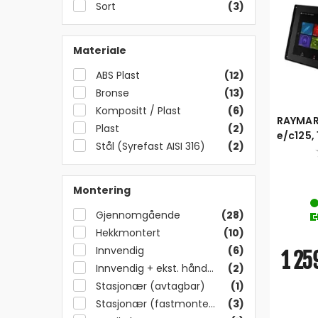
Sort
(3)
Materiale
ABS Plast
(12)
Bronse
(13)
Kompositt / Plast
(6)
RAYMAR
Plast
(2)
e/c125, 
Stål (Syrefast AISI 316)
(2)
og 12+
Montering
Gjennomgående
(28)
Hekkmontert
(10)
Innvendig
(6)
1 259
Innvendig + ekst. håndsett
(2)
Stasjonær (avtagbar)
(1)
Stasjonær (fastmontert)
(3)