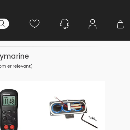
Logg inn
aymarine
 som er relevant)