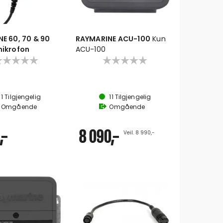
E 60, 70 & 90
RAYMARINE ACU-100
Kun
ikrofon
ACU-100
 andrestasjonsløsning for Ray60 og Ray70 VHF-radioer
il-stasjon intercom-anrop mellom radio og RayMic
1
Tilgjengelig
11
Tilgjengelig
ndsett kan monteres hvor som helst inne eller ute
Omgående
Omgående
av førsteklasses kvalitet for krystallklar lyd.
,-
8 090,-
Veil. 8 990,-