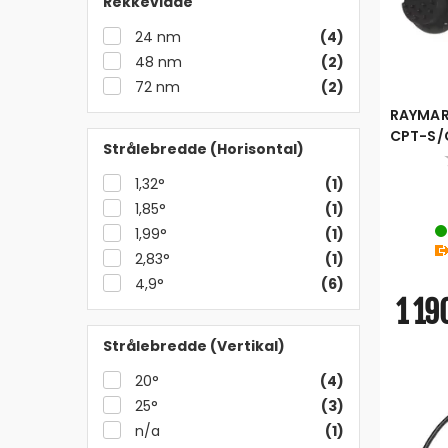
Rekkevidde
24 nm
(4)
48 nm
(2)
72 nm
(2)
RAYMAR
CPT-S/
Strålebredde (Horisontal)
Element
svinger
1,32°
(1)
1,85°
(1)
1,99°
(1)
2,83°
(1)
4,9°
(6)
1 190
Strålebredde (Vertikal)
20°
(4)
25°
(3)
n/a
(1)