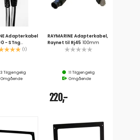
NE Adapterkabel
RAYMARINE Adapterkabel,
0 - STng
Raynet til Rj45
100mm
(Han) til
akter:
5.0 av 5 mulige
(1)
n) - 120mm
3
Tilgjengelig
11
Tilgjengelig
Omgående
Omgående
220,-