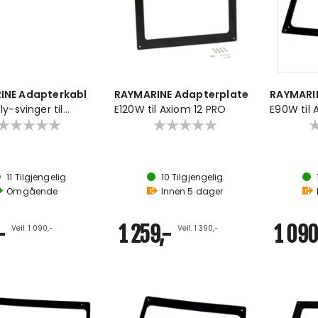
INE Adapterkabl
RAYMARINE Adapterplate
RAYMARI
y-svinger til
E120W til Axiom 12 PRO
E90W til
 serien
11
Tilgjengelig
10
Tilgjengelig
Omgående
Innen
5
dager
-
1 259,-
1 090
Veil. 1 090,-
Veil. 1 390,-