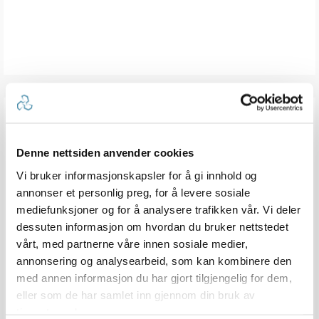
TILBEHØR
Denne nettsiden anvender cookies
Vi bruker informasjonskapsler for å gi innhold og
annonser et personlig preg, for å levere sosiale
mediefunksjoner og for å analysere trafikken vår. Vi deler
dessuten informasjon om hvordan du bruker nettstedet
vårt, med partnerne våre innen sosiale medier,
annonsering og analysearbeid, som kan kombinere den
med annen informasjon du har gjort tilgjengelig for dem,
re
NAVIONICS+ Large Nedlasting
eller som de har samlet inn gjennom din bruk av
Large nedlastingsbrikke valgfritt område
tjenestene deres.