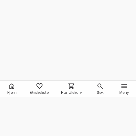
home
favorite
shopping_cart
search
menu
Hjem
Ønskeliste
Handlekurv
Søk
Meny