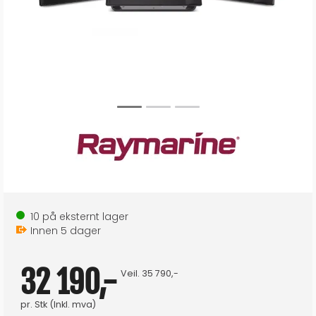
10
på eksternt lager
Innen
5
dager
32 190,-
Veil.
35 790,-
pr.
Stk
(Inkl. mva)