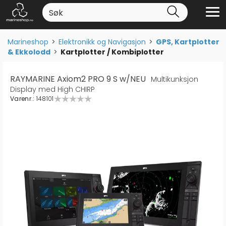
Marineshop
>
Elektronikk og Navigasjon
>
GPS, Kartplotter
& Ekkolodd
>
Kartplotter / Kombiplotter
RAYMARINE Axiom2 PRO 9 S w/NEU
Multikunksjon
Display med High CHIRP
Varenr.:
148101