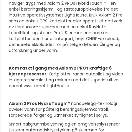
naviger trygt med Axiom 2 PROs HybridTouch™ – en
enkel berøringsskjerm- og tastaturopplevelse fra det
intuitive operativsystemet LightHouse. Bruk Axiom 2 Pro
som en enkelt GPS-kartplotter eller opprett et nettverk
av flere Axiom-skjermer med en enkel RayNet-
kabeltilkobling. Axiom Pro 2 S er mer enn bare en
kartplotter, den har et integrert, høyt CHIRP-ekkolodd,
det ideelle ekkoloddet for pålitelige dybdemålinger og
utforskning under vann.
Kom raskt i gang med Axiom 2 PROs kraftige 6-
kjerneprosessor
. Kartplotter, radar, autopilot og video
integreres sømløst og raskere med det superintuitive
operativsystemet LightHouse.
Axiom 2 Pros HydroTough™
nanobelegg-teknologi
avviser vann for pålitelig berøringsskjermkontroll,
forbedrede farger og utmerket synlighet i sollys.
Smart bakgrunnsbelysning og en omgivelseslyssensor
justerer automatisk lysstyrken på skjermen for