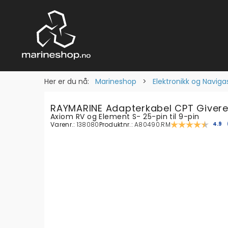
Her er du nå:
Marineshop
>
Elektronikk og Naviga
RAYMARINE Adapterkabel CPT Giver
Axiom RV og Element S- 25-pin til 9-pin
Varenr.:
138080
Produktnr.:
A80490.RM
Gjen
4.9