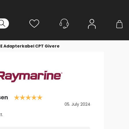
Logg inn
E Adapterkabel CPT Givere
Karakter: 5.0 av 5 mulige
sen
Dato:
05. July 2024
t.