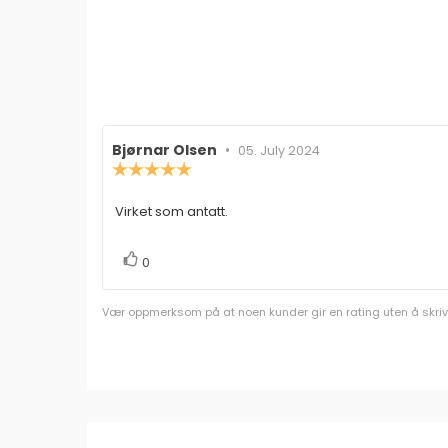
Forfatter:
Bjørnar Olsen
•
Omtaledato:
05. July 2024
Karakter:
5.0
av
Virket som antatt.
Omtaletekst:
5
mulige
stemmer
Liker
0
Vær oppmerksom på at noen kunder gir en rating uten å skrive e