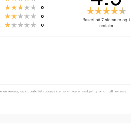
Karakter: 3 av 5 mulige
stemmer
0
Ka
Karakter: 2 av 5 mulige
stemmer
4.
0
Basert på 7 stemmer og 1
a
Karakter: 1 av 5 mulige
stemmer
0
omtaler
5
m
n review, og at antallet ratings derfor vil være forskjellig fra antall reviews.