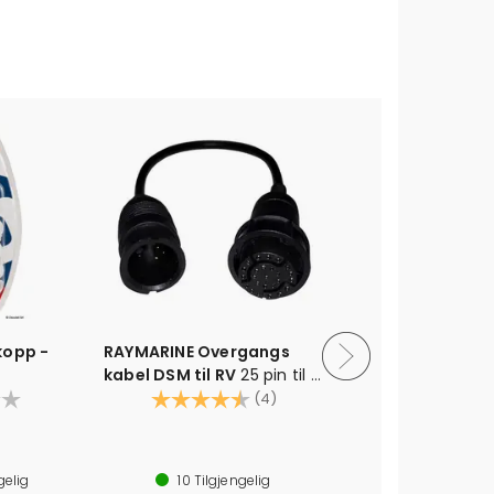
kopp -
RAYMARINE Overgangs
RAYMARINE
kabel DSM til RV
25 pin til 8
Innvendig 
pin adapterkabel
Karakter:
4.3 av 5 mulige
plugg - CHI
Karak
(4)
cp370/DSM
gelig
10
Tilgjengelig
12