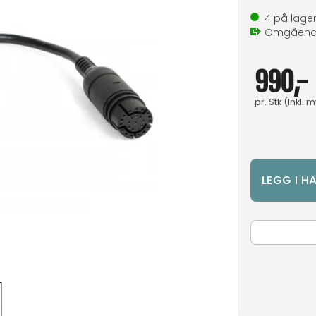
4
på lage
Omgåen
990,-
pr.
Stk
(Inkl. 