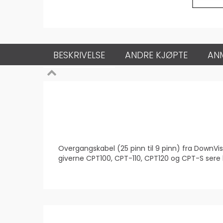
BESKRIVELSE
ANDRE KJØPTE
AN
Overgangskabel (25 pinn til 9 pinn) fra DownVi
giverne CPT100, CPT-110, CPT120 og CPT-S ser