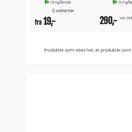
Omgående
Omgåe
2 varianter
290,-
19,-
Veil. 36
 890,-
fra
Produkter som vises her, er produkter s