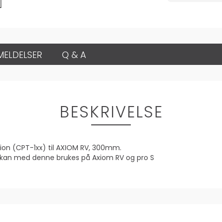
MELDELSER
Q & A
BESKRIVELSE
sion (CPT-1xx) til AXIOM RV, 300mm.
e kan med denne brukes på Axiom RV og pro S