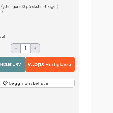
r
(ytterligere
10
på eksternt lager
)
de
mva)
-
+
Legg i ønskeliste