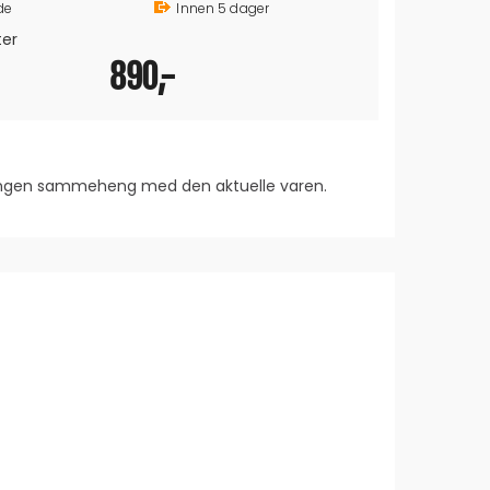
de
Innen
5
dager
O
ter
890,-
1 890,-
 ingen sammeheng med den aktuelle varen.