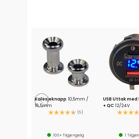
Kalesjeknapp
10,5mm /
USB Uttak med 
ger
16,5mm
+ QC
12/24V
er -
Karakter:
4.6 av 5 mulige
Karakter:
(5)
100+
Tilgjengelig
1
Tilgje