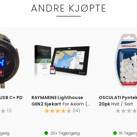
ANDRE KJØPTE
USB C+ PD
RAYMARINE Lighthouse
OSCULATI Pynte
GEN2 Sjøkart
For Axiom (2,
20pk
Hvit / Sort
4.0 av 5 mulige
Pro, Pro2) & Element
Karakter:
4.3 av 5 mulige
(1)
(14)
Sjøkart spesialdesignet for Raymarine
Ulike dekningsområder
ngelig
20+
Tilgjengelig
15
Tilgjen
Leveres klar til bruk på MicroSd / SD