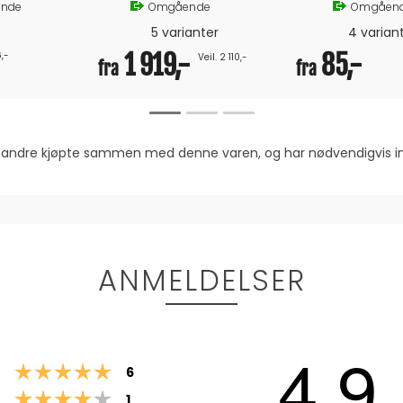
nde
Omgående
Omgåen
Krever Lighthouse 3.13 eller høyere
5 varianter
4 varian
6,-
1 919,-
85,-
Veil. 2 110,-
fra
fra
om andre kjøpte sammen med denne varen, og har nødvendigvis
ANMELDELSER
4.9
Karakter: 5 av 5 mulige
stemmer
6
Karakter: 4 av 5 mulige
stemmer
1