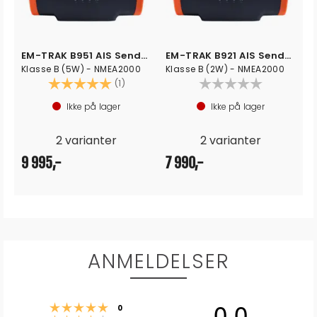
EM-TRAK B951 AIS Sender / Mottaker
EM-TRAK B921 AIS Sender/Mottaker
Klasse B (5W) - NMEA2000
Klasse B (2W) - NMEA2000
Karakter:
5.0 av 5 mulige
(1)
Ikke på lager
Ikke på lager
2 varianter
2 varianter
9 995,-
7 990,-
ANMELDELSER
0.0
Karakter: 5 av 5 mulige
stemmer
0