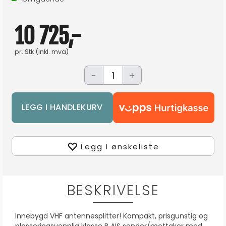
10 725,-
pr.
Stk
(Inkl. mva)
-
+
Legg i ønskeliste
BESKRIVELSE
Innebygd VHF antennesplitter! Kompakt, prisgunstig og