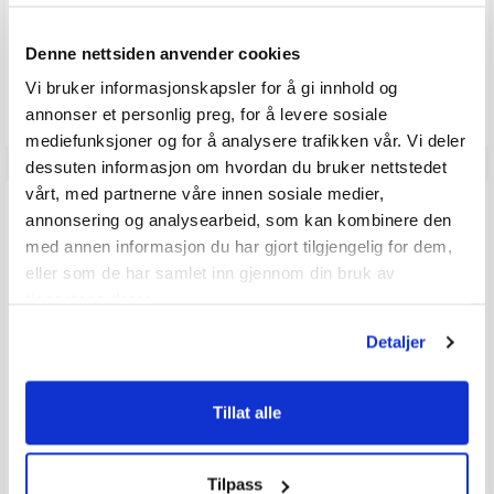
USER INTERFACE
Denne nettsiden anvender cookies
Indicators – Power, transmit timeout, error,
silent mode
Vi bruker informasjonskapsler for å gi innhold og
annonser et personlig preg, for å levere sosiale
mediefunksjoner og for å analysere trafikken vår. Vi deler
dessuten informasjon om hvordan du bruker nettstedet
vårt, med partnerne våre innen sosiale medier,
TILBEHØR
annonsering og analysearbeid, som kan kombinere den
med annen informasjon du har gjort tilgjengelig for dem,
eller som de har samlet inn gjennom din bruk av
tjenestene deres.
Detaljer
Tillat alle
SCOUT Glassfiber Antenne AIS - 1 m
EM-TRAK passiv GPS-antenne
Tilpass