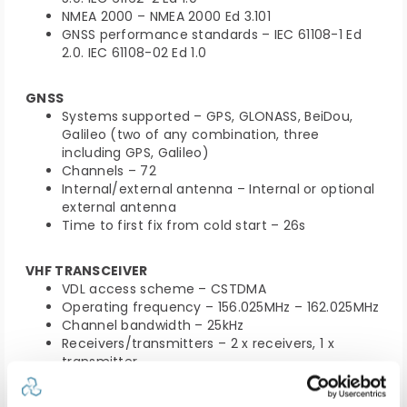
NMEA 2000 – NMEA 2000 Ed 3.101
GNSS performance standards – IEC 61108-1 Ed
2.0. IEC 61108-02 Ed 1.0
GNSS
Systems supported – GPS, GLONASS, BeiDou,
Galileo (two of any combination, three
including GPS, Galileo)
Channels – 72
Internal/external antenna – Internal or optional
external antenna
Time to first fix from cold start – 26s
VHF TRANSCEIVER
VDL access scheme – CSTDMA
Operating frequency – 156.025MHz – 162.025MHz
Channel bandwidth – 25kHz
Receivers/transmitters – 2 x receivers, 1 x
transmitter
AIS receiver sensitivity (20% PER) – -111dBm
AIS transmitter power – 2W (+33dBm)