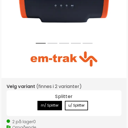
Velg variant
(finnes i
2 varianter
)
Splitter
m/ Splitter
u/ Splitter
2
på lager
0
Omgående