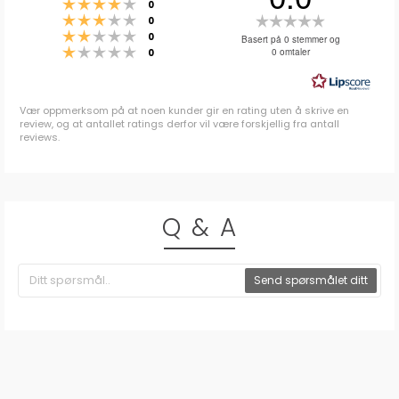
Karakter: 4 av 5 mulige
stemmer
0
Karakter: 3 av 5 mulige
Karakter:
stemmer
0
Karakter: 2 av 5 mulige
stemmer
0.0
0
Basert på 0 stemmer og
Karakter: 1 av 5 mulige
stemmer
0 omtaler
0
av
5
mulige
Vær oppmerksom på at noen kunder gir en rating uten å skrive en
review, og at antallet ratings derfor vil være forskjellig fra antall
reviews.
Q & A
Send spørsmålet ditt