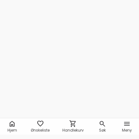
home
favorite
shopping_cart
search
menu
Hjem
Ønskeliste
Handlekurv
Søk
Meny