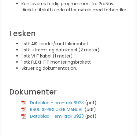
Kan leveres ferdig programmert fra ProNav
direkte til sluttkunde etter avtale med forhandler.
I esken
1 stk AIS sender/mottakerenhet
1 stk strøm- og datakabel (2 meter)
1 stk VHF kabel (1 meter)
1 stk FLEXI-FIT monteringsbrakett
Skruer og dokumentasjon.
Dokumenter
Datablad - em-trak B923
(pdf)
B900 SERIES USER MANUAL
(pdf)
Datablad - em-trak B923
(pdf)