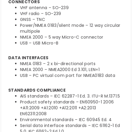
CONNECTORS
VHF antenna – SO-239
VHF radio – SO-239
GNSS – TNC
Power/NMEA 0183/silent mode – 12 way circular
multipole
NMEA 2000 – 5 way Micro-C connector
USB – USB Micro-B
DATA INTERFACES
NMEA 0183 – 2 x bi-directional ports
NMEA 2000 – NMEA2000 Ed 3.101, LEN=1
USB – PC virtual com port for NMEA0183 data
STANDARDS COMPLIANCE
AIS standards – IEC 62287-1 Ed. 3. ITU-R M.1371.5
Product safety standards – EN60950-1 2006
+A11:2009 +A1:2010 +A12:2011 +A2:2013
EN62311:2008
Environmental standards – IEC 60945 Ed. 4
Serial data interface standards – IEC 61162-1 Ed
5.0. IEC 61162-2 Ed 1.0