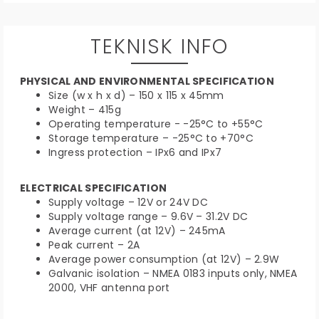
TEKNISK INFO
PHYSICAL AND ENVIRONMENTAL SPECIFICATION
Size (w x h x d) – 150 x 115 x 45mm
Weight – 415g
Operating temperature - -25°C to +55°C
Storage temperature – -25°C to +70°C
Ingress protection – IPx6 and IPx7
ELECTRICAL SPECIFICATION
Supply voltage – 12V or 24V DC
Supply voltage range – 9.6V – 31.2V DC
Average current (at 12V) – 245mA
Peak current – 2A
Average power consumption (at 12V) – 2.9W
Galvanic isolation – NMEA 0183 inputs only, NMEA
2000,
VHF antenna port