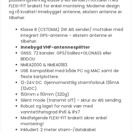
plasseringsvennlig klasse B AIS sender/mottaker med
FLEXI-FIT brakett for enkel montering. Moderne design
og rå kvalitet! Innebygget antenne, ekstern antenne er
tilbehør.
Klasse B (CSTDMA) 2W AIS sender/ mottaker med
integrert GPS-antenne – ekstern antenne er
tilbehør.
Innebygd VHF-antennesplitter
GNSS: 72 kanaler. GPS/Galileo+GLONASS eller
BEIDOU
NMEA2000 & NMEA0183.
USB. Kompatibel med både PC og MAC samt de
fleste kartplottere.
12-24V DC. Gjennomsnittlig strømforbruk 135mA
(12vDC)
150mm x 110mm (320g)
Silent mode (transmit off) – skrur av AIS sending.
Robust og laget for norsk vær med
vanntetthetsgrad IPx6 & IPx7
Medfølgende FLEXI-FIT brakett sikrer enkel
montering!
Inkludert: 2 meter strøm-/datakabel.