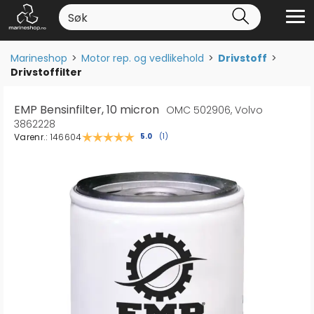
Marineshop
>
Motor rep. og vedlikehold
>
Drivstoff
>
Drivstoffilter
EMP Bensinfilter, 10 micron
OMC 502906, Volvo
3862228
Varenr.:
146604
Gjennomsnittskarakter:
5.0
(
stemmer:
1
)