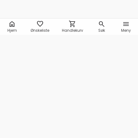
home
favorite
shopping_cart
search
menu
Hjem
Ønskeliste
Handlekurv
Søk
Meny