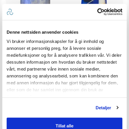
ett
SEAJET Bunnstoff 033 "Shogun"
1852M Rullesett - Komplett
5/vf90
Selvpolerende Bunnstoff
Inkl. Pensel, rulle og skaft
Denne nettsiden anvender cookies
Karakter:
4.7 av 5 mulige
Karakter:
4.0 av 5
(34)
(20)
Vi bruker informasjonskapsler for å gi innhold og
100+
Tilgjengelig
20+
Tilgjengelig
annonser et personlig preg, for å levere sosiale
Omgående
Omgående
mediefunksjoner og for å analysere trafikken vår. Vi deler
15 varianter
dessuten informasjon om hvordan du bruker nettstedet
65,-
Veil. 69,-
vårt, med partnerne våre innen sosiale medier,
399,-
Veil. 479,-
fra
annonsering og analysearbeid, som kan kombinere den
med annen informasjon du har gjort tilgjengelig for dem,
eller som de har samlet inn gjennom din bruk av
tjenestene deres.
Produkter som vises her, er produkter som andre kjøpte
sammen med denne varen, og har nødvendigvis ingen
Detaljer
sammeheng med den aktuelle varen.
Tillat alle