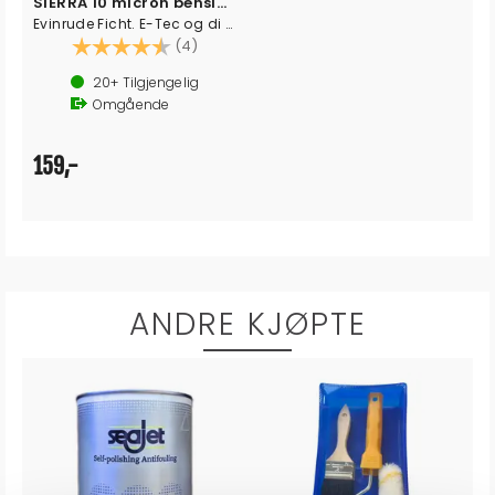
SIERRA 10 micron bensinfilter
Evinrude Ficht. E-Tec og di modeller.
Karakter:
4.8 av 5 mulige
(4)
20+
Tilgjengelig
Omgående
159,-
ANDRE KJØPTE