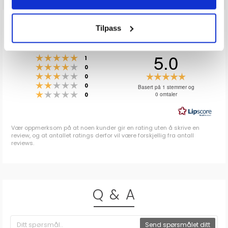
ANMELDELSER
Tilpass
5.0
Karakter: 5 av 5 mulige
stemmer
1
Karakter: 4 av 5 mulige
stemmer
0
Karakter: 3 av 5 mulige
Karakter:
stemmer
0
Karakter: 2 av 5 mulige
stemmer
5.0
0
Basert på 1 stemmer og
Karakter: 1 av 5 mulige
stemmer
0 omtaler
0
av
5
mulige
Vær oppmerksom på at noen kunder gir en rating uten å skrive en
review, og at antallet ratings derfor vil være forskjellig fra antall
reviews.
Q & A
Send spørsmålet ditt