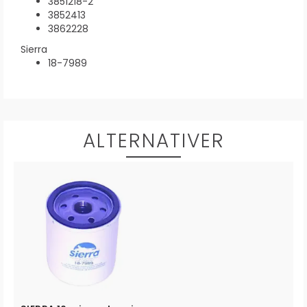
3851218-2
3852413
3862228
Sierra
18-7989
ALTERNATIVER