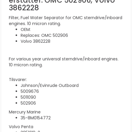
erstatter: OMC 502906, Volvo
3862228
Filter, Fuel Water Separator for OMC sterndrive/inboard
engines. 10 micron rating.
OEM:
Replaces: OMC 502906
Volvo 3862228
For various year universal sterndrive/inboard engines.
10 micron rating.
Tilsvarer:
Johnson/Evinrude Outboard
5009676
5011090
502906
Mercury Marine
35-8M0154772
Volvo Penta