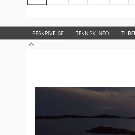
BESKRIVELSE
TEKNISK INFO
TILB