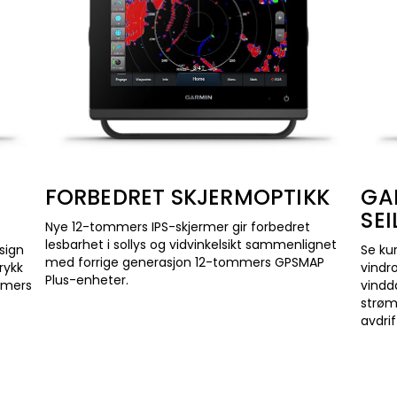
FORBEDRET SKJERMOPTIKK
GA
SE
Nye 12-tommers IPS-skjermer gir forbedret
lesbarhet i sollys og vidvinkelsikt sammenlignet
sign
Se kur
med forrige generasjon 12-tommers GPSMAP
rykk
vindro
Plus-enheter.
mmers
vindd
strømn
avdri