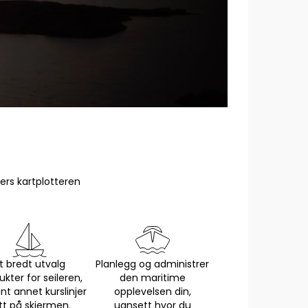
ers kartplotteren
t bredt utvalg
Planlegg og administrer
ukter for seileren,
den maritime
ant annet kurslinjer
opplevelsen din,
tt på skjermen.
uansett hvor du