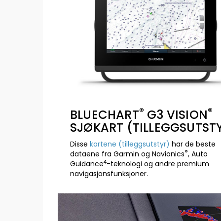
®
®
BLUECHART
G3 VISION
SJØKART (TILLEGGSUTST
Disse
kartene (tilleggsutstyr)
har de beste
®
dataene fra Garmin og Navionics
, Auto
4
Guidance
-teknologi og andre premium
navigasjonsfunksjoner.