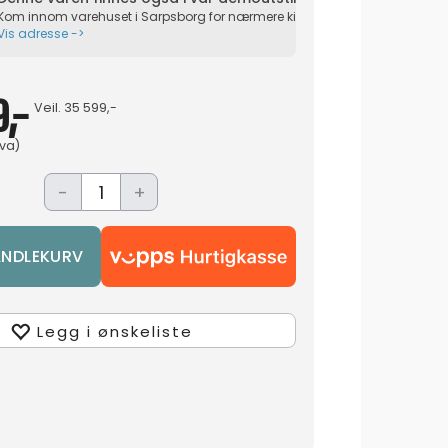
Kom innom varehuset i Sarpsborg for nærmere kikk på produktet live.
Vis adresse ->
,-
Veil.
35 599,-
mva)
-
+
Legg i ønskeliste