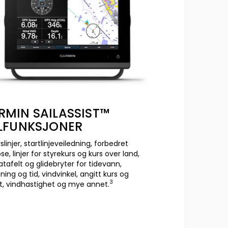
RMIN SAILASSIST™
ILFUNKSJONER
slinjer, startlinjeveiledning, forbedret
se, linjer for styrekurs og kurs over land,
atafelt og glidebryter for tidevann,
ing og tid, vindvinkel, angitt kurs og
3
ft, vindhastighet og mye annet.