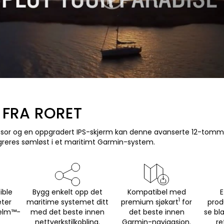
G FRA RORET
essor og en oppgradert IPS-skjerm kan denne avanserte 12-tomm
greres sømløst i et maritimt Garmin-system.
ible
Bygg enkelt opp det
Kompatibel med
E
1
eter
maritime systemet ditt
premium sjøkart
for
prod
Helm™-
med det beste innen
det beste innen
se bl
nettverkstilkobling.
Garmin-navigasjon.
re