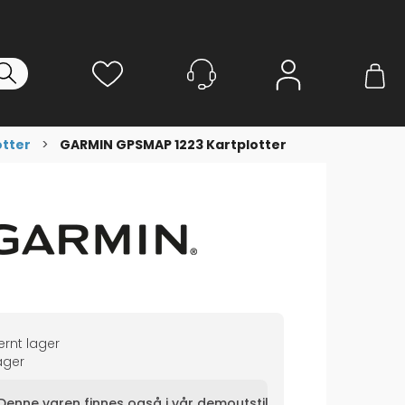
Logg inn
otter
>
GARMIN GPSMAP 1223 Kartplotter
rnt lager
ger
Denne varen finnes også i vår demoutstilling!