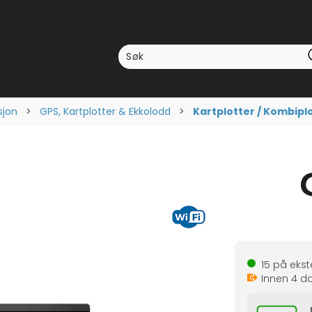
sjon
>
GPS, Kartplotter & Ekkolodd
>
Kartplotter / Kombipl
15
på ekste
Innen
4
da