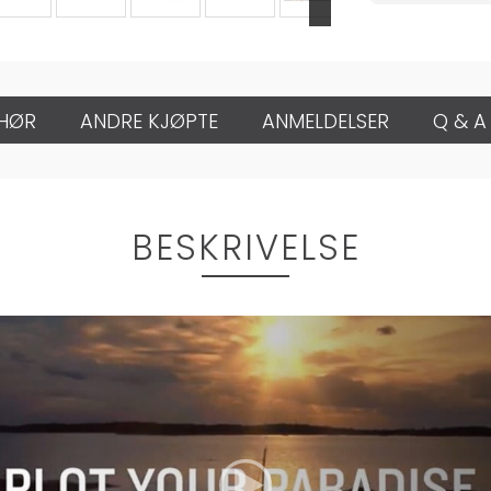
EHØR
ANDRE KJØPTE
ANMELDELSER
Q & A
BESKRIVELSE