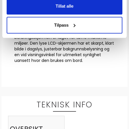
Tillat alle
ROBUST, SLITESTERK DESIGN
Tilpass
Vanntett i henhold til IPX7
standarder, TD 50-
berøringsskjermen er laget for tøffe maritime
miljøer. Den lyse LCD-skjermen har et skarpt, klart
bilde i dagslys, justerbar bakgrunnsbelysning og
en vid visningsvinkel for utmerket synlighet
uansett hvor den brukes om bord.
TEKNISK INFO
OVERSIKT