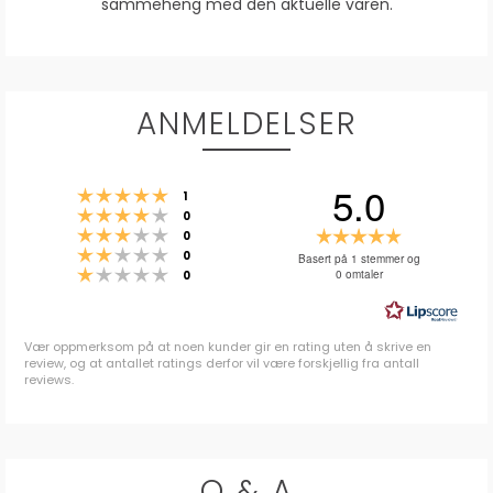
sammeheng med den aktuelle varen.
ANMELDELSER
5.0
Karakter: 5 av 5 mulige
stemmer
1
Karakter: 4 av 5 mulige
stemmer
0
Karakter: 3 av 5 mulige
Karakter:
stemmer
0
Karakter: 2 av 5 mulige
stemmer
5.0
0
Basert på 1 stemmer og
Karakter: 1 av 5 mulige
stemmer
0 omtaler
0
av
5
mulige
Vær oppmerksom på at noen kunder gir en rating uten å skrive en
review, og at antallet ratings derfor vil være forskjellig fra antall
reviews.
Q & A