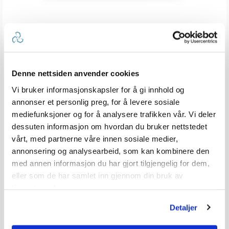
ALLSIDIGE
MONTERINGSALTERNATIVER
TD 50-enhetens design med slanke linjer,
minimalt miljøavtrykk og mulighet for flat eller
Denne nettsiden anvender cookies
innfelt montering gjør det mulig å installere den
Vi bruker informasjonskapsler for å gi innhold og
praktisk talt alle steder om bord der ekstra
systemtilgang er nødvendig.
annonser et personlig preg, for å levere sosiale
mediefunksjoner og for å analysere trafikken vår. Vi deler
dessuten informasjon om hvordan du bruker nettstedet
vårt, med partnerne våre innen sosiale medier,
annonsering og analysearbeid, som kan kombinere den
med annen informasjon du har gjort tilgjengelig for dem,
eller som de har samlet inn gjennom din bruk av
tjenestene deres.
Detaljer