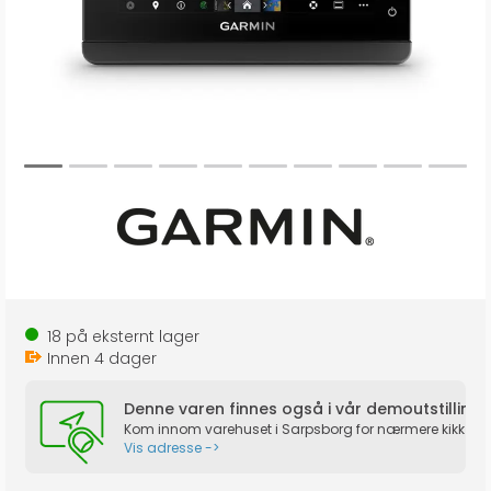
18
på eksternt lager
Innen
4
dager
Denne varen finnes også i vår demoutstilling!
Kom innom varehuset i Sarpsborg for nærmere kikk på p
Vis adresse ->