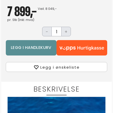
7 899,-
Veil.
8 049,-
pr.
Stk
(Inkl. mva)
-
+
Legg i ønskeliste
BESKRIVELSE