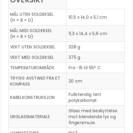
MÅL UTEN SOLDEKSEL
10,5 x 14,0 x 5,1 cm
(H × B × D)
MÅL MED SOLDEKSEL
11,3 x 14,4 x 5,6 cm
(H × B × D)
VEKT UTEN SOLDEKSEL
328 g
VEKT MED SOLDEKSEL
375 g
TEMPERATUROMRÅDE
Fra -15 til 55° C
TRYGG AVSTAND FRA ET
20 cm
KOMPASS
Fullstendig tett
KABELKONSTRUKSJON
polykarbonat
Glass med beskyttelse
URGLASSMATERIALE
mot blendende lys og
fingersmuss