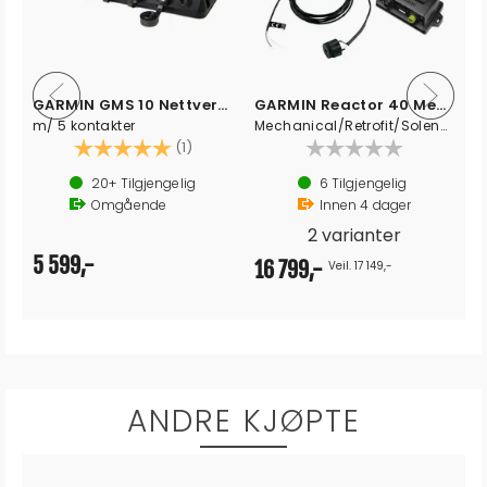
GARMIN BlueNet 30 Gateway
GARMIN Kabelkobler
overgang fra/til Garmin Marine Network
Maritimt nettverk
18
Tilgjengelig
20+
Tilgjengelig
Innen
4
dager
Omgående
5 249,-
469,-
ANDRE KJØPTE