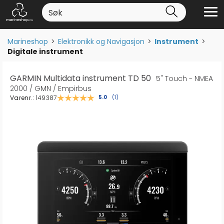
Marineshop
>
Elektronikk og Navigasjon
>
Instrument
>
Digitale instrument
GARMIN Multidata instrument TD 50
5" Touch - NMEA
2000 / GMN / Empirbus
Varenr.:
149387
Gjennomsnittskarakter:
5.0
(
stemmer:
1
)