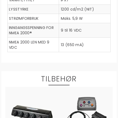
VANNTETTHET
IPX7
LYSSTYRKE
1200 cd/m2 (NIT)
STRØMFORBRUK
Maks. 5,9 W
INNGANGSSPENNING FOR
9 til 16 VDC
NMEA 2000®
NMEA 2000 LEN MED 9
13 (650 mA)
VDC
TILBEHØR