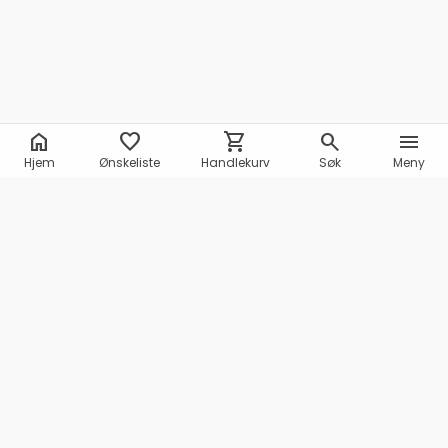
home
favorite
shopping_cart
search
menu
Hjem
Ønskeliste
Handlekurv
Søk
Meny