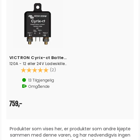
VICTRON Cyrix-ct Batteriskillerele
120A - 12 eller 24V Ladeskillerele, rele
Karakter:
5.0 av 5 mulige
(2)
13
Tilgjengelig
Omgående
759,-
Produkter som vises her, er produkter som andre kjøpte
sammen med denne varen, og har nødvendigvis ingen