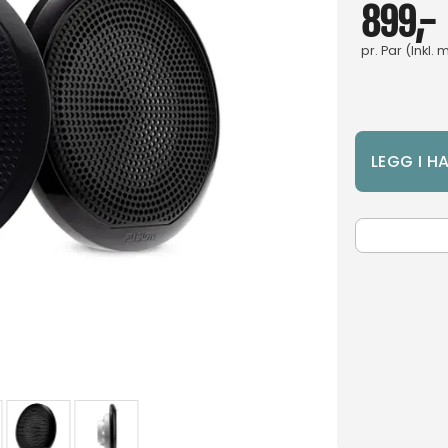
899,-
pr.
Par
(Inkl. 