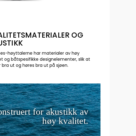
ALITETSMATERIALER OG
USTIKK
ries-høyttalerne har materialer av høy
et og båtspesifikke designelementer, slik at
r bra ut og høres bra ut på sjøen.
nstruert for akustikk av
høy kvalitet.