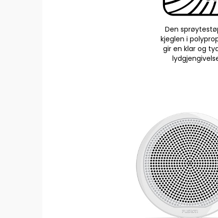
Den sprøytestø
kjeglen i polypro
gir en klar og ty
lydgjengivels