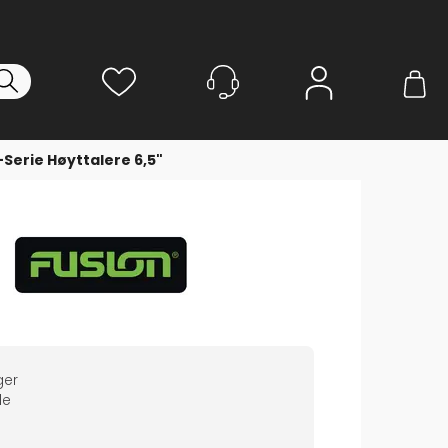
Logg inn
-Serie Høyttalere 6,5"
ger
de