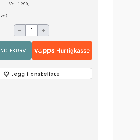
Veil.
1 299,-
mva)
-
+
Legg i ønskeliste