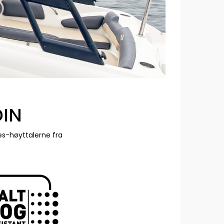
DIN
es-høyttalerne fra