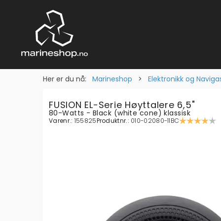
Her er du nå:
Marineshop
>
Elektronikk og Naviga
FUSION EL-Serie Høyttalere 6,5"
80-Watts - Black (white cone) klassisk
Varenr.:
155825
Produktnr.:
010-02080-11BC