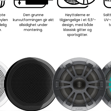
pte
Den grunne
Høyttalerne er
Salt
pylen
kurvutformingen gir økt
tilgjengelige i et 6,5″-
UV-s
delig
allsidighet under
design, med både
t
e.
montering.
klassisk gitter og
sportsgitter.