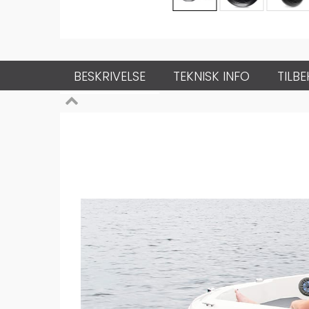
BESKRIVELSE
TEKNISK INFO
TILB