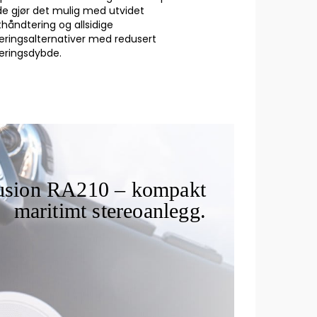
de gjør det mulig med utvidet
thåndtering og allsidige
ringsalternativer med redusert
ringsdybde.
usion RA210 – kompakt
maritimt stereoanlegg.