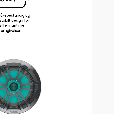
tåkebestandig og
tabilt design for
øffe maritime
omgivelser.