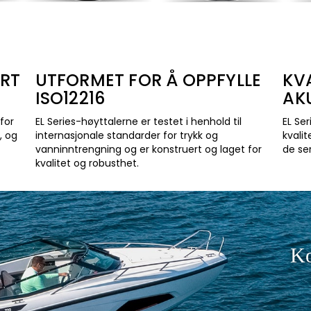
RT
UTFORMET FOR Å OPPFYLLE
KV
ISO12216
AK
 for
EL Series-høyttalerne er testet i henhold til
EL Se
, og
internasjonale standarder for trykk og
kvalit
vanninntrengning og er konstruert og laget for
de se
kvalitet og robusthet.
Ko