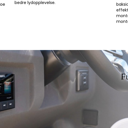
bedre lydopplevelse.
noe
baksi
effek
monte
monte
F